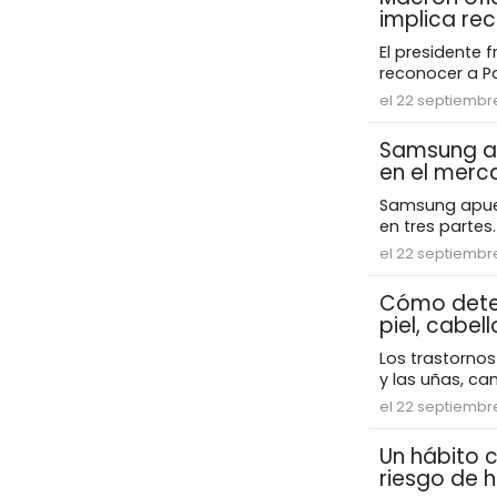
implica re
El presidente 
reconocer a Pa
el 22 septiembr
Samsung ap
en el merc
Samsung apuest
en tres partes
el 22 septiembr
Cómo detec
piel, cabel
Los trastornos
y las uñas, ca
el 22 septiembr
Un hábito 
riesgo de 