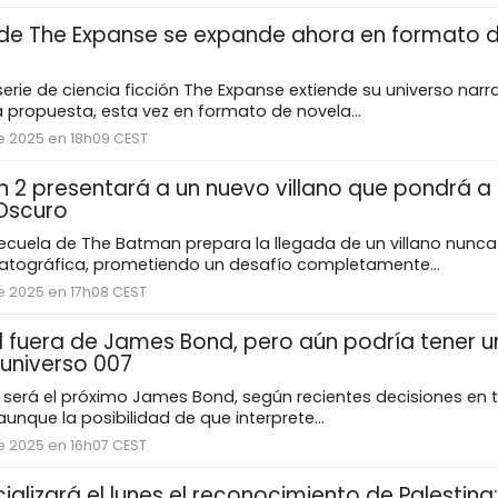
o de The Expanse se expande ahora en formato 
rie de ciencia ficción The Expanse extiende su universo narra
propuesta, esta vez en formato de novela...
e 2025 en 18h09 CEST
 2 presentará a un nuevo villano que pondrá a
Oscuro
ecuela de The Batman prepara la llegada de un villano nunca 
atográfica, prometiendo un desafío completamente...
e 2025 en 17h08 CEST
ll fuera de James Bond, pero aún podría tener u
 universo 007
o será el próximo James Bond, según recientes decisiones en t
aunque la posibilidad de que interprete...
e 2025 en 16h07 CEST
ializará el lunes el reconocimiento de Palestina