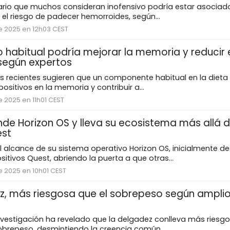
nario que muchos consideran inofensivo podría estar asociad
el riesgo de padecer hemorroides, según...
e 2025 en 12h03 CEST
 habitual podría mejorar la memoria y reducir e
 según expertos
s recientes sugieren que un componente habitual en la dieta 
ositivos en la memoria y contribuir a...
 2025 en 11h01 CEST
de Horizon OS y lleva su ecosistema más allá d
est
 alcance de su sistema operativo Horizon OS, inicialmente de
sitivos Quest, abriendo la puerta a que otras...
e 2025 en 10h01 CEST
z, más riesgosa que el sobrepeso según amplio
vestigación ha revelado que la delgadez conlleva más riesgo
obrepeso, desmintiendo la creencia común...