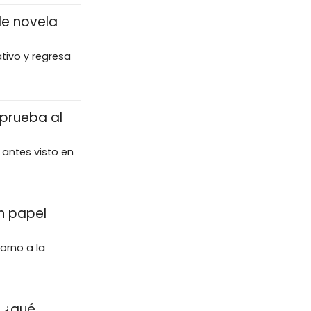
de novela
tivo y regresa
 prueba al
antes visto en
n papel
orno a la
: ¿qué