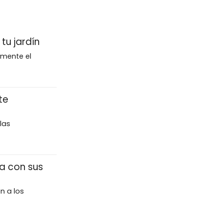
tu jardín
amente el
te
las
a con sus
n a los