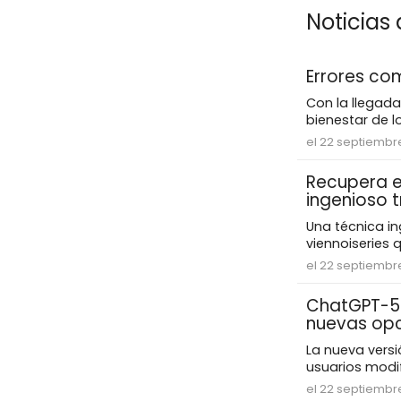
Noticias
Errores com
Con la llegad
bienestar de lo
el 22 septiembr
Recupera el
ingenioso 
Una técnica in
viennoiseries 
el 22 septiembr
ChatGPT-5:
nuevas op
La nueva vers
usuarios modifi
el 22 septiembr