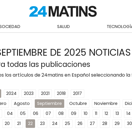
SOCIEDAD
SALUD
TECNOLOGÍ
SEPTIEMBRE DE 2025 NOTICIAS
a todas las publicaciones
s los artículos de 24matins en Español seleccionando la
2024
2023
2021
2018
2017
ero
Agosto
Septiembre
Octubre
Noviembre
Di
04
05
06
07
08
09
10
11
12
13
14
20
21
22
23
24
25
26
27
28
29
30