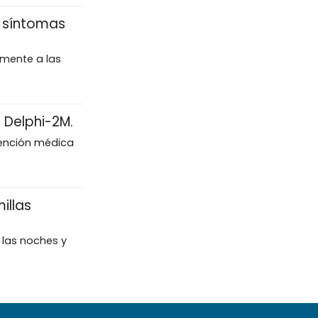
, síntomas
lmente a las
: Delphi-2M.
vención médica
illas
 las noches y