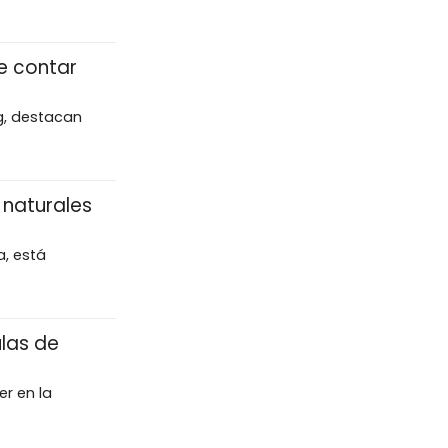
de contar
g, destacan
 naturales
a, está
ulas de
er en la