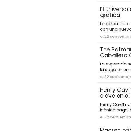
El univers
gráfica
La aclamada se
con una nueva 
el 22 septiembr
The Batman
Caballero 
La esperada s
la saga cinem
el 22 septiembr
Henry Cavi
clave en el
Henry Cavill n
icónica saga, 
el 22 septiembr
Macron ofic