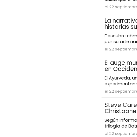
el 22 septiembr
La narrativ
historias s
Descubre cómo 
por su arte na
el 22 septiembr
El auge mu
en Occiden
El Ayurveda, u
experimentand
el 22 septiembr
Steve Carel
Christopher
Según informac
trilogía de Ba
el 22 septiembr