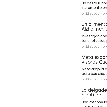
Un gesto ruti
incremento en 
el 22 septiembr
Un alimento
Alzheimer,
Investigacione
tener efectos p
el 22 septiembre
Meta expan
visores Qu
Meta amplía el
para sus dispo
el 22 septiembr
La delgade
científico.
Una extensa in
salud que el s