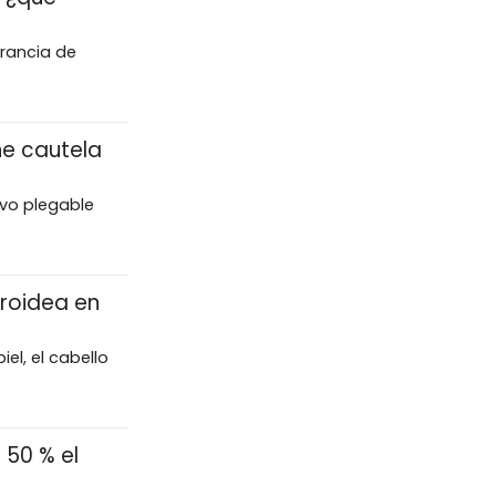
Francia de
ne cautela
ivo plegable
roidea en
el, el cabello
 50 % el