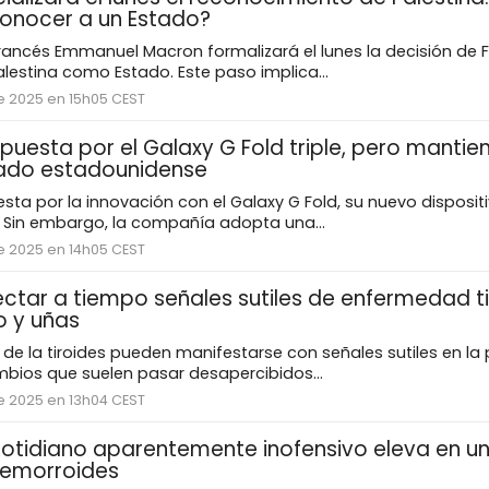
conocer a un Estado?
francés Emmanuel Macron formalizará el lunes la decisión de 
lestina como Estado. Este paso implica...
e 2025 en 15h05 CEST
uesta por el Galaxy G Fold triple, pero mantie
ado estadounidense
a por la innovación con el Galaxy G Fold, su nuevo disposit
. Sin embargo, la compañía adopta una...
e 2025 en 14h05 CEST
tar a tiempo señales sutiles de enfermedad ti
lo y uñas
 de la tiroides pueden manifestarse con señales sutiles en la pi
mbios que suelen pasar desapercibidos...
e 2025 en 13h04 CEST
cotidiano aparentemente inofensivo eleva en un
hemorroides