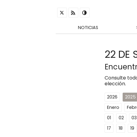
NOTICIAS
22 DE 
Encuentr
Consulte todo
elección.
2026
2025
Enero
Febr
01
02
03
17
18
19