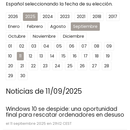
Español seleccionando la fecha de su elección.
2026
2025
2024
2023
2021
2018
2017
Enero
Febrero
Agosto
Septiembre
Octubre
Noviembre
Diciembre
01
02
03
04
05
06
07
08
09
10
11
12
13
14
15
16
17
18
19
20
21
22
23
24
25
26
27
28
29
30
Noticias de 11/09/2025
Windows 10 se despide: una oportunidad
final para rescatar ordenadores en desuso
el 11 septiembre 2025 en 21h12 CEST