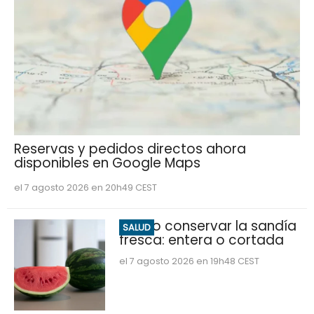
Reservas y pedidos directos ahora
disponibles en Google Maps
el 7 agosto 2026 en 20h49 CEST
Cómo conservar la sandía
SALUD
fresca: entera o cortada
el 7 agosto 2026 en 19h48 CEST