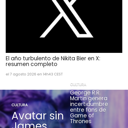
El año turbulento de Nikita Bier en X:
resumen completo
el 7 agosto 2026 en 14h43 CEST
CULTURA
George R.R.
Martin genera
incertidumbre
CULTURA
entre fans de
Avatar sin
Game of
Thrones
James