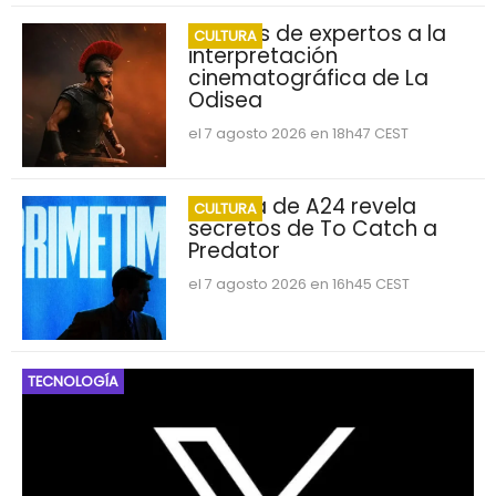
Críticas de expertos a la
CULTURA
interpretación
cinematográfica de La
Odisea
el 7 agosto 2026 en 18h47 CEST
Película de A24 revela
CULTURA
secretos de To Catch a
Predator
el 7 agosto 2026 en 16h45 CEST
TECNOLOGÍA