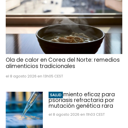
Ola de calor en Corea del Norte: remedios
alimenticios tradicionales
el 8 agosto 2026 en 13h05 CEST
Tratamiento eficaz para
SALUD
psoriasis refractaria por
mutación genética rara
el 8 agosto 2026 en 11h03 CEST