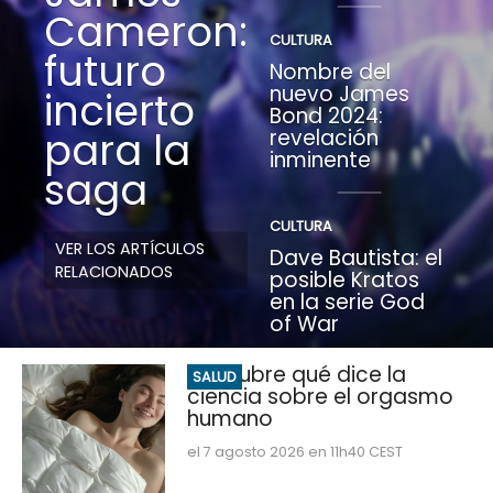
Cameron:
CULTURA
futuro
Nombre del
nuevo James
incierto
Bond 2024:
para la
revelación
inminente
saga
CULTURA
VER LOS ARTÍCULOS
Dave Bautista: el
RELACIONADOS
posible Kratos
en la serie God
of War
Descubre qué dice la
SALUD
ciencia sobre el orgasmo
humano
el 7 agosto 2026 en 11h40 CEST