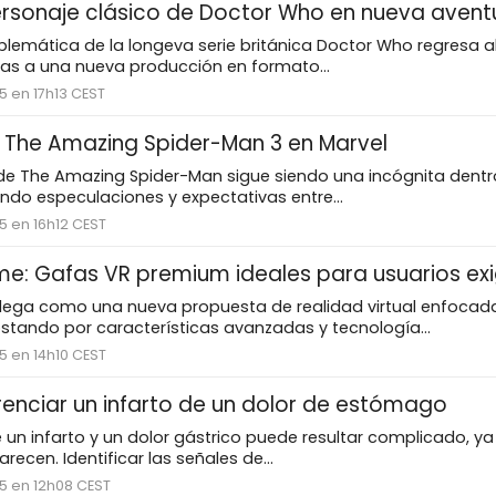
rsonaje clásico de Doctor Who en nueva avent
lemática de la longeva serie británica Doctor Who regresa al
ias a una nueva producción en formato...
25 en 17h13 CEST
de The Amazing Spider-Man 3 en Marvel
e de The Amazing Spider-Man sigue siendo una incógnita dentr
ndo especulaciones y expectativas entre...
25 en 16h12 CEST
e: Gafas VR premium ideales para usuarios ex
lega como una nueva propuesta de realidad virtual enfocada
stando por características avanzadas y tecnología...
25 en 14h10 CEST
enciar un infarto de un dolor de estómago
re un infarto y un dolor gástrico puede resultar complicado, y
ecen. Identificar las señales de...
25 en 12h08 CEST