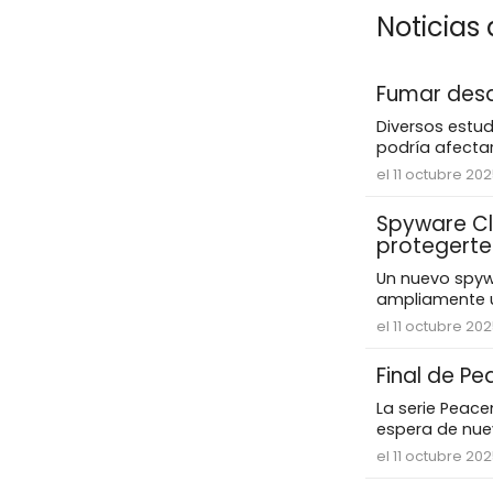
Noticias 
Fumar desde
Diversos estu
podría afectar
el 11 octubre 20
Spyware Cl
protegerte
Un nuevo spyw
ampliamente ut
el 11 octubre 20
Final de P
La serie Peac
espera de nuev
el 11 octubre 20