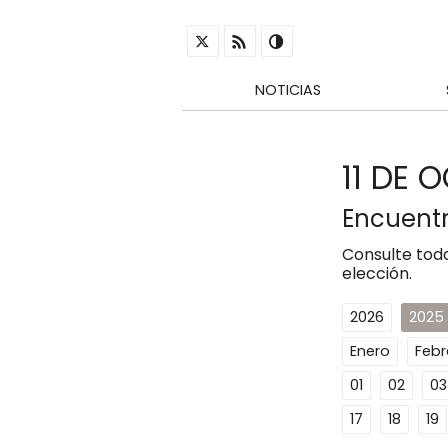
NOTICIAS
11 DE 
Encuentr
Consulte todo
elección.
2026
2025
Enero
Febr
01
02
03
17
18
19