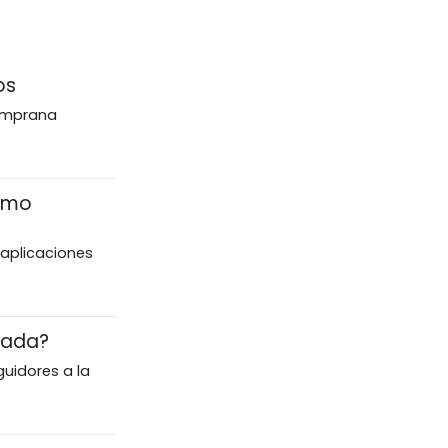
os
temprana
cómo
aplicaciones
mada?
uidores a la