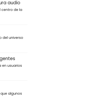
ura audio
 centro de la
o del universo
igentes
 en usuarios
a que algunos