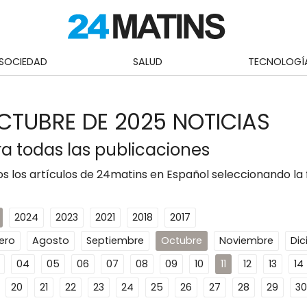
SOCIEDAD
SALUD
TECNOLOGÍ
OCTUBRE DE 2025 NOTICIAS
a todas las publicaciones
s los artículos de 24matins en Español seleccionando la
2024
2023
2021
2018
2017
ero
Agosto
Septiembre
Octubre
Noviembre
Di
04
05
06
07
08
09
10
11
12
13
14
20
21
22
23
24
25
26
27
28
29
30