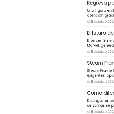
Regresa pe
Una figura emb
atención grac
el 11 octubre 20
El futuro 
El tercer film
Marvel, genera
el 11 octubre 20
Steam Fram
Steam Frame l
exigentes, apo
el 11 octubre 20
Cómo difer
Distinguir ent
síntomas se par
el 11 octubre 20