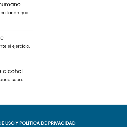
o humano
ficultando que
le
e el ejercicio,
 alcohol
 boca seca,
E USO Y POLÍTICA DE PRIVACIDAD