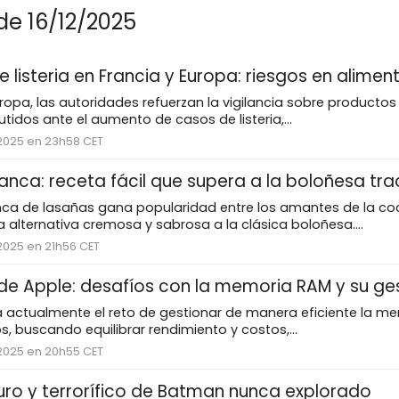
de 16/12/2025
listeria en Francia y Europa: riesgos en alimen
uropa, las autoridades refuerzan la vigilancia sobre producto
idos ante el aumento de casos de listeria,...
 2025 en 23h58 CET
nca: receta fácil que supera a la boloñesa tra
anca de lasañas gana popularidad entre los amantes de la coc
 alternativa cremosa y sabrosa a la clásica boloñesa....
2025 en 21h56 CET
 de Apple: desafíos con la memoria RAM y su ge
a actualmente el reto de gestionar de manera eficiente la m
os, buscando equilibrar rendimiento y costos,...
 2025 en 20h55 CET
curo y terrorífico de Batman nunca explorado