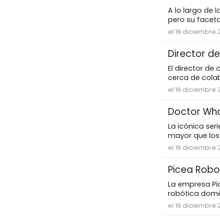
A lo largo de 
pero su faceta
el 16 diciembre 
Director de
El director de
cerca de colab
el 16 diciembre 
Doctor Who
La icónica ser
mayor que los 
el 16 diciembre 
Picea Robo
La empresa Pi
robótica domés
el 16 diciembre 