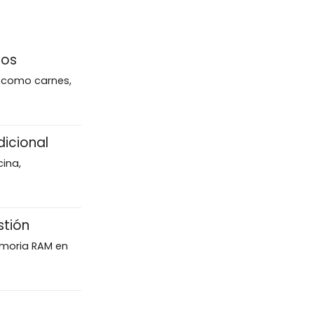
tos
s como carnes,
dicional
ina,
stión
emoria RAM en