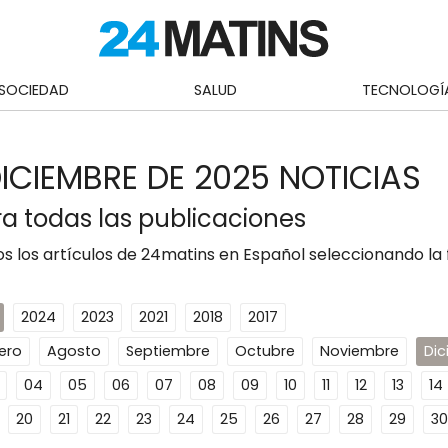
SOCIEDAD
SALUD
TECNOLOGÍ
DICIEMBRE DE 2025 NOTICIAS
a todas las publicaciones
s los artículos de 24matins en Español seleccionando la
2024
2023
2021
2018
2017
ero
Agosto
Septiembre
Octubre
Noviembre
Di
04
05
06
07
08
09
10
11
12
13
14
20
21
22
23
24
25
26
27
28
29
30