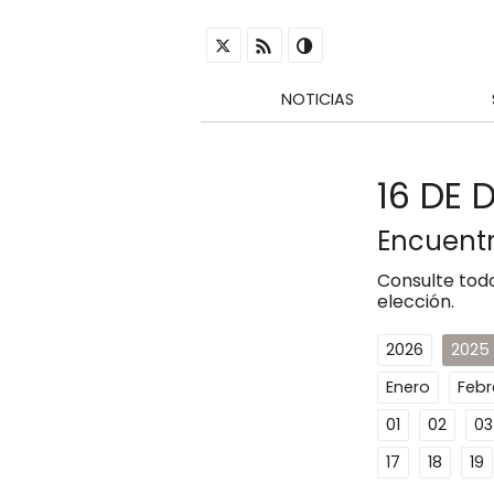
NOTICIAS
16 DE 
Encuentr
Consulte todo
elección.
2026
2025
Enero
Febr
01
02
03
17
18
19