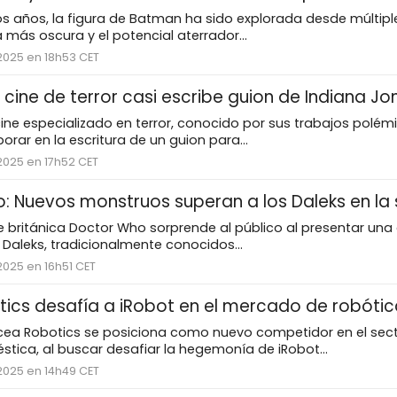
los años, la figura de Batman ha sido explorada desde múltipl
 más oscura y el potencial aterrador...
2025 en 18h53 CET
 cine de terror casi escribe guion de Indiana Jo
 cine especializado en terror, conocido por sus trabajos polém
orar en la escritura de un guion para...
2025 en 17h52 CET
: Nuevos monstruos superan a los Daleks en la 
ie británica Doctor Who sorprende al público al presentar u
Daleks, tradicionalmente conocidos...
2025 en 16h51 CET
tics desafía a iRobot en el mercado de robóti
cea Robotics se posiciona como nuevo competidor en el sect
tica, al buscar desafiar la hegemonía de iRobot...
2025 en 14h49 CET