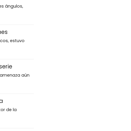
es ángulos,
nes
icos, estuvo
serie
na amenaza aún
ca
or de la