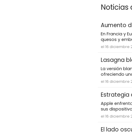
Noticias 
Aumento de 
En Francia y E
quesos y embut
el 16 diciembre
Lasagna bla
La versión bl
ofreciendo una
el 16 diciembre 
Estrategia
Apple enfrent
sus dispositiv
el 16 diciembre
El lado os