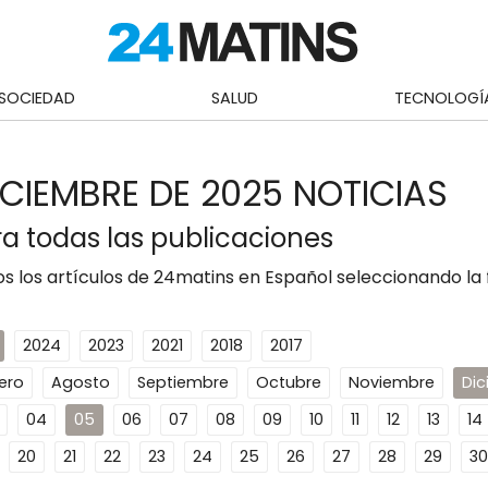
SOCIEDAD
SALUD
TECNOLOGÍ
ICIEMBRE DE 2025 NOTICIAS
a todas las publicaciones
s los artículos de 24matins en Español seleccionando la
2024
2023
2021
2018
2017
ero
Agosto
Septiembre
Octubre
Noviembre
Di
04
05
06
07
08
09
10
11
12
13
14
20
21
22
23
24
25
26
27
28
29
30