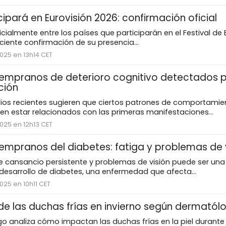
icipará en Eurovisión 2026: confirmación oficial
ficialmente entre los países que participarán en el Festival de 
eciente confirmación de su presencia...
025 en 13h14 CET
empranos de deterioro cognitivo detectados p
ción
dios recientes sugieren que ciertos patrones de comportamie
n estar relacionados con las primeras manifestaciones...
025 en 12h13 CET
empranos del diabetes: fatiga y problemas de 
e cansancio persistente y problemas de visión puede ser una
desarrollo de diabetes, una enfermedad que afecta...
025 en 10h11 CET
 de las duchas frías en invierno según dermatól
 analiza cómo impactan las duchas frías en la piel durante e