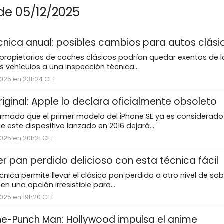
 de 05/12/2025
écnica anual: posibles cambios para autos clási
s propietarios de coches clásicos podrían quedar exentos de l
 vehículos a una inspección técnica...
2025 en 23h24 CET
riginal: Apple lo declara oficialmente obsoleto
rmado que el primer modelo del iPhone SE ya es considerado 
e este dispositivo lanzado en 2016 dejará...
2025 en 20h21 CET
 pan perdido delicioso con esta técnica fácil
cnica permite llevar el clásico pan perdido a otro nivel de sab
en una opción irresistible para...
2025 en 19h20 CET
One-Punch Man: Hollywood impulsa el anime