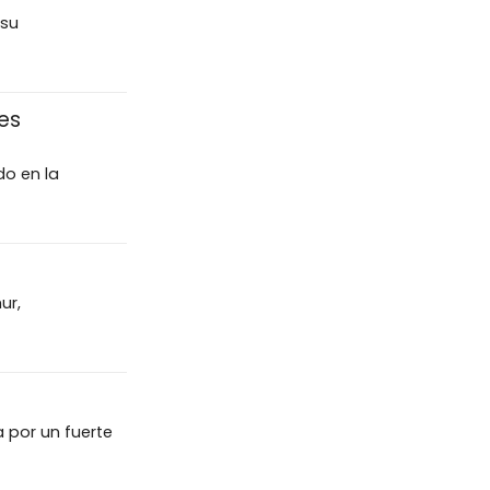
 su
es
do en la
ur,
 por un fuerte