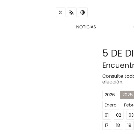
NOTICIAS
5 DE D
Encuentr
Consulte todo
elección.
2026
2025
Enero
Febr
01
02
03
17
18
19