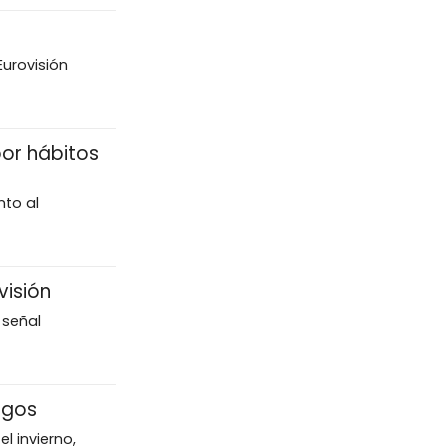
Eurovisión
or hábitos
nto al
visión
 señal
ogos
l invierno,