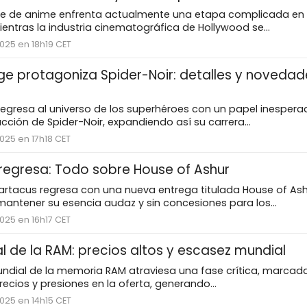
rie de anime enfrenta actualmente una etapa complicada en
entras la industria cinematográfica de Hollywood se...
025 en 18h19 CET
ge protagoniza Spider-Noir: detalles y novedad
egresa al universo de los superhéroes con un papel inespera
ción de Spider-Noir, expandiendo así su carrera...
025 en 17h18 CET
regresa: Todo sobre House of Ashur
artacus regresa con una nueva entrega titulada House of Ash
antener su esencia audaz y sin concesiones para los...
025 en 16h17 CET
al de la RAM: precios altos y escasez mundial
ndial de la memoria RAM atraviesa una fase crítica, marcada
cios y presiones en la oferta, generando...
025 en 14h15 CET