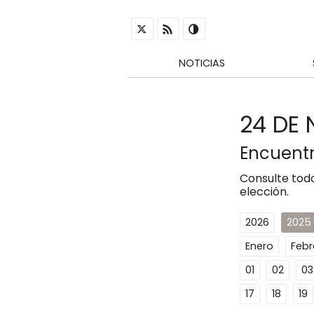
NOTICIAS
24 DE 
Encuentr
Consulte todo
elección.
2026
2025
Enero
Febr
01
02
03
17
18
19