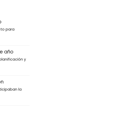
o
cto para
de año
lanificación y
ón
ticipaban la