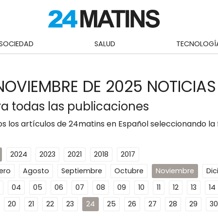
SOCIEDAD
SALUD
TECNOLOGÍ
NOVIEMBRE DE 2025 NOTICIAS
a todas las publicaciones
s los artículos de 24matins en Español seleccionando la
2024
2023
2021
2018
2017
ero
Agosto
Septiembre
Octubre
Noviembre
Di
04
05
06
07
08
09
10
11
12
13
14
20
21
22
23
24
25
26
27
28
29
30