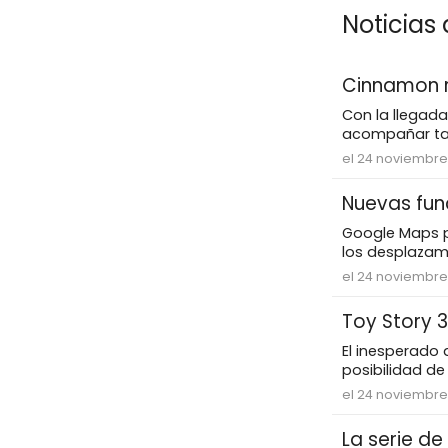
Noticias 
Cinnamon ro
Con la llegada
acompañar tar
el 24 noviembre
Nuevas fun
Google Maps pr
los desplazami
el 24 noviembre
Toy Story 3
El inesperado 
posibilidad de 
el 24 noviembre
La serie de