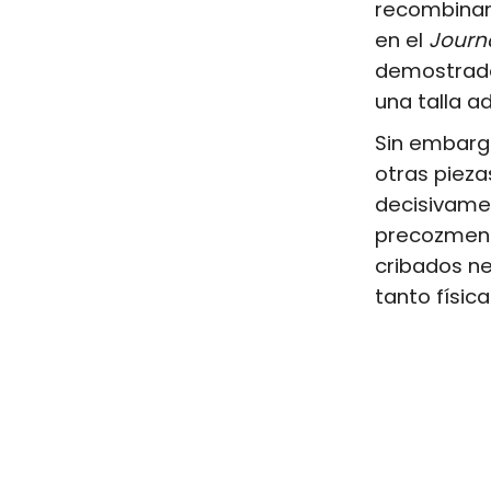
recombinan
en el
Journ
demostrado
una talla a
Sin embarg
otras pieza
decisivamen
precozment
cribados ne
tanto físic