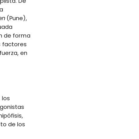
plista. De
ra
en
(Pune),
cuada
n de forma
s factores
fuerza, en
 los
agonistas
ipófisis,
to de los