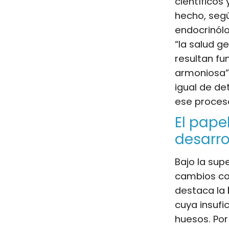
científicos 
hecho, segú
endocrinól
“la salud g
resultan f
armoniosa”.
igual de de
ese proces
El pape
desarro
Bajo la sup
cambios cor
destaca la
cuya insufi
huesos. Por