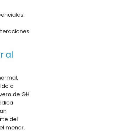
enciales.
lteraciones
r al
normal,
ido a
evero de GH
édica
han
rte del
del menor.