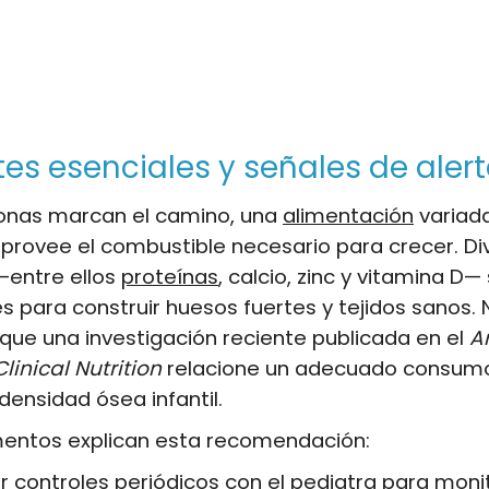
tes esenciales y señales de aler
monas marcan el camino, una
alimentación
variad
 provee el combustible necesario para crecer. Di
—entre ellos
proteínas
, calcio, zinc y vitamina D—
les para construir huesos fuertes y tejidos sanos. 
que una investigación reciente publicada en el
A
linical Nutrition
relacione un adecuado consumo
ensidad ósea infantil.
mentos explican esta recomendación:
 controles periódicos con el pediatra para monit