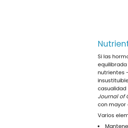
Nutrien
Si las hor
equilibrada
nutrientes 
insustituib
casualidad 
Journal of C
con mayor d
Varios ele
Mantener