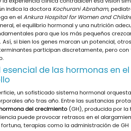
y la experiencia clínica contradicen esa visión sim
n indica la doctora
Kochurani Abraham
, pediat
oga en el
Ankura Hospital for Women and Childr
eneral, el equilibrio hormonal y una nutrición ade
undamentales para que los más pequeños crezca
 Así, si bien los genes marcan un potencial, otro
terminantes participan discretamente, pero con 
o.
l esencial de las hormonas en el
llo
erficie, un sofisticado sistema hormonal orquesta
porales año tras año. Entre las sustancias prot
hormona del crecimiento
(GH), producida por la h
ciencia puede provocar retrasos en el alargamien
 fortuna, terapias como la administración de GH