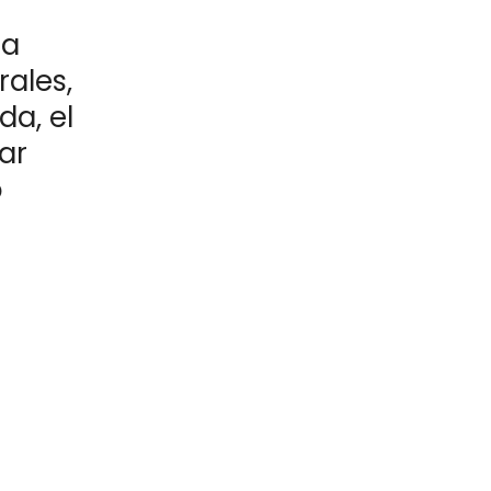
la
rales,
a, el
ar
o