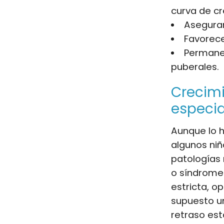
curva de cr
Asegurar
Favorece
Permanec
puberales.
Crecimi
especia
Aunque lo h
algunos ni
patologías
o síndrome
estricta, 
supuesto un
retraso est