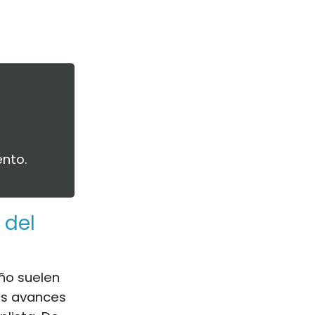
nto.
 del
iño suelen
los avances