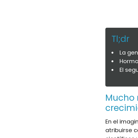
Tl;dr
La gen
Hormon
El seg
Mucho m
crecim
En el imagin
atribuirse 