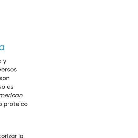
ta
a y
versos
 son
No es
merican
 proteico
orizar la