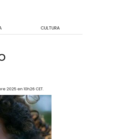
A
CULTURA
o
bre 2025 en 10h26 CET
.