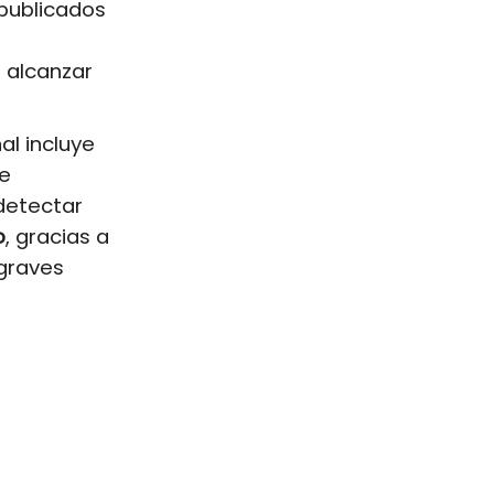
publicados
 alcanzar
l incluye
ye
 detectar
o
, gracias a
 graves