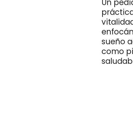
Un pedi
práctica
vitalida
enfocán
sueño ad
como pi
saludabl