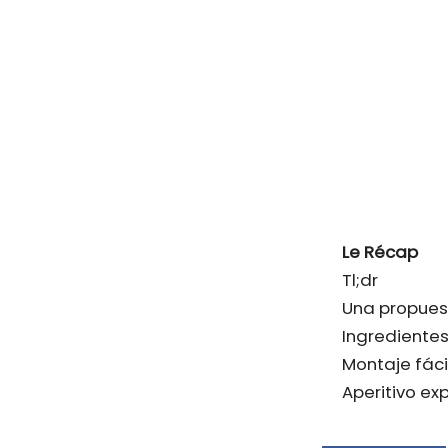
Le Récap
Tl;dr
Una propues
Ingredientes
Montaje fác
Aperitivo exp