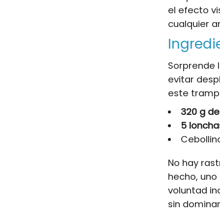
el efecto vi
cualquier a
Ingredi
Sorprende l
evitar des
este trampa
320 g de
5 lonch
Cebollin
No hay rast
hecho, uno
voluntad in
sin dominar