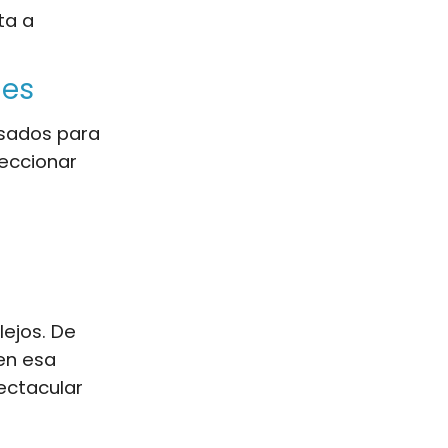
ta a
nes
nsados para
eccionar
lejos. De
en esa
ectacular