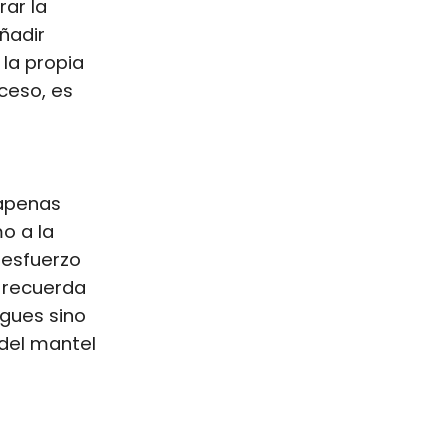
rar la
ñadir
 la propia
oceso, es
 apenas
o a la
 esfuerzo
 recuerda
gues sino
 del mantel