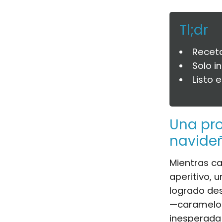
Tl;dr
Receta
Solo i
Listo 
Una pro
navide
Mientras ca
aperitivo, 
logrado des
—caramelo 
inesperad