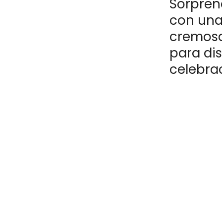
Sorprend
con una 
cremosa
para dis
celebra