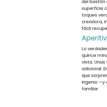
del bastón 
superficie 
toques verd
creadora, i
fácil recu
Aperiti
Lo verdade
quince min
vista. Unas
adicional.
que sorpre
ingenio —y 
familiar.