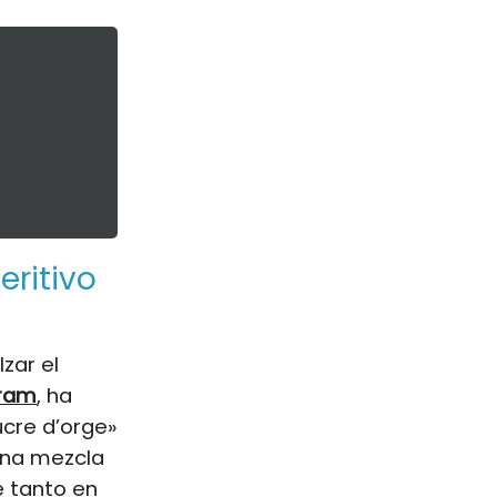
ritivo
zar el
gram
, ha
ucre d’orge»
una mezcla
e tanto en