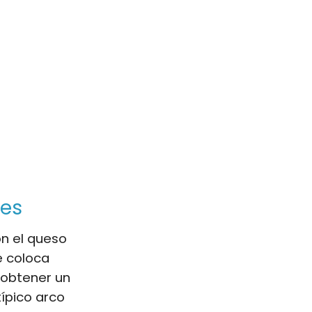
tes
n el queso
e coloca
 obtener un
típico arco