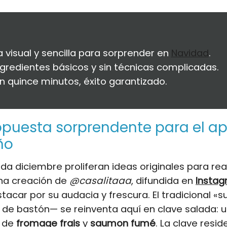
 visual y sencilla para sorprender en
Navidad
.
ngredientes básicos y sin técnicas complicadas.
en quince minutos, éxito garantizado.
puesta sorprendente para el ape
ño
da diciembre proliferan ideas originales para real
una creación de
@casalitaaa
, difundida en
Insta
tacar por su audacia y frescura. El tradicional «s
de bastón— se reinventa aquí en clave salada: 
a de
fromage frais
y
saumon fumé
. La clave resid