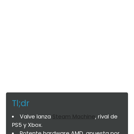
Tl;dr
Valve lanza
Steam Machine
, rival de
PS5 y Xbox.
Potente hardware AMD, apuesta por