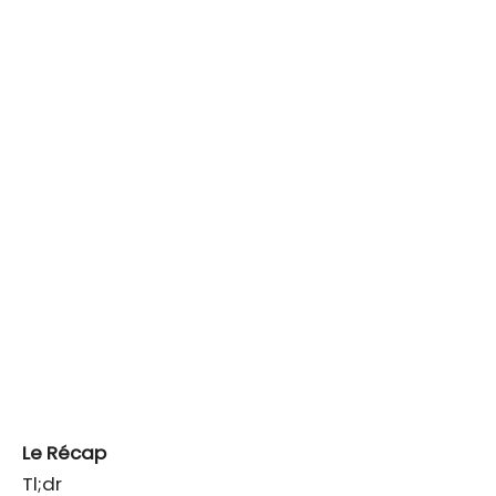
Le Récap
Tl;dr