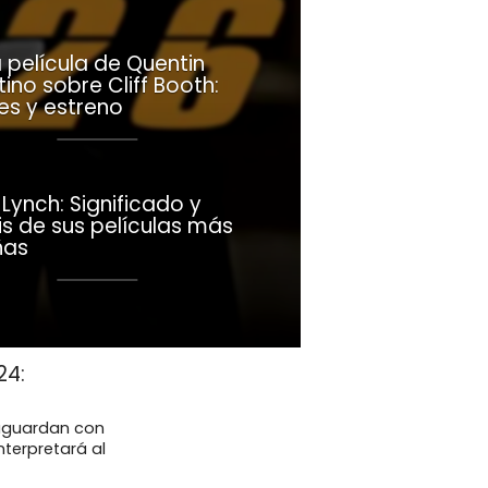
 película de Quentin
ino sobre Cliff Booth:
es y estreno
Lynch: Significado y
is de sus películas más
ñas
24:
 aguardan con
nterpretará al