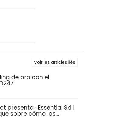
Voir les articles liés
ding de oro con el
SD247
t presenta «Essential Skill
oque sobre cómo los
 desarrollan las
es distintivas que
sas