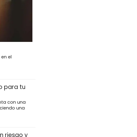
 en el
o para tu
enta con una
eciendo una
n riesgo y