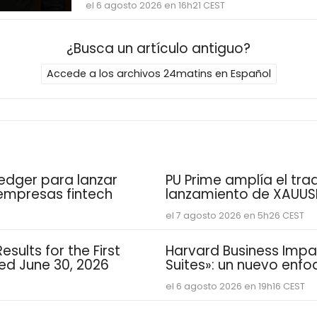
el 6 agosto 2026 en 16h21 CEST
¿Busca un artículo antiguo?
Accede a los archivos 24matins en Español
edger para lanzar
PU Prime amplía el tra
 empresas fintech
lanzamiento de XAUU
el 7 agosto 2026 en 5h26 CEST
sults for the First
Harvard Business Impac
ded June 30, 2026
Suites»: un nuevo enf
estudiantes aprenden y
el 6 agosto 2026 en 19h16 CEST
competencias personal
demandan las empre