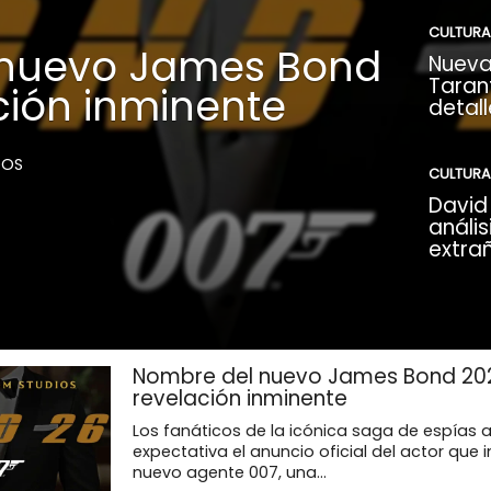
CULTURA
 nuevo James Bond
Nueva
Tarant
ción inminente
detall
DOS
CULTURA
David 
anális
extra
Nombre del nuevo James Bond 20
revelación inminente
Los fanáticos de la icónica saga de espías
expectativa el anuncio oficial del actor que i
nuevo agente 007, una...