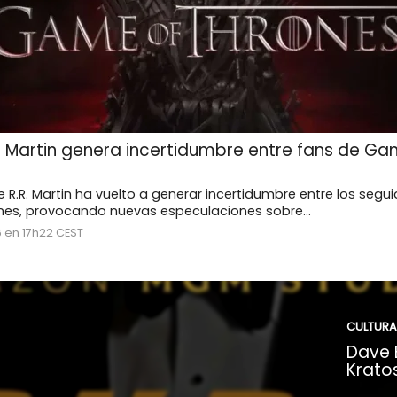
. Martin genera incertidumbre entre fans de Ga
e R.R. Martin ha vuelto a generar incertidumbre entre los segu
es, provocando nuevas especulaciones sobre...
6 en 17h22 CEST
CULTURA
Dave B
Kratos