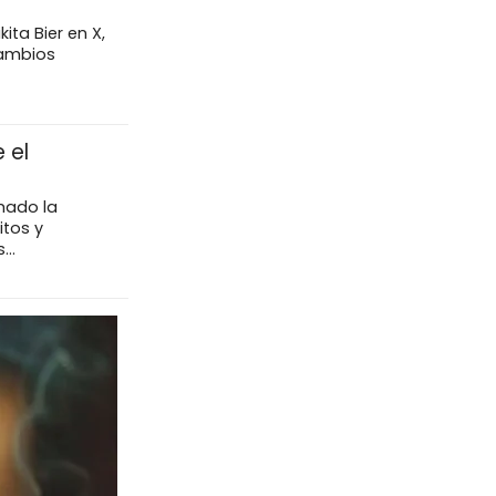
ita Bier en X,
cambios
 el
mado la
tos y
..