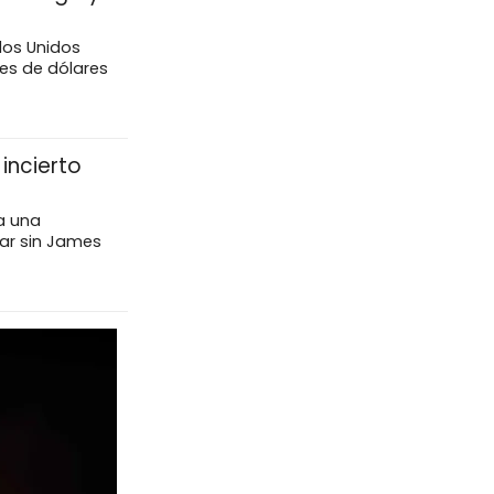
dos Unidos
nes de dólares
incierto
 a una
uar sin James