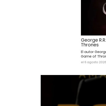
George R.R
Thrones
El autor Georg
Game of Thron
el 6 agosto 202