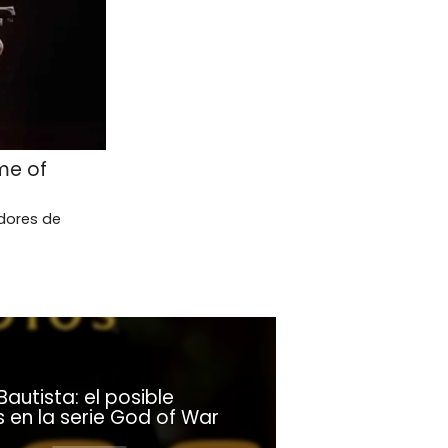
me of
idores de
autista: el posible
 en la serie God of War