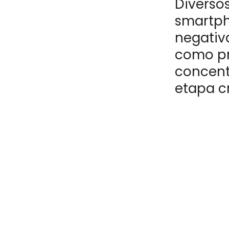
Diverso
smartph
negativa
como pr
concent
etapa cr