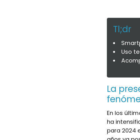
Tl;dr
Smartp
Uso t
Acompa
La pres
fenóme
En los últi
ha intensif
para 2024 
años ya pos