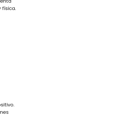
menta
 física.
sitivo.
enes