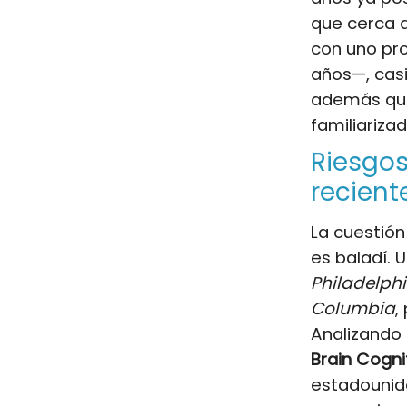
que cerca d
con uno pr
años—, casi
además que
familiariza
Riesgos
recient
La cuestión
es baladí. 
Philadelph
Columbia
,
Analizando
Brain Cogn
estadounide