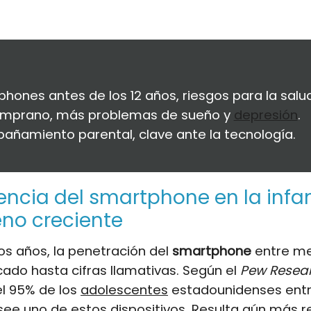
hones antes de los 12 años, riesgos para la salud
emprano, más problemas de sueño y
depresión
.
ñamiento parental, clave ante la tecnología.
encia del smartphone en la infan
no creciente
mos años, la penetración del
smartphone
entre me
icado hasta cifras llamativas. Según el
Pew Resea
el 95% de los
adolescentes
estadounidenses entre
ee uno de estos dispositivos. Resulta aún más r