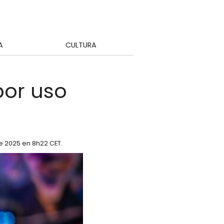
A
CULTURA
por uso
re 2025 en 8h22 CET
.