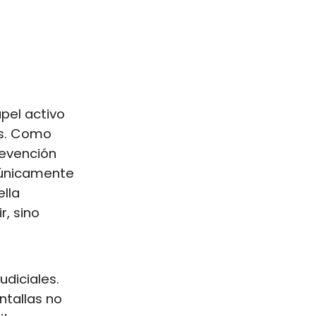
pel activo
es. Como
revención
 únicamente
ella
r, sino
udiciales.
ntallas no