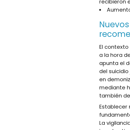
recibieron e
Aumento 
Nuevos 
recome
El context
a la hora d
apunta el d
del suicidio
en demoniza
mediante há
también d
Establecer 
fundamental
La vigilanc