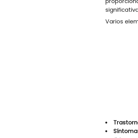
proporcion
significati
Varios ele
Trastorn
Síntoma