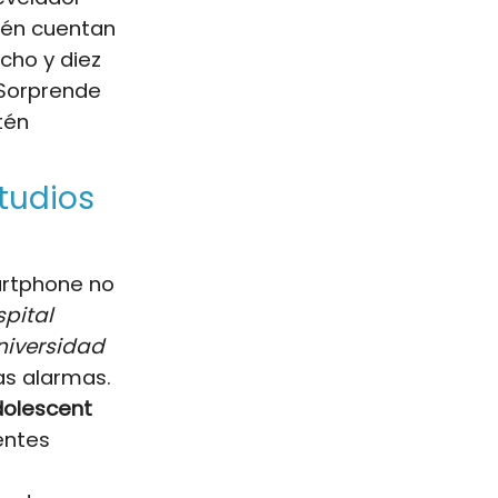
bién cuentan
cho y diez
 Sorprende
tén
tudios
artphone no
spital
niversidad
as alarmas.
olescent
entes