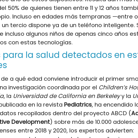
el 50% de quienes tienen entre 11 y 12 años tam
opio. Incluso en edades más tempranas —entre o
 un tercio dispone ya de un teléfono inteligente.
 incluso algunos niños de apenas cinco años es
dos con estas tecnologías.
 para la salud detectados en es
es
 de a qué edad conviene introducir el primer sm
Una investigación coordinada por el
Children’s Ho
ia
, la
Universidad de California en Berkeley
y la
U
 publicada en la revista
Pediatrics
, ha encendido l
 datos recopilados dentro del proyecto ABCD (
Ad
itive Development
) sobre más de 10.000 adolesc
nses entre 2018 y 2020, los expertos advierten: