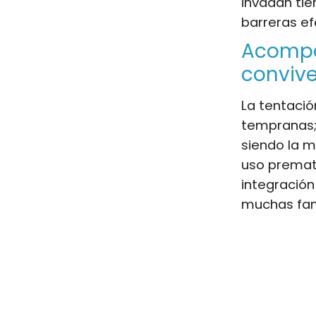
invadan tie
barreras ef
Acompañ
convive
La tentació
tempranas;
siendo la m
uso prematu
integración
muchas fami