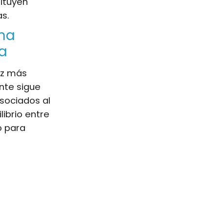
tituyen
as.
una
ía
ez más
nte sigue
asociados al
ibrio entre
o para