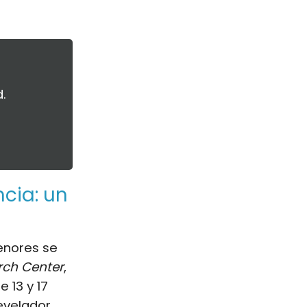
.
cia: un
nores se
rch Center
,
 13 y 17
evelador