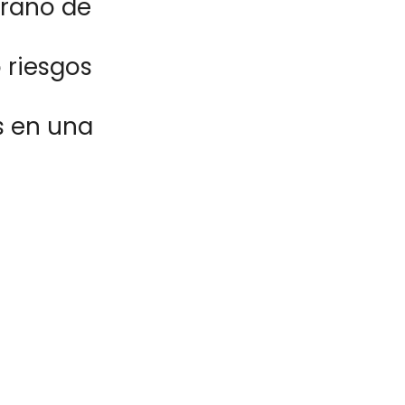
prano de
 riesgos
e
s en una