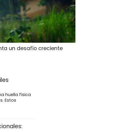
enta un desafío creciente
iles
a huella física
s. Estos
cionales: