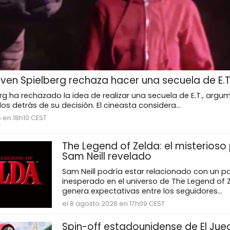
even Spielberg rechaza hacer una secuela de E.T
rg ha rechazado la idea de realizar una secuela de E.T., arg
os detrás de su decisión. El cineasta considera...
 en 18h10 CEST
The Legend of Zelda: el misterioso
Sam Neill revelado
Sam Neill podría estar relacionado con un p
inesperado en el universo de The Legend of Z
genera expectativas entre los seguidores...
el 8 agosto 2026 en 17h09 CEST
Spin-off estadounidense de El Jue