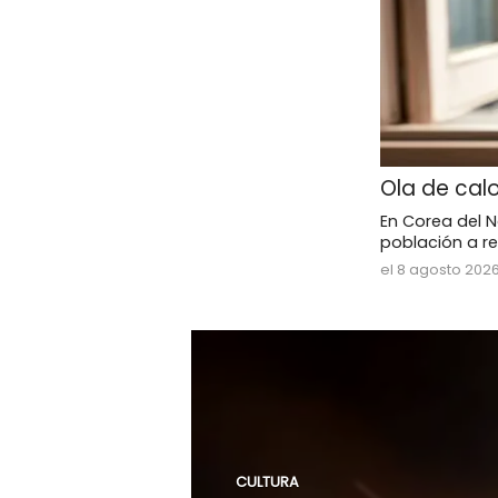
Ola de calo
En Corea del N
población a re
el 8 agosto 202
CULTURA