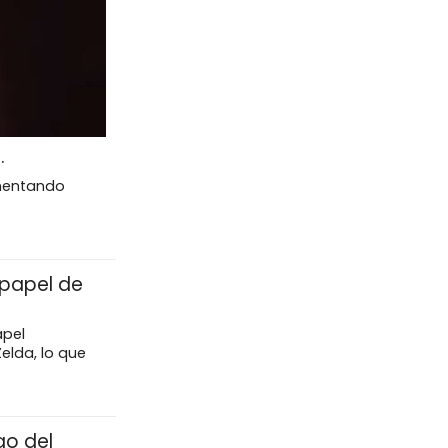
.
umentando
 papel de
apel
elda, lo que
go del