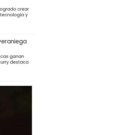
 logrado crear
otecnología y
 veraniega
escas ganan
curry destaca