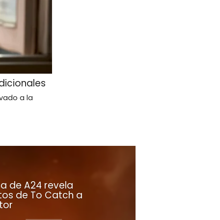
dicionales
evado a la
la de A24 revela
tos de To Catch a
tor