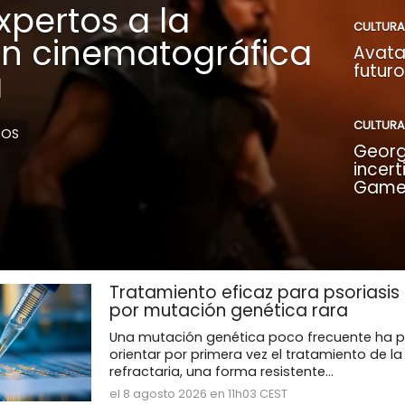
xpertos a la
CULTURA
ón cinematográfica
Avata
futuro
a
CULTURA
DOS
Georg
incer
Game 
Tratamiento eficaz para psoriasis 
por mutación genética rara
Una mutación genética poco frecuente ha p
orientar por primera vez el tratamiento de la
refractaria, una forma resistente...
el 8 agosto 2026 en 11h03 CEST