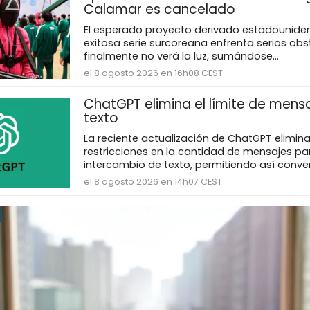
Calamar es cancelado
El esperado proyecto derivado estadouniden
exitosa serie surcoreana enfrenta serios obs
finalmente no verá la luz, sumándose...
el 8 agosto 2026 en 16h08 CEST
ChatGPT elimina el límite de mens
texto
La reciente actualización de ChatGPT elimina
restricciones en la cantidad de mensajes par
intercambio de texto, permitiendo así conver
el 8 agosto 2026 en 14h07 CEST