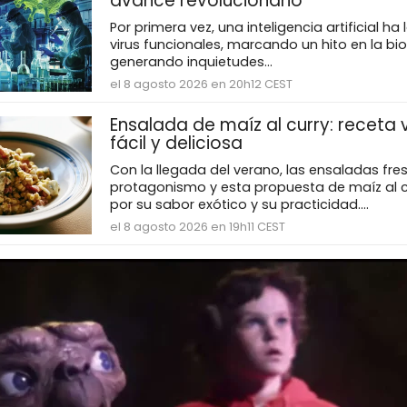
avance revolucionario
Por primera vez, una inteligencia artificial ha
virus funcionales, marcando un hito en la bi
generando inquietudes...
el 8 agosto 2026 en 20h12 CEST
Ensalada de maíz al curry: receta
fácil y deliciosa
Con la llegada del verano, las ensaladas fr
protagonismo y esta propuesta de maíz al 
por su sabor exótico y su practicidad....
el 8 agosto 2026 en 19h11 CEST