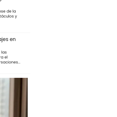
se de la
táculos y
ajes en
 las
a el
saciones...