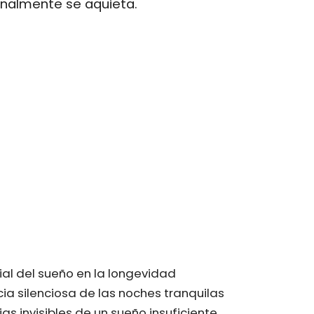
inalmente se aquieta.
cial del sueño en la longevidad
ia silenciosa de las noches tranquilas
s invisibles de un sueño insuficiente