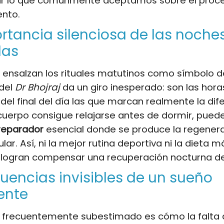
ar lo que comúnmente aceptamos sobre el proc
ento.
rtancia silenciosa de las noche
las
 ensalzan los rituales matutinos como símbolo de
 del
Dr Bhojraj
da un giro inesperado: son las hora
el final del día las que marcan realmente la dife
cuerpo consigue relajarse antes de dormir, pued
reparador
esencial donde se produce la regener
sular. Así, ni la mejor rutina deportiva ni la dieta m
 logran compensar una recuperación nocturna de
encias invisibles de un sueño
iente
 frecuentemente subestimado es cómo la falta 