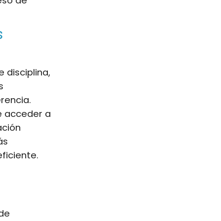
eso de
s
 disciplina,
s
rencia.
e acceder a
ación
ás
ficiente.
de