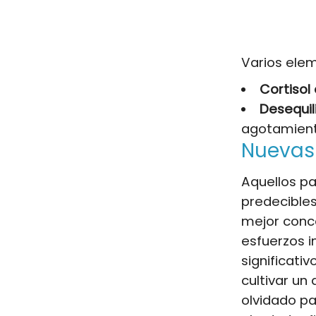
Varios elem
Cortisol
Desequil
agotamient
Nuevas 
Aquellos p
predecibles
mejor conce
esfuerzos i
significati
cultivar un
olvidado pa