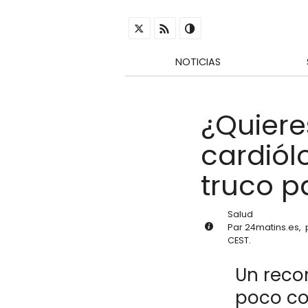
NOTICIAS
¿Quiere
cardiól
truco p
Salud
Par
24matins.es
,
CEST
.
Un reco
poco co