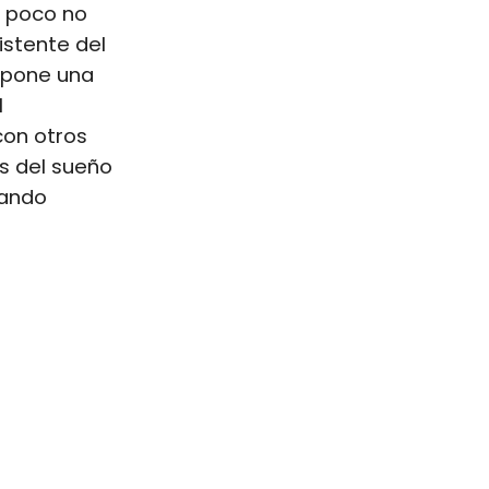
r poco no
istente del
supone una
l
con otros
es del sueño
nando