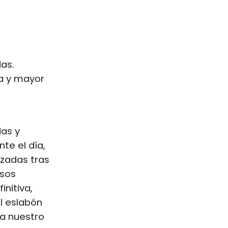
as.
a y mayor
as y
te el día,
izadas tras
esos
initiva,
l eslabón
 a nuestro