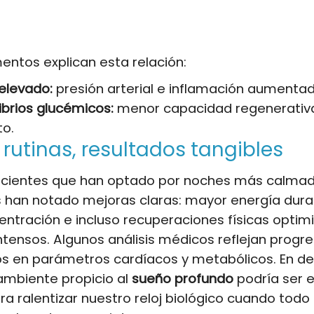
entos explican esta relación:
 elevado:
presión arterial e inflamación aumentad
ibrios glucémicos:
menor capacidad regenerativ
o.
rutinas, resultados tangibles
acientes que han optado por noches más calmad
 han notado mejoras claras: mayor energía duran
ntración e incluso recuperaciones físicas optim
ntensos. Algunos análisis médicos reflejan progr
vos en parámetros cardíacos y metabólicos. En def
 ambiente propicio al
sueño profundo
podría ser e
ra ralentizar nuestro reloj biológico cuando todo