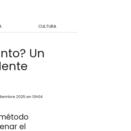
A
CULTURA
ento? Un
dente
ptiembre 2025 en 13h04
 método
enar el