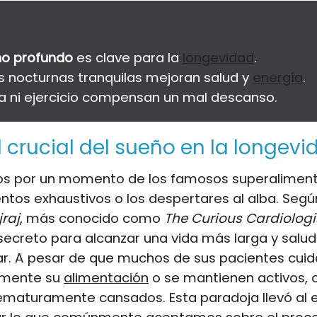
o profundo
es clave para la
longevidad
.
s nocturnas tranquilas mejoran salud y
energía
.
ta ni ejercicio compensan un mal descanso.
l crucial del sueño en la longevi
s por un momento de los famosos superalimento
tos exhaustivos o los despertares al alba. Segú
raj
, más conocido como
The Curious Cardiologi
ecreto para alcanzar una vida más larga y salud
ar. A pesar de que muchos de sus pacientes cui
amente su
alimentación
o se mantienen activos, 
ematuramente cansados. Esta paradoja llevó al e