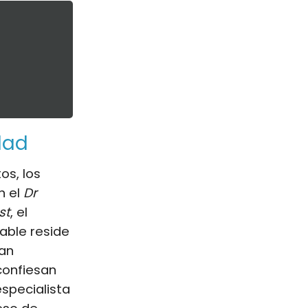
dad
s, los
n el
Dr
st
, el
able reside
dan
confiesan
specialista