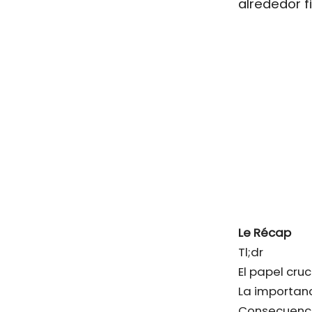
alrededor f
Le Récap
Tl;dr
El papel cru
La importanc
Consecuencia