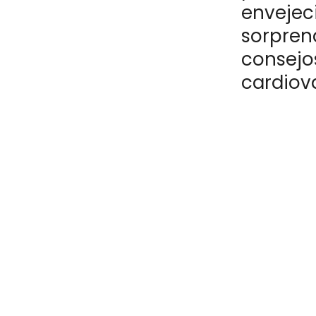
envejeci
sorpren
consejos
cardiova