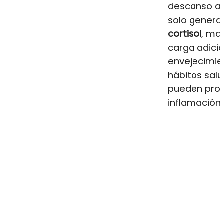
descanso af
solo genera
cortisol
, m
carga adici
envejecimie
hábitos sal
pueden prov
inflamación