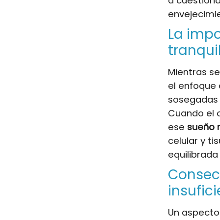
a cuestion
envejecimi
La impo
tranqui
Mientras se
el enfoque
sosegadas d
Cuando el 
ese
sueño 
celular y ti
equilibrada
Consecu
insufic
Un aspecto