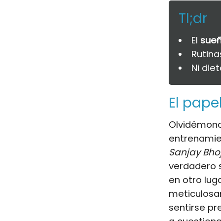
Tl;dr
El
sueñ
Rutina
Ni die
El pape
Olvidémono
entrenamien
Sanjay Bhoj
verdadero s
en otro lug
meticulos
sentirse pr