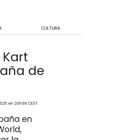
A
CULTURA
 Kart
paña de
2025 en 20h39 CEST
.
mpaña en
World,
er la