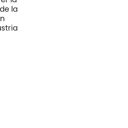
de la
un
stria