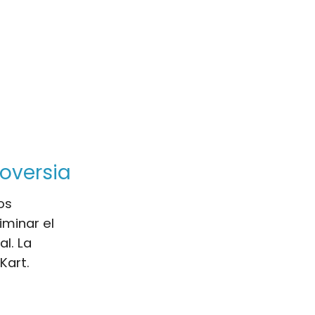
oversia
os
iminar el
al. La
Kart.