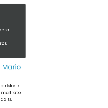
trato
tros
n Mario
 en Mario
l maltrato
ndo su