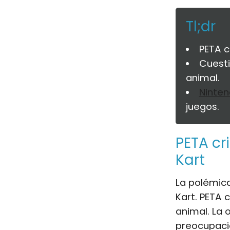
Tl;dr
PETA c
Cuesti
animal.
Ninte
juegos.
PETA cr
Kart
La polémica
Kart. PETA 
animal. La 
preocupaci