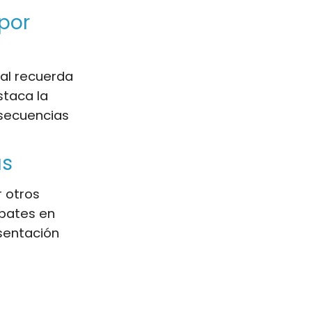
 por
sal recuerda
staca la
onsecuencias
ás
r otros
mbates en
sentación