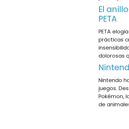
El anil
PETA
PETA elogia
prácticas c
insensibili
dolorosas 
Nintend
Nintendo ha
juegos. Des
Pokémon, l
de animale