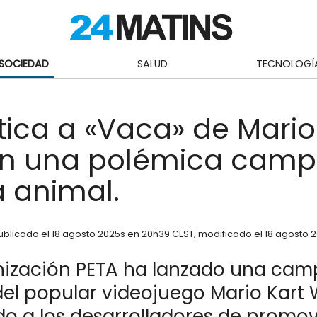
SOCIEDAD
SALUD
TECNOLOGÍ
itica a «Vaca» de Mario
en una polémica cam
 animal.
ublicado el
18 agosto 2025
s en 20h39 CEST
, modificado el 18 agosto 
nización PETA ha lanzado una ca
del popular videojuego Mario Kart 
o a los desarrolladores de promov