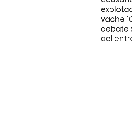
explotac
vache "
debate s
del entr