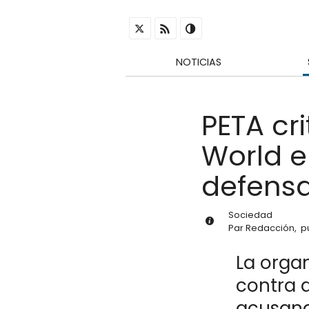
NOTICIAS
PETA cr
World 
defensa
Sociedad
Par
Redacción
,
p
La orga
contra 
acusand