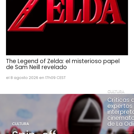
The Legend of Zelda: el misterioso papel
de Sam Neill revelado
el 8 agosto 2026 en 17h09 CEST
CULTURA
Críticas 
expertos 
interpret
cinemato
de La Od
CULTURA