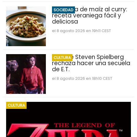
Ensalada de maíz al curry:
SOCIEDAD
receta veraniega fácil y
deliciosa
el 8 agosto 2026 en 19h11 CEST
Por qué Steven Spielberg
CULTURA
rechaza hacer una secuela
de E.T.
el 8 agosto 2026 en 18h10 CEST
CULTURA