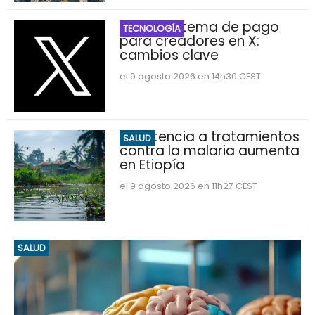
Nuevo sistema de pago
TECNOLOGÍA
para creadores en X:
cambios clave
el 9 agosto 2026 en 14h30 CEST
Resistencia a tratamientos
SALUD
contra la malaria aumenta
en Etiopía
el 9 agosto 2026 en 11h27 CEST
SALUD