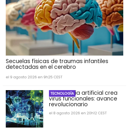
Secuelas físicas de traumas infantiles
detectadas en el cerebro
el 9 agosto 2026 en 9h25 CEST
Inteligencia artificial crea
TECNOLOGÍA
virus funcionales: avance
revolucionario
el 8 agosto 2026 en 20h12 CEST