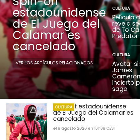
Spin-off
estadounidense
CULTURA
Película 
de El Juego del
revela se
de To Ca
Calamar es
Predator
cancelado
CULTURA
VER LOS ARTÍCULOS RELACIONADOS
Avatar si
James
Cameron:
incierto 
saga
Spin-off estadounidense
CULTURA
de El Juego del Calamar es
cancelado
el 8 agosto 2026 en 16h08 CEST