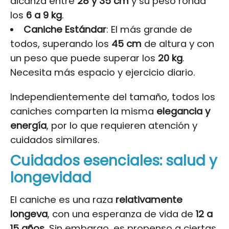
alcanza entre
28 y 35 cm
y su peso ronda
los
6 a 9 kg
.
Caniche Estándar
: El más grande de
todos, superando los
45 cm
de altura y con
un peso que puede superar los
20 kg
.
Necesita más espacio y ejercicio diario.
Independientemente del tamaño, todos los
caniches comparten la misma
elegancia y
energía
, por lo que requieren atención y
cuidados similares.
Cuidados esenciales: salud y
longevidad
El caniche es una raza
relativamente
longeva
, con una esperanza de vida de
12 a
15 años
. Sin embargo, es propenso a ciertas