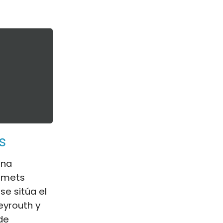
s
una
urmets
se sitúa el
eyrouth y
de