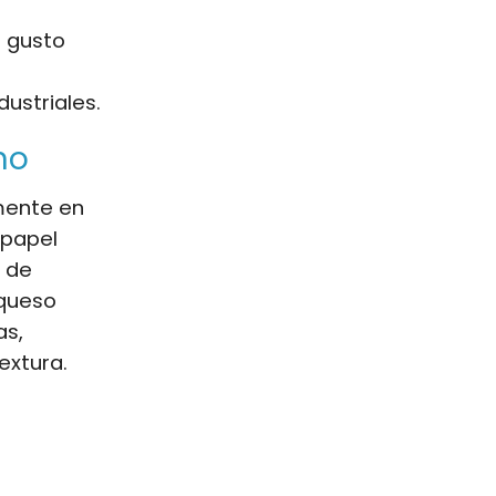
l gusto
dustriales.
no
emente en
 papel
 de
 queso
as,
extura.