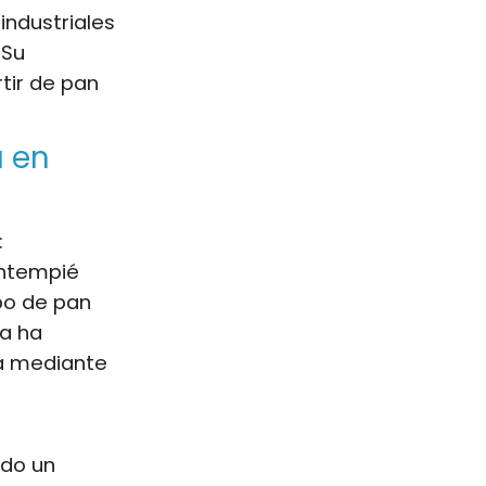
industriales
 Su
rtir de pan
a en
:
entempié
ipo de pan
ya ha
da mediante
ndo un