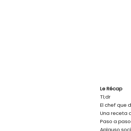
Le Récap
Tl;dr
El chef que d
Una receta a
Paso a paso
Aplauso socia