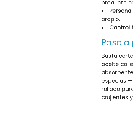
producto c
Personal
propio.
Control t
Paso a 
Basta corta
aceite cali
absorbente
especias —
rallado par
crujientes 