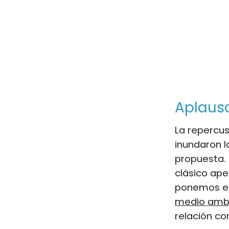
Aplauso
La repercus
inundaron l
propuesta. 
clásico ape
ponemos en 
medio amb
relación co