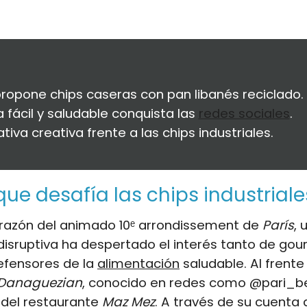
ropone chips caseras con pan libanés reciclado.
 fácil y saludable conquista las
redes sociales
.
ativa creativa frente a las chips industriales.
 que desafía las chips industriale
orazón del animado 10ᵉ arrondissement de
París
, 
isruptiva ha despertado el interés tanto de go
fensores de la
alimentación
saludable. Al frente 
Danaguezian
, conocido en redes como @pari_b
 del restaurante
Maz Mez
. A través de su cuenta 