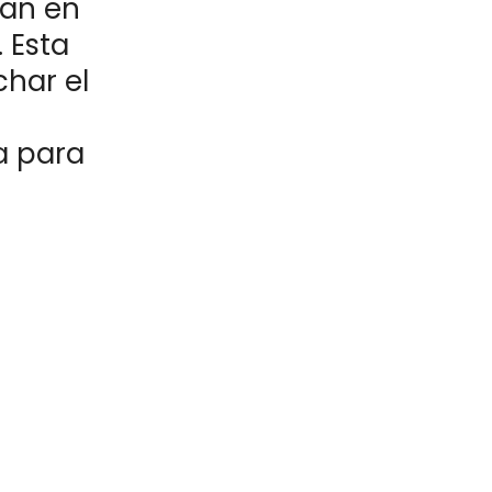
pan en
 Esta
har el
a para