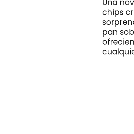
Una nov
chips cr
sorpren
pan sob
ofrecie
cualqui