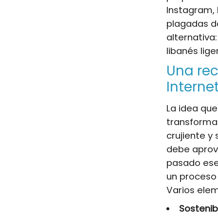
Instagram, 
plagadas de
alternativa
libanés lig
Una rec
Interne
La idea que
transformar
crujiente y
debe aprove
pasado ese 
un proceso 
Varios elem
Sostenibi