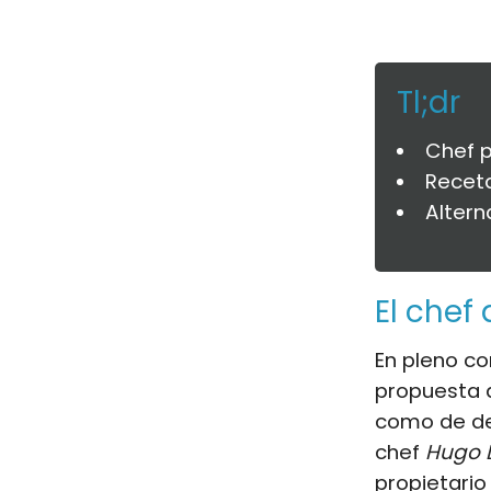
Tl;dr
Chef p
Receta
Altern
El chef
En pleno c
propuesta d
como de de
chef
Hugo 
propietario