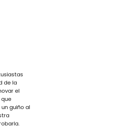
tusiastas
d de la
novar el
o que
un guiño al
stra
robarla.