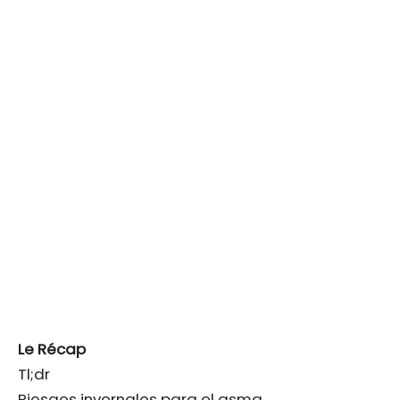
Le Récap
Tl;dr
Riesgos invernales para el asma