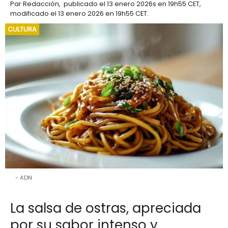
Par
Redacción
,
publicado el
13 enero 2026
s en 19h55 CET
,
modificado el 13 enero 2026 en 19h55 CET
.
CULTURA
ADN
La salsa de ostras, apreciada
por su sabor intenso y