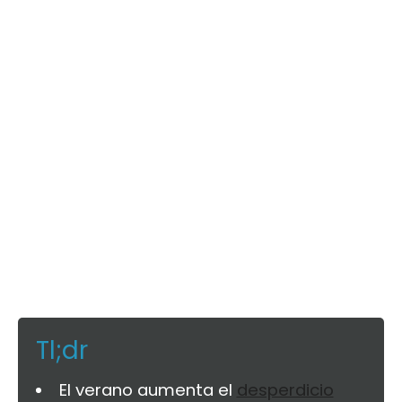
Tl;dr
El verano aumenta el
desperdicio