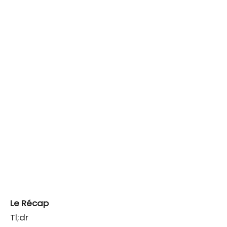
Le Récap
Tl;dr