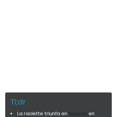
Tl;dr
La raclette triunfa en
invierno
en