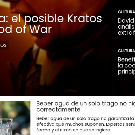
CULTURA
: el posible Kratos
David 
God of War
anális
extra
DOS
CULTURA
Benefi
la coc
princi
Beber agua de un solo trago no hi
correctamente
Beber agua de un solo trago no garantiza la
efectiva que muchos suponen. Expertos seña
forma y el ritmo en que se ingiere...