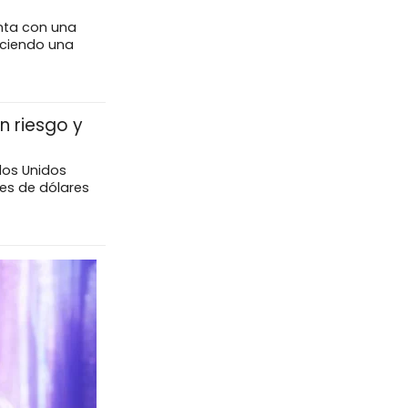
enta con una
eciendo una
n riesgo y
dos Unidos
nes de dólares