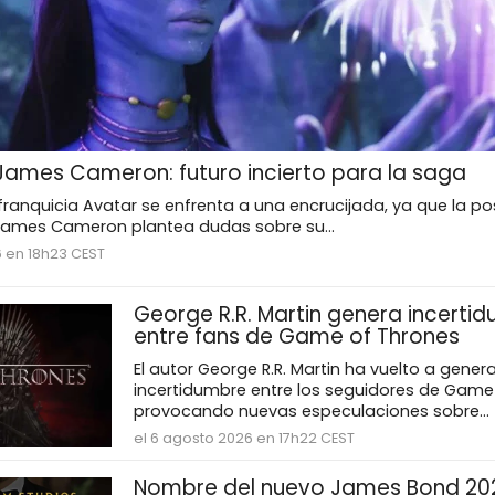
 James Cameron: futuro incierto para la saga
a franquicia Avatar se enfrenta a una encrucijada, ya que la po
 James Cameron plantea dudas sobre su...
6 en 18h23 CEST
George R.R. Martin genera incerti
entre fans de Game of Thrones
El autor George R.R. Martin ha vuelto a genera
incertidumbre entre los seguidores de Game
provocando nuevas especulaciones sobre...
el 6 agosto 2026 en 17h22 CEST
Nombre del nuevo James Bond 20