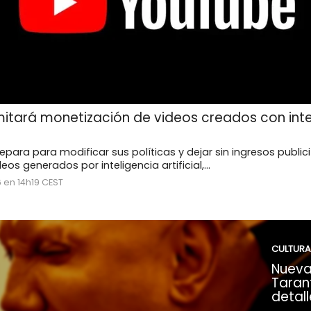
mitará monetización de videos creados con inte
para para modificar sus políticas y dejar sin ingresos publici
eos generados por inteligencia artificial,...
 en 14h19 CEST
CULTURA
Nueva
Tarant
detall