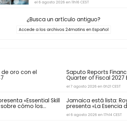
el 6 agosto 2026 en 11h16 CEST
¿Busca un artículo antiguo?
Accede a los archivos 24matins en Español
 de oro con el
Saputo Reports Financia
47
Quarter of Fiscal 2027
el 7 agosto 2026 en 0h21 CEST
esenta «Essential Skill
Jamaica está lista: Ro
e sobre cómo los
presenta «La Esencia de
sarrollan las
vacacional para famil
el 6 agosto 2026 en 17h14 CEST
distintivas que