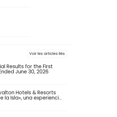
Voir les articles liés
l Results for the First
 Ended June 30, 2026
yalton Hotels & Resorts
 la Isla», una experiencia
ias