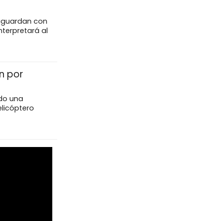
 aguardan con
nterpretará al
n por
do una
elicóptero