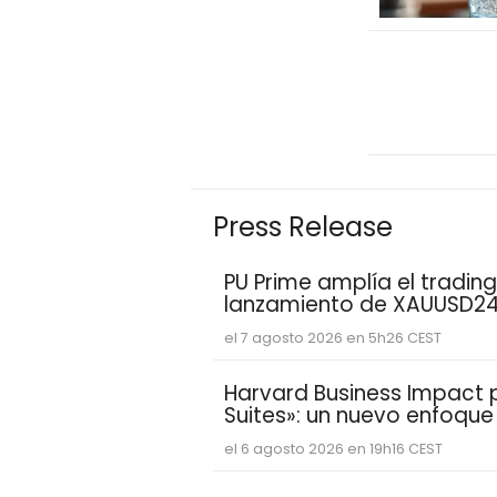
Press Release
PU Prime amplía el trading
lanzamiento de XAUUSD2
el 7 agosto 2026 en 5h26 CEST
Harvard Business Impact pr
Suites»: un nuevo enfoqu
estudiantes aprenden y de
el 6 agosto 2026 en 19h16 CEST
competencias personales 
demandan las empresas