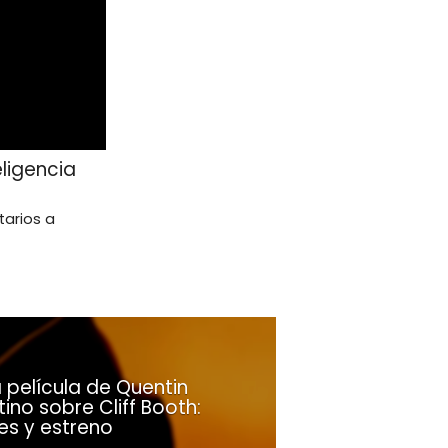
ligencia
tarios a
 película de Quentin
ino sobre Cliff Booth:
es y estreno