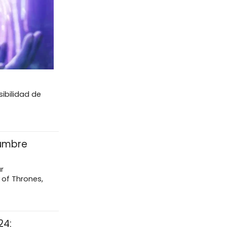
sibilidad de
dumbre
r
 of Thrones,
24: