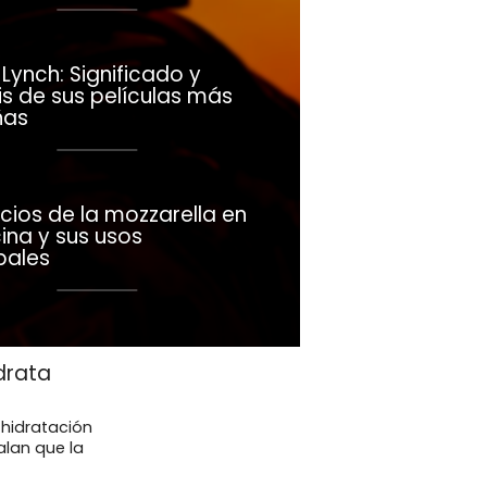
Lynch: Significado y
is de sus películas más
ñas
cios de la mozzarella en
ina y sus usos
pales
drata
 hidratación
lan que la