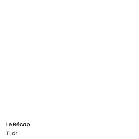
Le Récap
Tl;dr