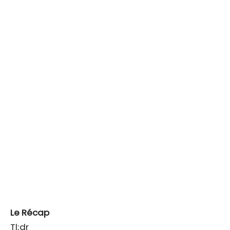
Le Récap
Tl;dr