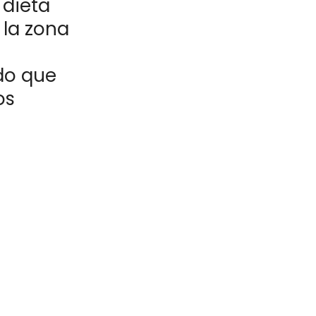
dieta
 la zona
do que
os