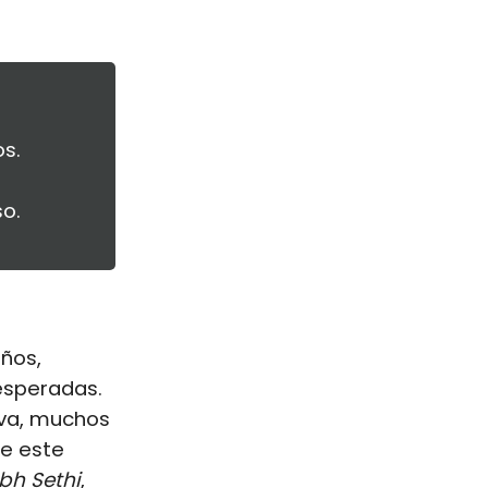
s.
so.
años,
esperadas.
iva, muchos
be este
bh Sethi
,