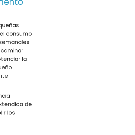
umento
equeñas
 el consumo
es semanales
, caminar
enciar la
sueño
nte
ncia
extendida de
ir los