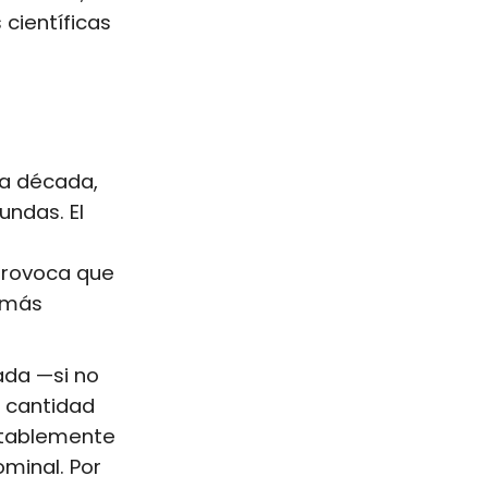
 científicas
ra década,
undas. El
 provoca que
 más
ada —si no
 cantidad
vitablemente
ominal. Por