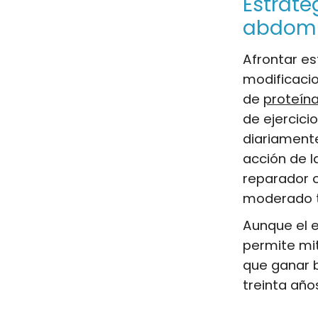
Estrate
abdomi
Afrontar e
modificaci
de
proteín
de ejercici
diariament
acción de l
reparador c
moderado ti
Aunque el e
permite mit
que ganar b
treinta año