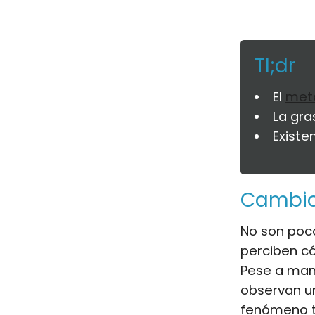
Tl;dr
El
met
La gra
Existe
Cambios
No son poco
perciben 
Pese a mant
observan u
fenómeno t