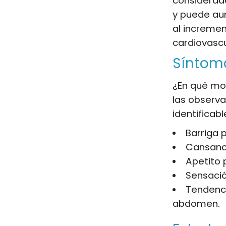
considerad
y puede au
al incremen
cardiovascu
Síntoma
¿En qué mo
las observa
identificabl
Barriga 
Cansanci
Apetito 
Sensació
Tendenci
abdomen.