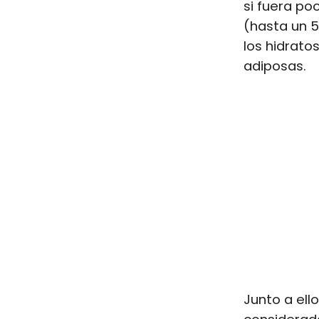
si fuera po
(hasta un 
los hidrato
adiposas.
Junto a ell