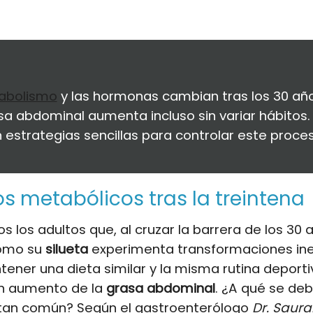
abolismo
y las hormonas cambian tras los 30 año
sa abdominal aumenta incluso sin variar hábitos.
n estrategias sencillas para controlar este proce
 metabólicos tras la treintena
s los adultos que, al cruzar la barrera de los 30 
cómo su
silueta
experimenta transformaciones in
ener una dieta similar y la misma rutina deport
n aumento de la
grasa abdominal
. ¿A qué se de
an común? Según el gastroenterólogo
Dr. Saura