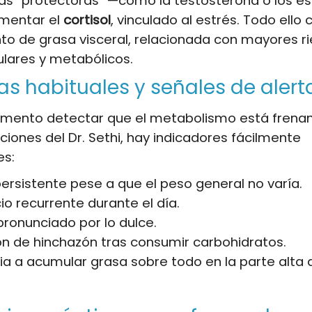
as “protectoras” —como la testosterona o los 
mentar el
cortisol
, vinculado al estrés. Todo ello
to de grasa visceral, relacionada con mayores r
lares y metabólicos.
s habituales y señales de alert
mento detectar que el metabolismo está frena
ciones del Dr. Sethi, hay indicadores fácilmente
es:
persistente pese a que el peso general no varía.
o recurrente durante el día.
pronunciado por lo dulce.
n de hinchazón tras consumir carbohidratos.
a a acumular grasa sobre todo en la parte alta 