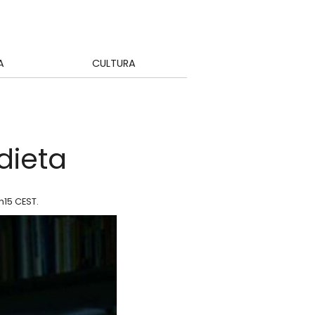
A
CULTURA
a
dieta
1h15 CEST
.