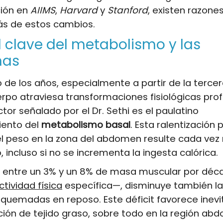
ión en
AIIMS
,
Harvard
y
Stanford
, existen razones
ás de estos cambios.
l clave del metabolismo y las
nas
 de los años, especialmente a partir de la terce
rpo atraviesa transformaciones fisiológicas prof
ctor señalado por el Dr. Sethi es el paulatino
iento del
metabolismo basal
. Esta ralentización
l peso en la zona del abdomen resulte cada vez
 incluso si no se incrementa la ingesta calórica.
e entre un 3% y un 8% de masa muscular por déc
ctividad física
específica—, disminuye también la
 quemadas en reposo. Este déficit favorece ine
ión de tejido graso, sobre todo en la región abd