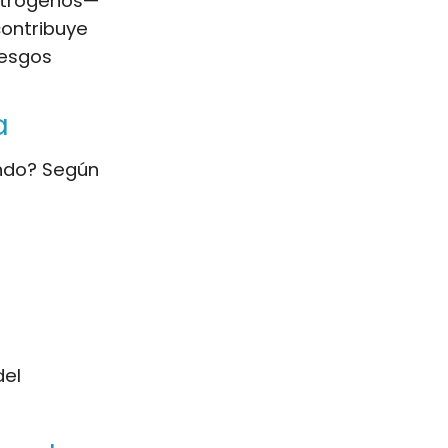
estrógenos—
 contribuye
iesgos
a
ndo? Según
del