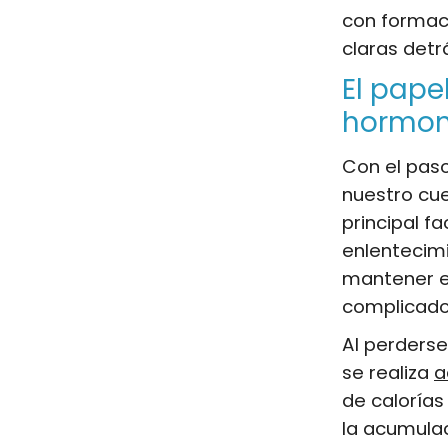
con formac
claras detr
El pape
hormo
Con el paso
nuestro cue
principal fa
enlentecim
mantener e
complicado,
Al perders
se realiza
a
de calorías
la acumulac