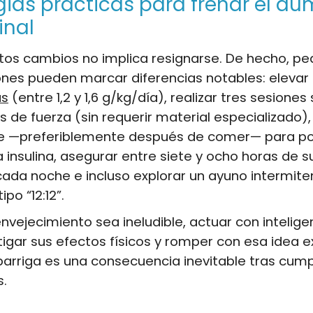
gias prácticas para frenar el a
nal
stos cambios no implica resignarse. De hecho, p
ones pueden marcar diferencias notables: elevar
as
(entre 1,2 y 1,6 g/kg/día), realizar tres sesion
os de fuerza (sin requerir material especializado)
e —preferiblemente después de comer— para pot
a insulina, asegurar entre siete y ocho horas de 
ada noche e incluso explorar un ayuno intermite
po “12:12”.
nvejecimiento sea ineludible, actuar con intelige
igar sus efectos físicos y romper con esa idea 
arriga es una consecuencia inevitable tras cumpl
s.