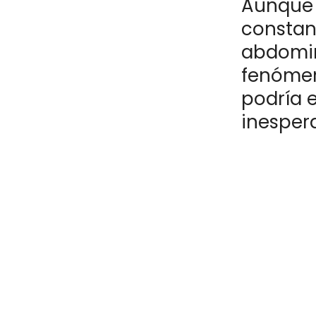
Aunque 
constan
abdomina
fenómen
podría e
inesper