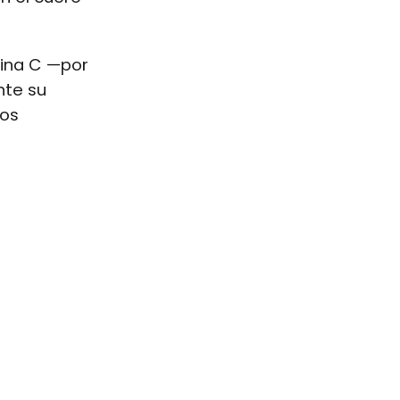
mina C —por
nte su
ios