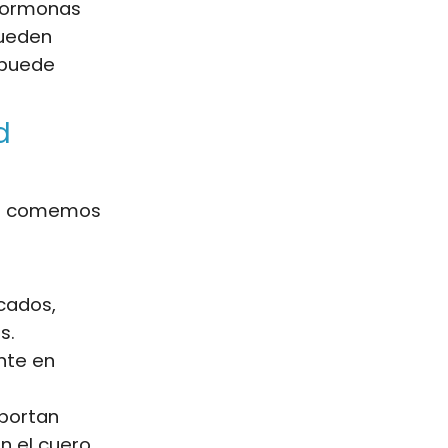
 hormonas
pueden
 puede
d
que comemos
cados,
s.
ente en
portan
n el cuero