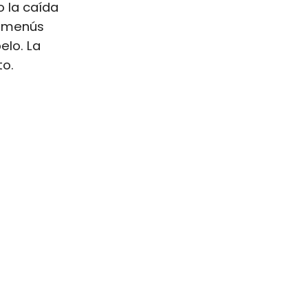
o la caída
s menús
elo. La
to.