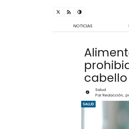
NOTICIAS
Alimen
prohibi
cabello
Salud
Par
Redacción
,
p
SALUD