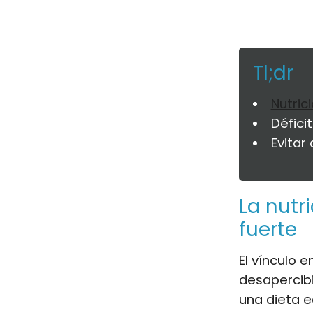
Tl;dr
Nutric
Déficit
Evitar
La nutr
fuerte
El vínculo e
desapercib
una dieta e