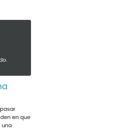
do.
na
 pasar
iden en que
r una