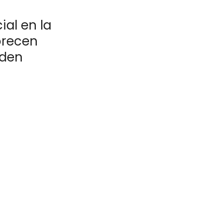
al en la
orecen
eden