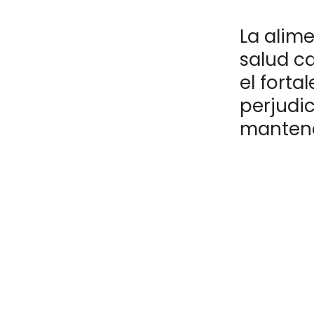
La alim
salud c
el forta
perjudic
mantene