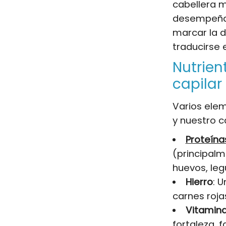
cabellera m
desempeñan 
marcar la d
traducirse e
Nutrien
capilar
Varios elem
y nuestro c
Proteína
(principal
huevos, le
Hierro
: U
carnes roja
Vitamin
fortaleza, 