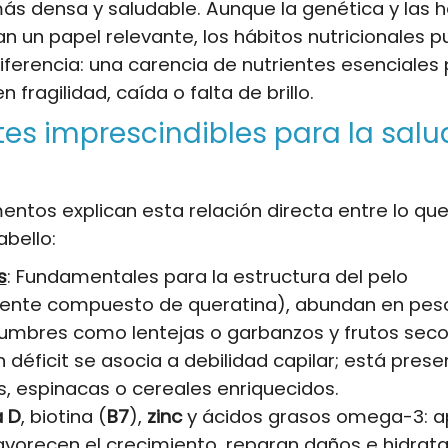
ás densa y saludable. Aunque la genética y las
un papel relevante, los hábitos nutricionales 
iferencia: una carencia de nutrientes esenciales
n fragilidad, caída o falta de brillo.
tes imprescindibles para la salu
entos explican esta relación directa entre lo 
abello:
s
: Fundamentales para la estructura del pelo
mente compuesto de queratina), abundan en pes
gumbres como lentejas o garbanzos y frutos seco
n déficit se asocia a debilidad capilar; está pres
s, espinacas o cereales enriquecidos.
a D
, biotina (
B7
),
zinc
y ácidos grasos omega-3: a
favorecen el crecimiento, reparan daños e hidrata