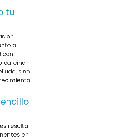
o tu
as en
unto a
dican
o cafeína
lludo, sino
 crecimiento
encillo
les resulta
onentes en