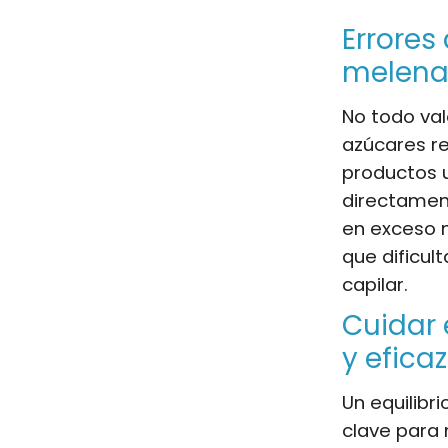
Errores
melen
No todo val
azúcares re
productos 
directament
en exceso n
que dificult
capilar.
Cuidar 
y eficaz
Un equilibr
clave para 