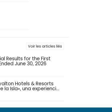
Voir les articles liés
l Results for the First
 Ended June 30, 2026
yalton Hotels & Resorts
 la Isla», una experiencia
ias