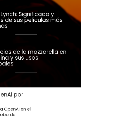
Lynch: Significado y
is de sus películas más
ñas
cios de la mozzarella en
ina y sus usos
pales
enAI por
a OpenAI en el
robo de