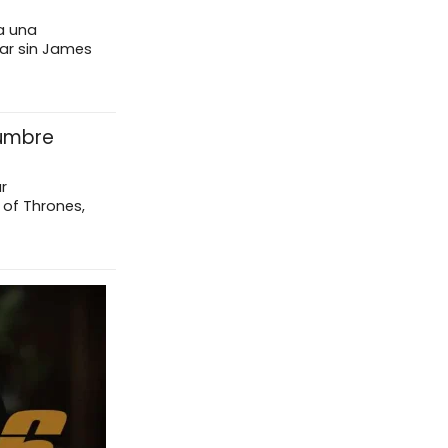
 a una
uar sin James
dumbre
r
 of Thrones,