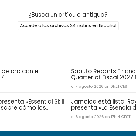
¿Busca un artículo antiguo?
Accede a los archivos 24matins en Español
 de oro con el
Saputo Reports Financia
47
Quarter of Fiscal 2027
el 7 agosto 2026 en 0h21 CEST
esenta «Essential Skill
Jamaica está lista: Ro
e sobre cómo los
presenta «La Esencia de
sarrollan las
vacacional para famil
el 6 agosto 2026 en 17h14 CEST
distintivas que