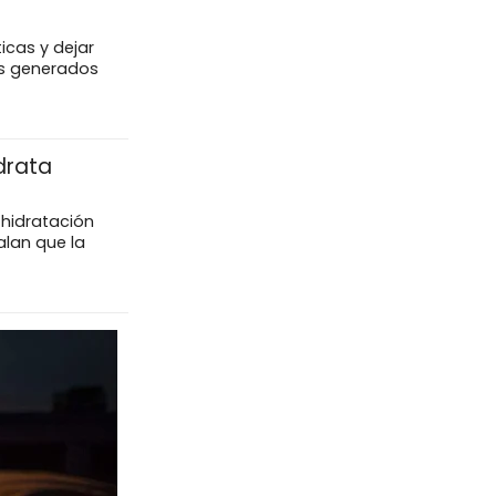
icas y dejar
eos generados
drata
 hidratación
lan que la