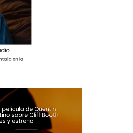
udio
talla en la
 película de Quentin
ino sobre Cliff Booth:
es y estreno