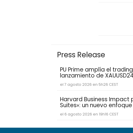
Press Release
PU Prime amplía el trading
lanzamiento de XAUUSD2
el 7 agosto 2026 en 5h26 CEST
Harvard Business Impact pr
Suites»: un nuevo enfoqu
estudiantes aprenden y de
el 6 agosto 2026 en 19h16 CEST
competencias personales 
demandan las empresas