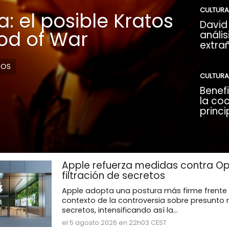
CULTURA
: el posible Kratos
David 
God of War
anális
extra
DOS
CULTURA
Benefi
la coc
princi
Apple refuerza medidas contra Op
filtración de secretos
Apple adopta una postura más firme frente 
contexto de la controversia sobre presunto 
secretos, intensificando así la...
el 5 agosto 2026 en 22h03 CEST