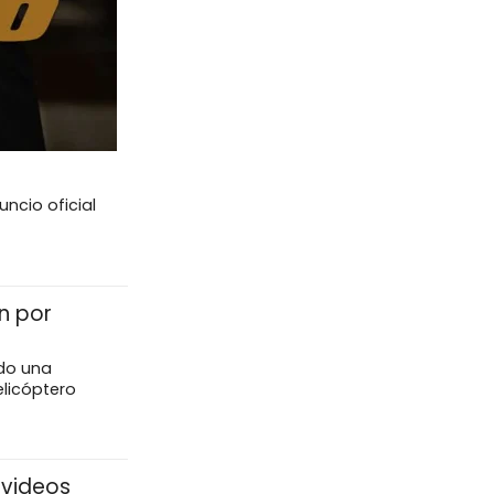
ncio oficial
n por
do una
elicóptero
 videos