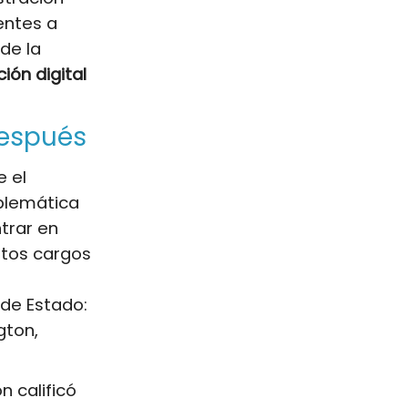
entes a
de la
ión digital
después
e el
blemática
ntrar en
ltos cargos
 de Estado:
gton,
n calificó