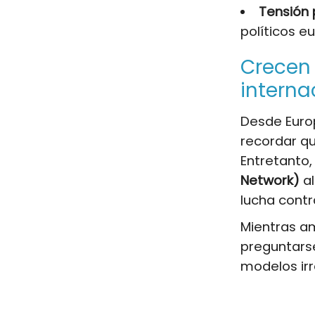
Tensión 
políticos e
Crecen 
interna
Desde Euro
recordar qu
Entretanto
Network)
al
lucha contr
Mientras am
preguntars
modelos irre