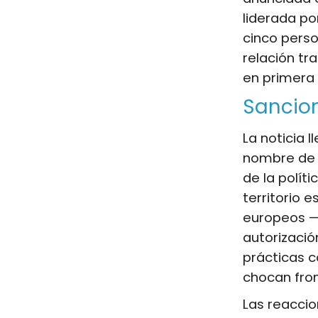
liderada p
cinco pers
relación tr
en primera 
Sancio
La noticia 
nombre d
de la polít
territorio 
europeos —q
autorizació
prácticas 
chocan fro
Las reaccion