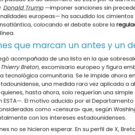
or
Donald Trump
—imponer sanciones sin preced
onalidades europeas— ha sacudido los cimientos 
ansatlántica, colocando el debate sobre la
regulac
línea.
nes que marcan un antes y un 
llegó acompañada de una lista en la que sobresal
e
Thierry Breton
, excomisario europeo y figura em
ica tecnológica comunitaria. Se le impide ahora e
estadounidense, una medida rara vez aplicada a a
uienes, hasta ahora, solo requerían una simple
n ESTA—. El motivo aducido por el Departamento
consideradas como «censura» que, según Washin
ntalmente con los intereses estadounidenses.
es no se hicieron esperar. En su perfil de X, Breto