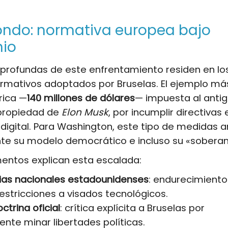
fondo: normativa europea bajo
nio
profundas de este enfrentamiento residen en lo
mativos adoptados por Bruselas. El ejemplo más v
rica —
140 millones de dólares
— impuesta al antig
 propiedad de
Elon Musk
, por incumplir directivas
digital. Para Washington, este tipo de medidas
e su modelo democrático e incluso su «soberanía
entos explican esta escalada:
ias nacionales estadounidenses
: endurecimiento
restricciones a visados tecnológicos.
ctrina oficial
: crítica explícita a Bruselas por
te minar libertades políticas.