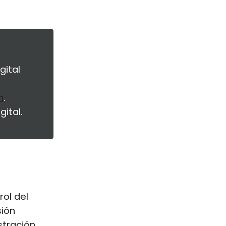
gital
n
.
ital.
rol del
sión
stración