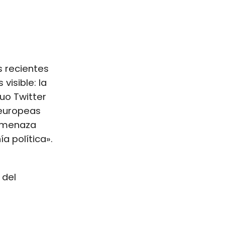
s recientes
isible: la
uo Twitter
 europeas
 amenaza
 política».
 del