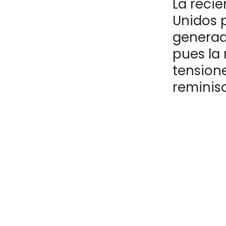
La recie
Unidos 
generad
pues la
tension
reminis