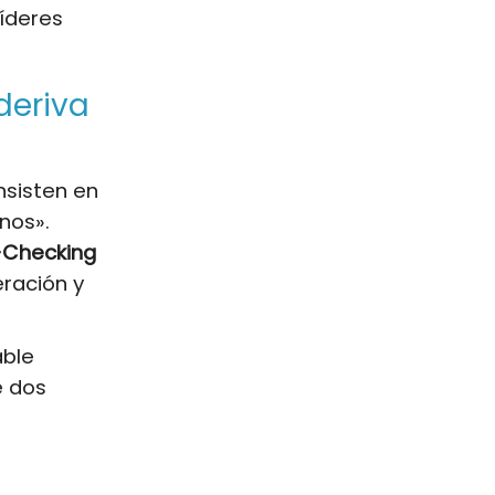
líderes
deriva
nsisten en
nos».
t-Checking
eración y
able
e dos