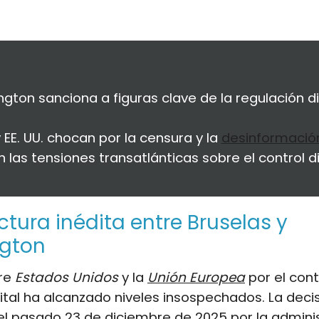
gton sanciona a figuras clave de la regulación di
y EE. UU. chocan por la censura y la
desinformació
 las tensiones transatlánticas sobre el control dig
ctura inédita entre Bruselas y
gton
tre
Estados Unidos
y la
Unión Europea
por el cont
ital ha alcanzado niveles insospechados. La deci
l pasado 23 de diciembre de 2025 por la admini