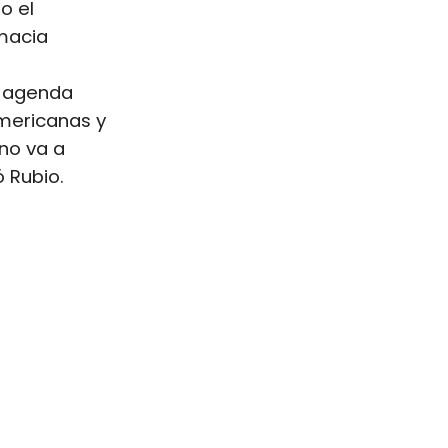
o el
omacia
a agenda
mericanas y
no va a
ó Rubio.