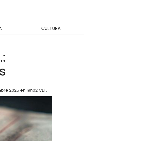
A
CULTURA
:
s
mbre 2025 en 19h02 CET
.