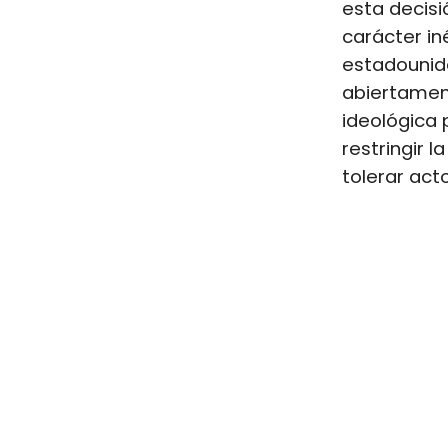
esta decis
carácter in
estadounid
abiertamen
ideológica
restringir l
tolerar acto