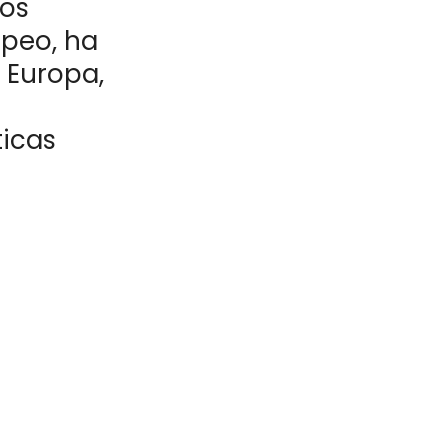
dos
opeo, ha
 Europa,
ticas