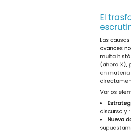
El tras
escruti
Las causas 
avances nor
multa histó
(ahora X),
en materia 
directament
Varios elem
Estrateg
discurso y 
Nueva do
supuestamen