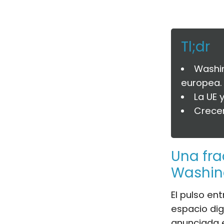
Tl;dr
Washin
europea.
La UE 
Crecen
Una fra
Washin
El pulso en
espacio dig
anunciada e