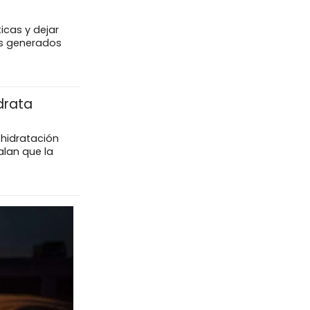
icas y dejar
eos generados
drata
 hidratación
lan que la