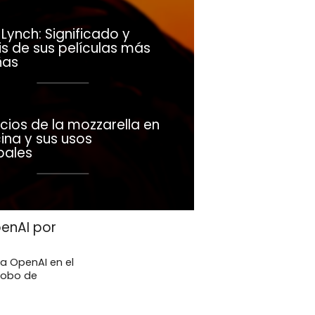
Lynch: Significado y
is de sus películas más
ñas
cios de la mozzarella en
ina y sus usos
pales
enAI por
a OpenAI en el
robo de