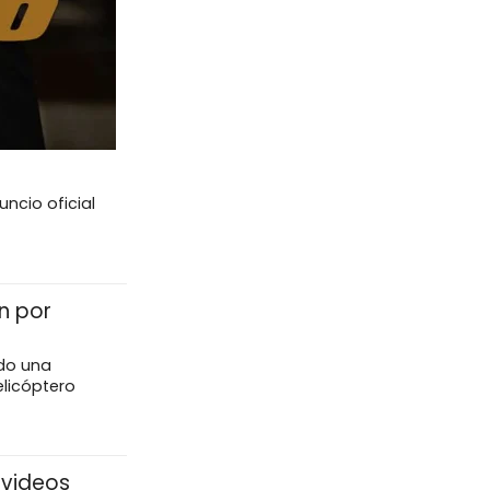
ncio oficial
n por
do una
elicóptero
 videos