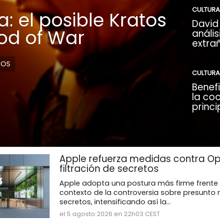
CULTURA
: el posible Kratos
David 
God of War
anális
extra
DOS
CULTURA
Benefi
la coc
princi
Apple refuerza medidas contra Op
filtración de secretos
Apple adopta una postura más firme frente 
contexto de la controversia sobre presunto 
secretos, intensificando así la...
el 5 agosto 2026 en 22h03 CEST