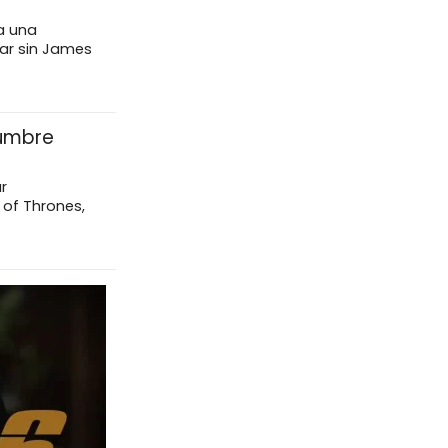
 a una
uar sin James
dumbre
r
 of Thrones,