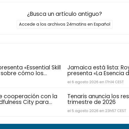
¿Busca un artículo antiguo?
Accede a los archivos 24matins en Español
esenta «Essential Skill
Jamaica está lista: Ro
e sobre cómo los
presenta «La Esencia de
sarrollan las
vacacional para famil
el 6 agosto 2026 en 17h14 CEST
distintivas que
de cooperación con la
Tenaris anuncia los re
dfulness City para
trimestre de 2026
torizada de activos
el 5 agosto 2026 en 23h57 CEST