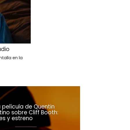
udio
talla en la
 película de Quentin
ino sobre Cliff Booth:
es y estreno