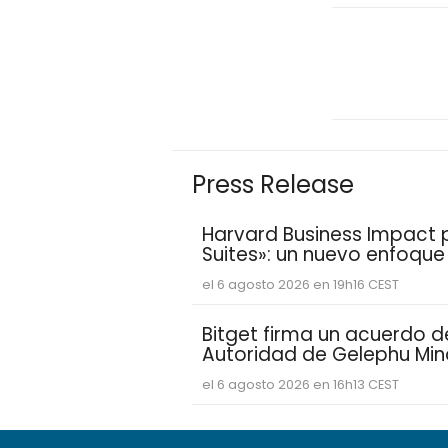
Press Release
Harvard Business Impact pr
Suites»: un nuevo enfoqu
estudiantes aprenden y de
el 6 agosto 2026 en 19h16 CEST
competencias personales 
demandan las empresas
Bitget firma un acuerdo 
Autoridad de Gelephu Min
explorar una presencia au
el 6 agosto 2026 en 16h13 CEST
digitales en Bután