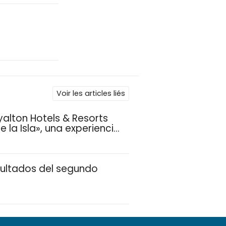
Voir les articles liés
yalton Hotels & Resorts
 la Isla», una experiencia
ias
sultados del segundo