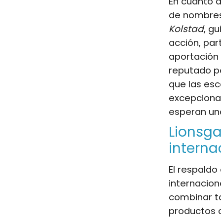
En cuanto a
de nombres 
Kolstad
, g
acción, part
aportación 
reputado p
que las es
excepciona
esperan una
Lionsga
interna
El respald
internacion
combinar ta
productos 