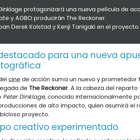
Dinklage protagonizará una nueva película de acc
ate y AGBO producirán The Reckoner.
ipan Derek Kolstad y Kenji Tanigaki en el proyecto.
 destacado para una nueva apu
tográfica
 del
cine
de acción suma un nuevo y prometedor tí
llegada de
The Reckoner
. A la cabeza del reparto 
o
Peter Dinklage
, conocido internacionalmente po
roducciones de alto impacto, quien asumirá el ro
bicioso proyecto.
ipo creativo experimentado