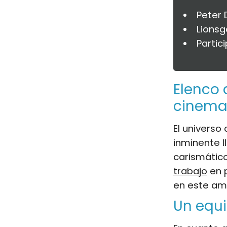
Peter 
Lionsg
Partic
Elenco
cinema
El universo
inminente 
carismátic
trabajo
en p
en este am
Un equ