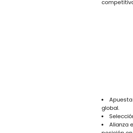
competitiva
Apuesta 
global.
Selecció
Alianza 
posición en