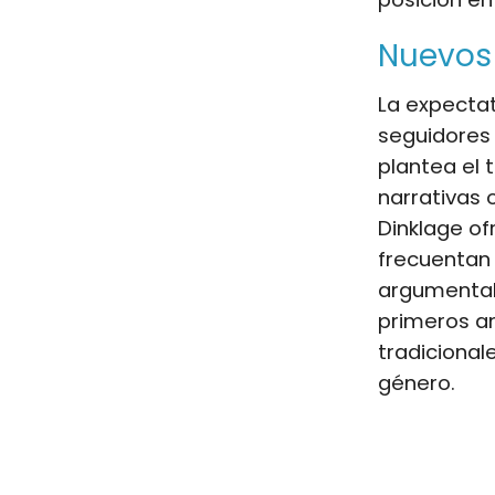
Nuevos 
La expecta
seguidores 
plantea el 
narrativas 
Dinklage of
frecuentan 
argumental
primeros an
tradicional
género.