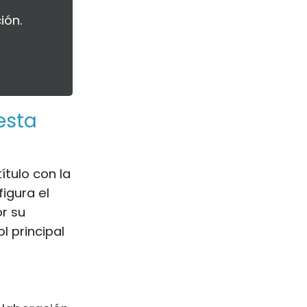
ión.
esta
tulo con la
figura el
r su
l principal