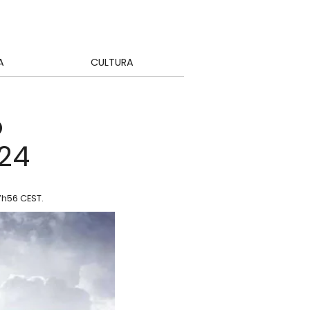
A
CULTURA
o
24
17h56 CEST
.