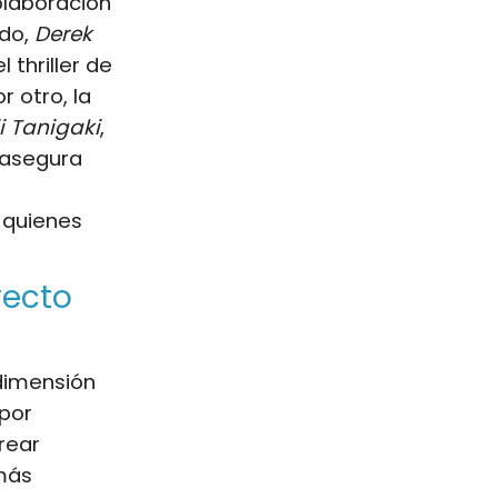
colaboración
ado,
Derek
 thriller de
r otro, la
i Tanigaki
,
 asegura
 quienes
yecto
dimensión
 por
rear
más