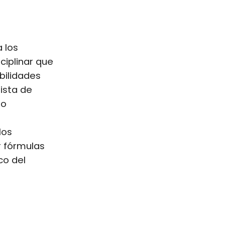
a los
ciplinar que
bilidades
nista de
no
los
r fórmulas
co del