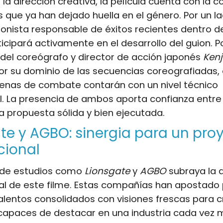
 la dirección creativa, la película cuenta con la 
que ya han dejado huella en el género. Por un l
uionista responsable de éxitos recientes dentro del
icipará activamente en el desarrollo del guion. Po
del coreógrafo y director de acción japonés
Kenj
or su dominio de las secuencias coreografiadas,
cenas de combate contarán con un nivel técnico
l. La presencia de ambos aporta confianza entre
 propuesta sólida y bien ejecutada.
te y AGBO: sinergia para un pro
cional
o de estudios como
Lionsgate
y
AGBO
subraya la 
al de este filme. Estas compañías han apostado
lentos consolidados con visiones frescas para c
capaces de destacar en una industria cada vez 