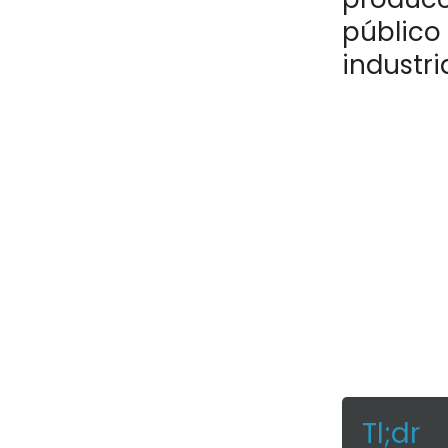
público 
industri
Tl;dr