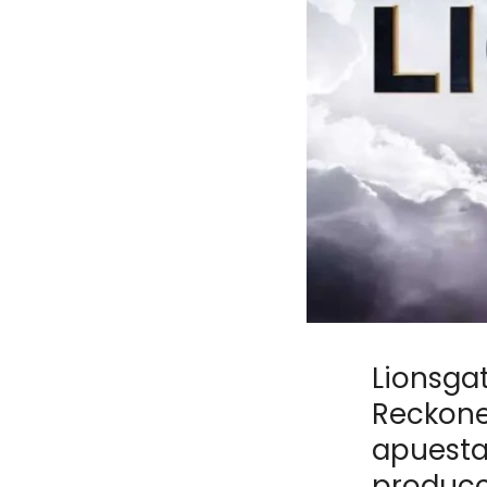
Lionsga
Reckone
apuesta
producc