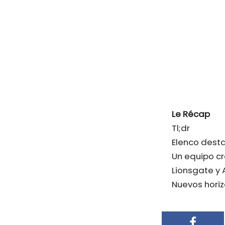
Le Récap
Tl;dr
Elenco dest
Un equipo c
Lionsgate y 
Nuevos horiz