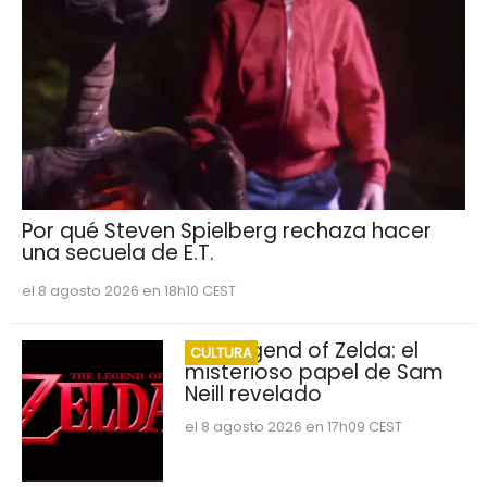
Por qué Steven Spielberg rechaza hacer
una secuela de E.T.
el 8 agosto 2026 en 18h10 CEST
The Legend of Zelda: el
CULTURA
misterioso papel de Sam
Neill revelado
el 8 agosto 2026 en 17h09 CEST