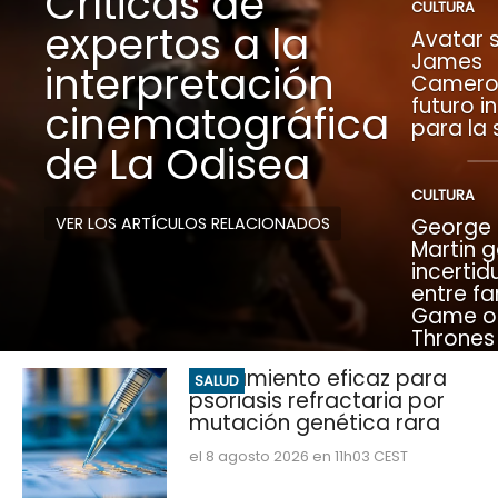
Críticas de
CULTURA
expertos a la
Avatar s
James
interpretación
Camero
futuro i
cinematográfica
para la
de La Odisea
CULTURA
VER LOS ARTÍCULOS RELACIONADOS
George R
Martin 
incerti
entre fa
Game o
Thrones
Tratamiento eficaz para
SALUD
psoriasis refractaria por
mutación genética rara
el 8 agosto 2026 en 11h03 CEST