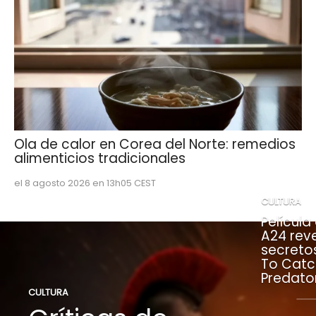
Ola de calor en Corea del Norte: remedios
alimenticios tradicionales
el 8 agosto 2026 en 13h05 CEST
CULTURA
Película
A24 rev
secreto
To Catc
Predato
CULTURA