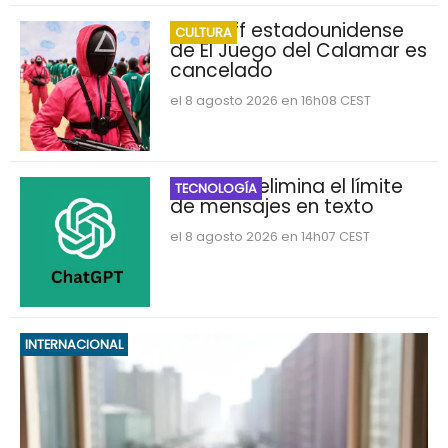
Spin-off estadounidense
CULTURA
de El Juego del Calamar es
cancelado
el 8 agosto 2026 en 16h08 CEST
ChatGPT elimina el límite
TECNOLOGÍA
de mensajes en texto
el 8 agosto 2026 en 14h07 CEST
INTERNACIONAL