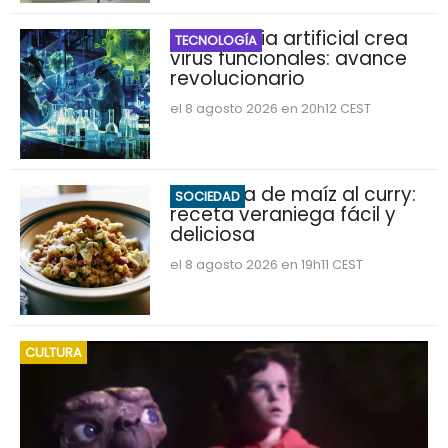
Inteligencia artificial crea
TECNOLOGÍA
virus funcionales: avance
revolucionario
el 8 agosto 2026 en 20h12 CEST
Ensalada de maíz al curry:
SOCIEDAD
receta veraniega fácil y
deliciosa
el 8 agosto 2026 en 19h11 CEST
CULTURA