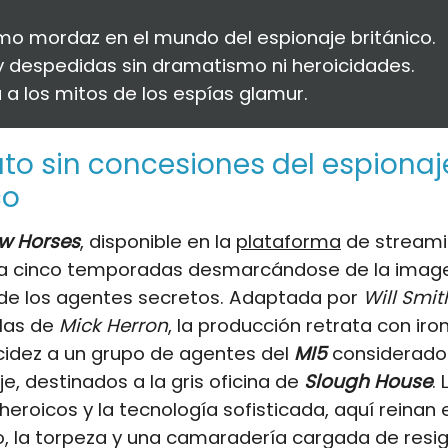
mo mordaz en el mundo del espionaje británico.
y despedidas sin dramatismo ni heroicidades.
a a los mitos de los espías glamur.
ato sin concesiones del espionaj
co
w Horses
, disponible en la
plataforma
de stream
 ya cinco temporadas desmarcándose de la imag
 de los agentes secretos. Adaptada por
Will Smit
elas de
Mick Herron
, la producción retrata con iron
cidez a un grupo de agentes del
MI5
considerados
je, destinados a la gris oficina de
Slough House
.
heroicos y la tecnología sofisticada, aquí reinan 
, la torpeza y una camaradería cargada de resig