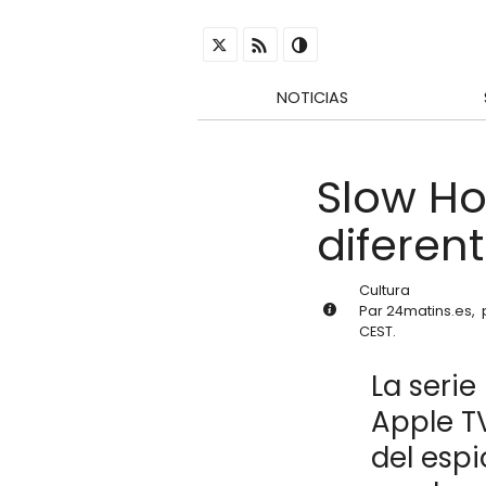
NOTICIAS
Slow Hor
diferen
Cultura
Par
24matins.es
,
CEST
.
La serie
Apple T
del esp