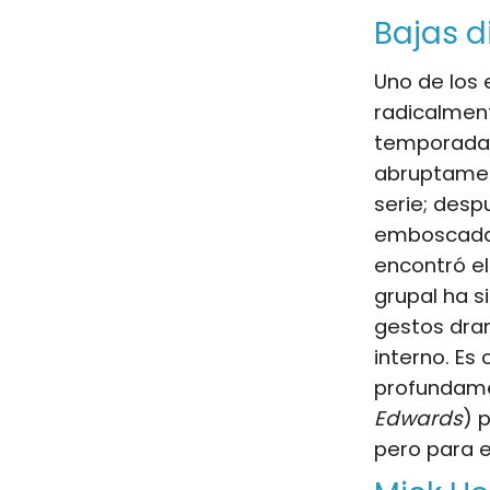
Bajas d
Uno de los
radicalment
temporadas
abruptamen
serie; desp
emboscada 
encontró el
grupal ha 
gestos dra
interno. Es 
profundamen
Edwards
) 
pero para e