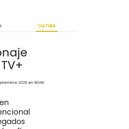
A
CULTURA
ionaje
 TV+
eptiembre 2025 en 16h46
 en
encional
legados