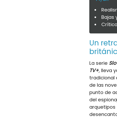
Realis
Bajas 
Crític
Un retr
británi
La serie
Slo
TV+
, lleva
tradicional
de las nov
punto de a
del espiona
arquetipos 
desencanto