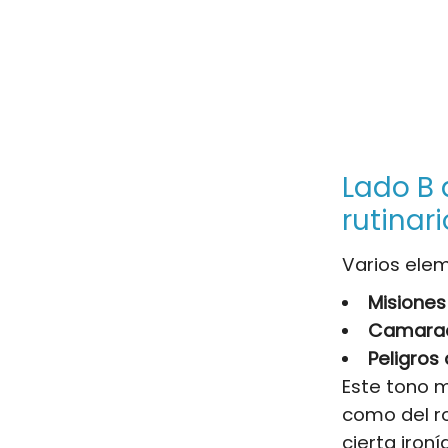
Lado B 
rutinari
Varios elem
Misiones
Camarade
Peligros
Este tono m
como del r
cierta iron