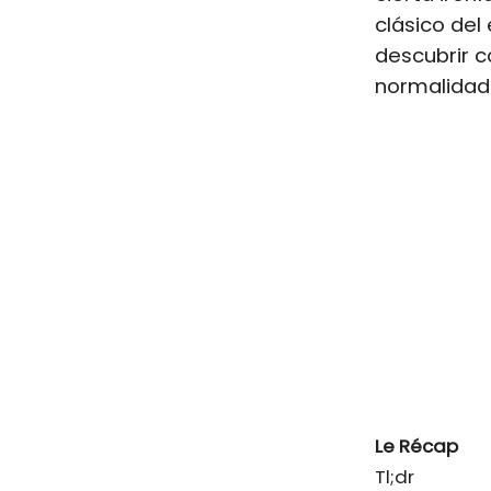
clásico del
descubrir c
normalidad 
Le Récap
Tl;dr