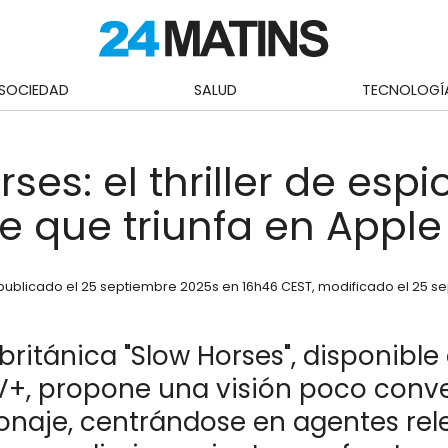
SOCIEDAD
SALUD
TECNOLOGÍ
ses: el thriller de esp
te que triunfa en Apple
publicado el
25 septiembre 2025
s en 16h46 CEST
, modificado el 25 s
 británica "Slow Horses", disponible
V+, propone una visión poco conv
ionaje, centrándose en agentes re