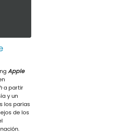
e
ing
Apple
en
h
a partir
ía y un
 los parias
 Lejos de los
el
nación.