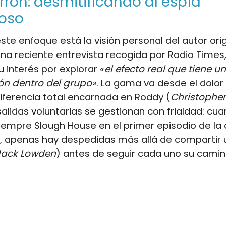
rron: desmitificando al espía
oso
ste enfoque está la visión personal del autor orig
 una reciente entrevista recogida por Radio Times, 
u interés por explorar «
el efecto real que tiene u
ón
dentro del grupo»
. La gama va desde el dolor
diferencia total encarnada en Roddy (
Christophe
 salidas voluntarias se gestionan con frialdad: cu
iempre Slough House en el primer episodio de la 
 apenas hay despedidas más allá de compartir 
Jack Lowden
) antes de seguir cada uno su camino