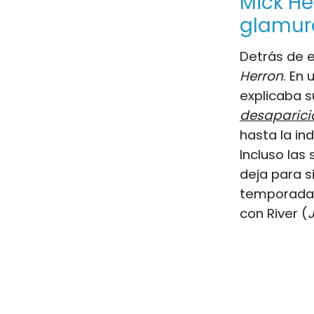
Mick He
glamur
Detrás de e
Herron
. En
explicaba s
desaparici
hasta la in
Incluso las
deja para s
temporada,
con River (