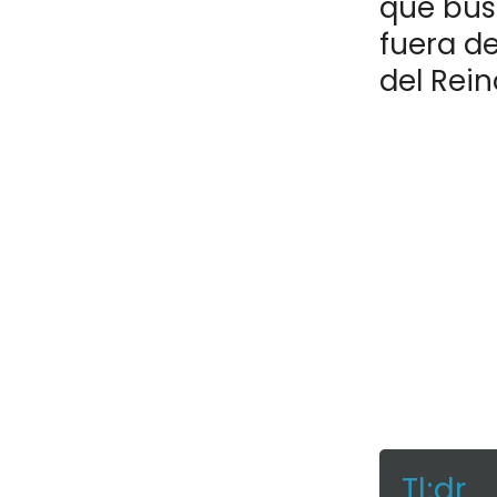
que bus
fuera de
del Rein
Tl;dr