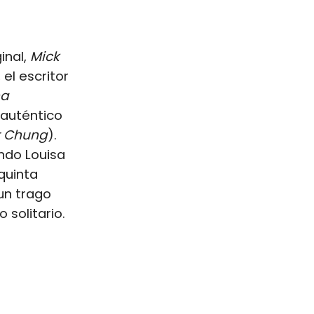
inal,
Mick
el escritor
na
 auténtico
r Chung
).
ando Louisa
quinta
un trago
 solitario.