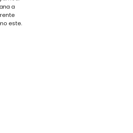
mana a
arente
omo este.