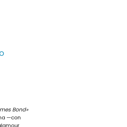
ro
mes Bond»
ima —con
 glamour