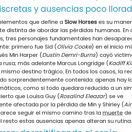
iscretas y ausencias poco llora
 elementos que define a
Slow Horses
es su mane
e distinta de abordar las pérdidas humanas. En 
, tres personajes fundamentales han desapare
te: primero fue Sid (
Olivia Cooke
) en el inicio 
ués Min Harper (
Dustin Demri-Burns
) cayó vícti
rusa; más adelante Marcus Longridge (
Kadiff K
 mismo destino trágico. En todos los casos, la re
sido sorprendentemente contenida: apenas hay 
máticos, como si todo quedara reducido a un si
cierto que Louisa Guy (
Rosalind Eleazar
) se ve
te afectada por la pérdida de Min y Shirley (
Ai
parece seguir el mismo camino tras la
muerte
de
l resto estas ausencias apenas alteran su rutina.