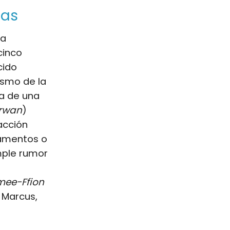
das
ra
cinco
cido
mismo de la
ma de una
irwan
)
acción
lamentos o
mple rumor
mee-Ffion
 Marcus,