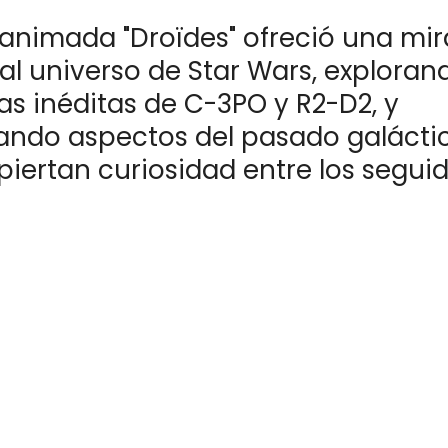
e animada "Droïdes" ofreció una mi
 al universo de Star Wars, exploran
as inéditas de C-3PO y R2-D2, y
ando aspectos del pasado galácti
piertan curiosidad entre los segui