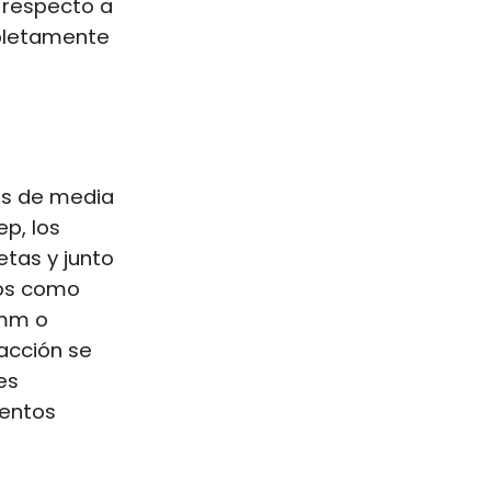
l respecto a
mpletamente
os de media
ep, los
tas y junto
tos como
omm o
acción se
es
mentos