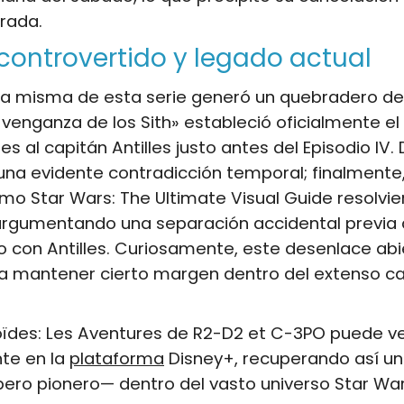
rada.
ontrovertido y legado actual
cia misma de esta serie generó un quebradero d
venganza de los Sith» estableció oficialmente el
es al capitán Antilles justo antes del Episodio IV.
na evidente contradicción temporal; finalmente,
omo Star Wars: The Ultimate Visual Guide resolvie
argumentando una separación accidental previa 
 con Antilles. Curiosamente, este desenlace abi
 a mantener cierto margen dentro del extenso c
oïdes: Les Aventures de R2-D2 et C-3PO puede v
te en la
plataforma
Disney+, recuperando así un
ero pionero— dentro del vasto universo Star War