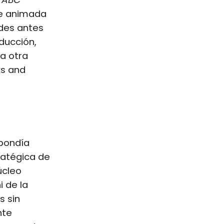
ie animada
ides antes
ducción,
 a otra
ks and
pondía
ratégica de
úcleo
i de la
s sin
nte