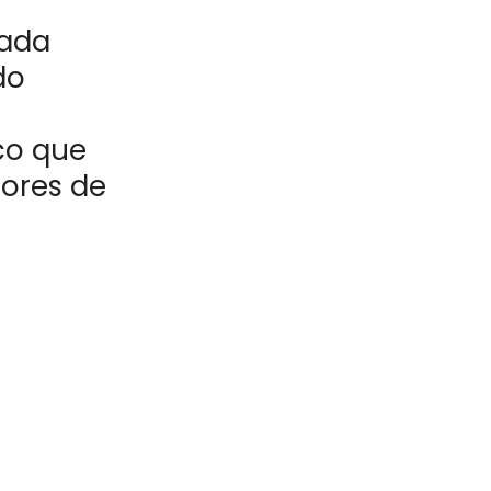
rada
do
co que
dores de