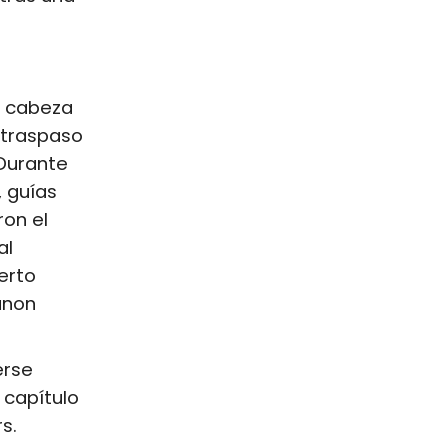
e cabeza
 traspaso
 Durante
 guías
ron el
al
erto
anon
erse
 capítulo
s.