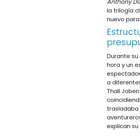
Anthony Da
la trilogía
nuevo para 
Estruct
presup
Durante su
hora y un e
espectador
a diferente
Thall Joben
coincidiend
trasladaba 
aventurero
explican su 