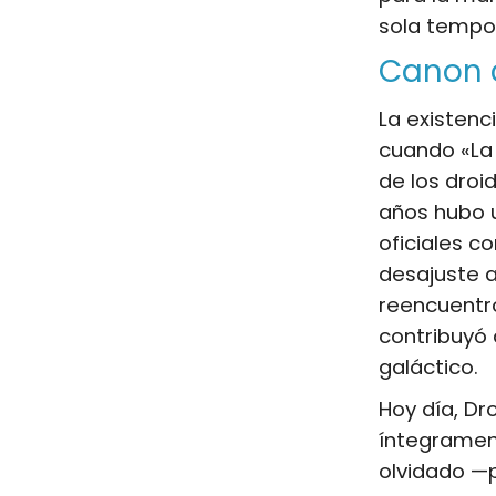
sola tempo
Canon c
La existen
cuando «La 
de los droid
años hubo u
oficiales c
desajuste 
reencuentro
contribuyó
galáctico.
Hoy día, Dr
íntegramen
olvidado —p