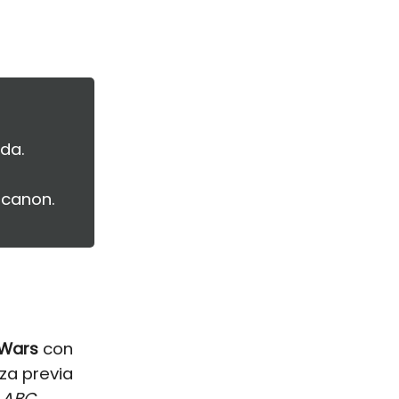
da.
 canon.
 Wars
con
eza previa
e
ABC