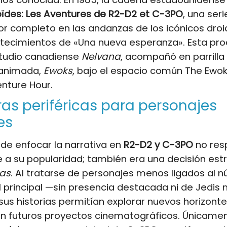
oïdes: Les Aventures de R2-D2 et C-3PO
, una ser
r completo en las andanzas de los icónicos dro
ntecimientos de «Una nueva esperanza». Esta pro
studio canadiense
Nelvana
, acompañó en parrilla
 animada,
Ewoks
, bajo el espacio común The Ewo
nture Hour.
as periféricas para personajes
es
de enfocar la narrativa en
R2-D2 y C-3PO
no res
a su popularidad; también era una decisión est
as
. Al tratarse de personajes menos ligados al n
principal —sin presencia destacada ni de Jedis n
sus historias permitían explorar nuevos horizonte
con futuros proyectos cinematográficos. Únicame