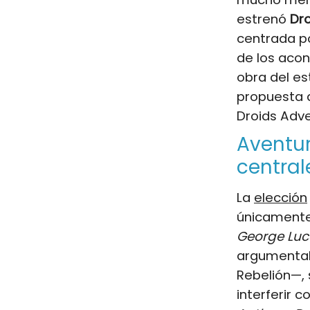
estrenó
Dr
centrada po
de los aco
obra del e
propuesta
Droids Adve
Aventur
central
La
elección
únicamente 
George Luc
argumental 
Rebelión—, 
interferir 