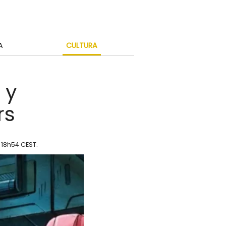
A
CULTURA
 y
rs
n 18h54 CEST
.