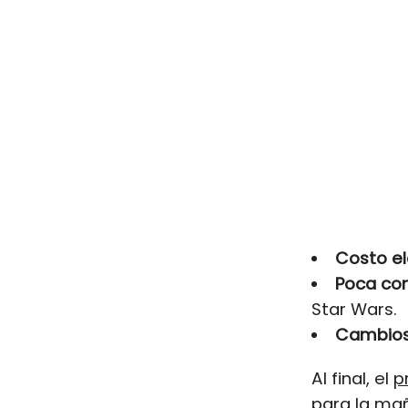
Costo el
Poca con
Star Wars.
Cambios 
Al final, el
p
para la mañ