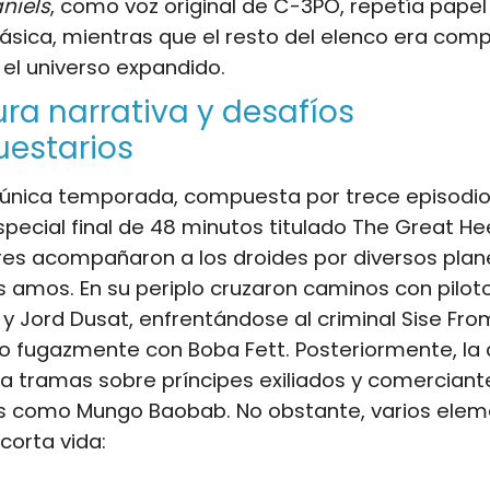
niels
, como voz original de C-3PO, repetía pape
 clásica, mientras que el resto del elenco era co
el universo expandido.
ura narrativa y desafíos
uestarios
 única temporada, compuesta por trece episodi
special final de 48 minutos titulado The Great He
es acompañaron a los droides por diversos plane
s amos. En su periplo cruzaron caminos con pilo
 y Jord Dusat, enfrentándose al criminal Sise Fr
o fugazmente con Boba Fett. Posteriormente, la 
a tramas sobre príncipes exiliados y comerciant
s como Mungo Baobab. No obstante, varios ele
corta vida: