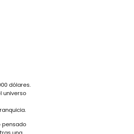
00 dólares.
l universo
ranquicia.
to pensado
tras una