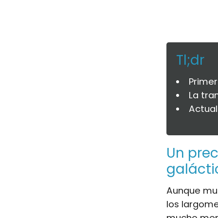
Tl;dr
Primer
La tra
Actual
Un prec
galácti
Aunque muc
los largome
mucho meno