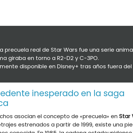
a precuela real de Star Wars fue una serie anima
ma giraba en torno a R2-D2 y C-3PO.
mente disponible en Disney+ tras años fuera del
edente inesperado en la saga
ca
hos asocian el concepto de «precuela» en
Star
trajes estrenados a partir de 1999, existe una pi
s conocida. En 1985, la cadena estadounidens