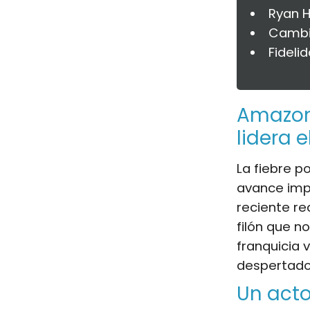
Ryan H
Cambi
Fideli
Amazon 
lidera 
La fiebre p
avance imp
reciente r
filón que n
franquicia
despertado 
Un acto