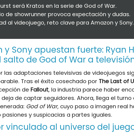
urst será Kratos en la serie de God of War.
o de showrunner provoca expectación y dudas.
dad al videojuego, reto clave para Amazon y Sony.
y Sony apuestan fuerte: Ryan H
el salto de God of War a televisió
or las adaptaciones televisivas de videojuegos si
arable. Tras el éxito cosechado por
The Last of 
ecepción de
Fallout
, la industria parece haber en
o deja de captar seguidores. Ahora, llega el turno
 venerada:
God of War
, cuyo paso a imagen real h
pasiones y suspicacias a partes iguales.
r vinculado al universo del jueg