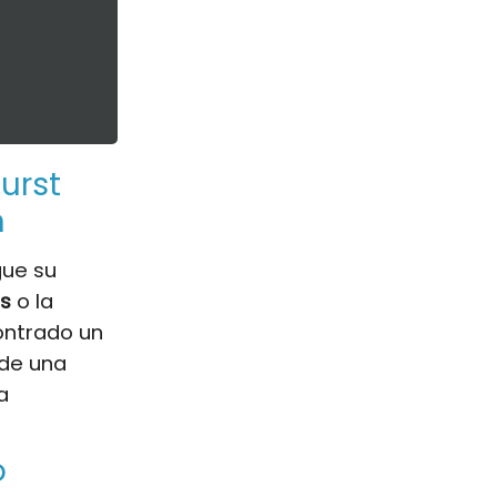
urst
n
gue su
Us
o la
contrado un
 de una
a
o