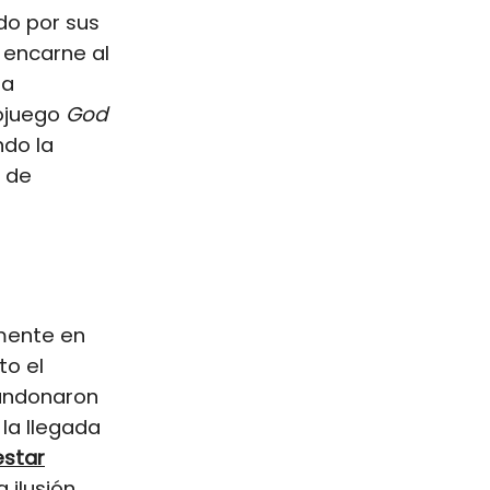
do por sus
n encarne al
na
eojuego
God
ndo la
n de
lmente en
to el
bandonaron
 la llegada
estar
 ilusión