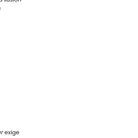
a
r
exige