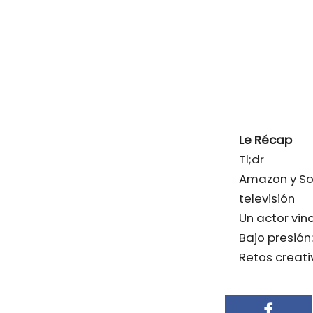
Le Récap
Tl;dr
Amazon y Son
televisión
Un actor vin
Bajo presión
Retos creati