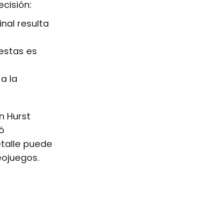
cisión:
nal resulta
estas es
a la
n Hurst
ó
talle puede
eojuegos.