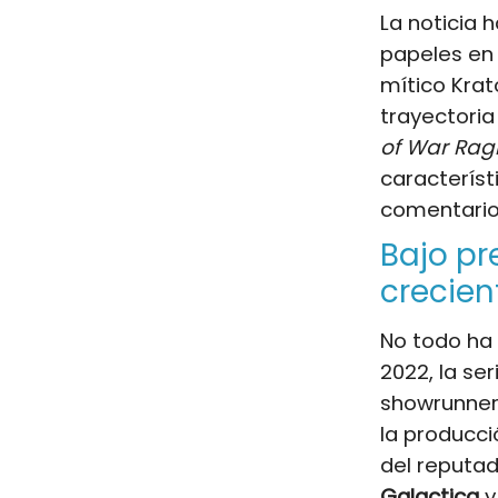
La noticia 
papeles e
mítico Krat
trayectoria
of War Rag
característ
comentarios
Bajo pr
crecien
No todo ha 
2022, la se
showrunner
la producci
del reputa
Galactica