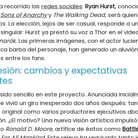
ha recorrido las
redes sociales
:
Ryan Hurst
, conoci
n
Sons of Anarchy
y
The Walking Dead
, será quie
os. La elección, lejos de ser casual, responde a u
 singular: Hurst ya prestó su voz a Thor en el vid
narök
. Las primeras imágenes, con el actor lucie
ica barba del personaje, han generado un aluvió
 entre los fans.
esión: cambios y expectativas
tes
sido sencillo en este proyecto. Anunciada inicia
rie vivió un giro inesperado dos años después: tan
 original como varios productores ejecutivos a
ón. ¿El motivo? Una nueva visión artística impulsó
do
Ronald D. Moore
, artífice de éxitos como
Battl
y
For All Mankind
. Este relevo ha reavivado tanto la