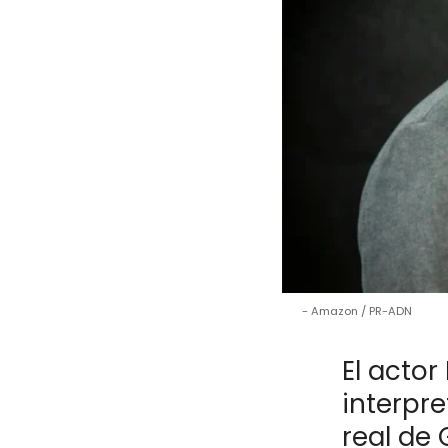
Amazon / PR-ADN
El actor
interpre
real de