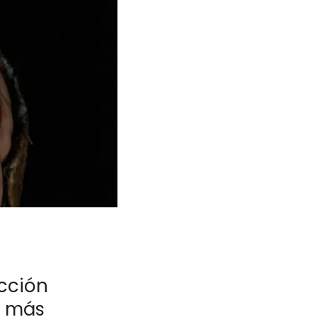
acción
s más