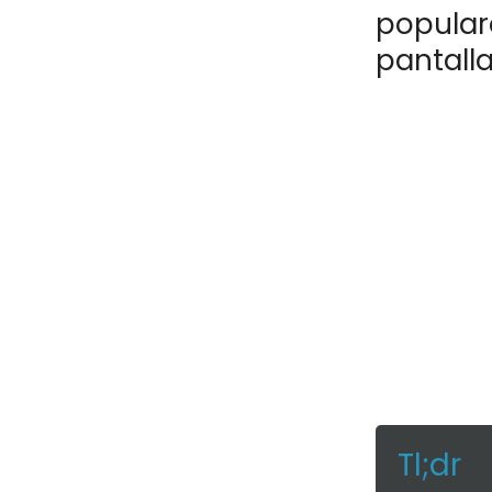
popular
pantalla
Tl;dr