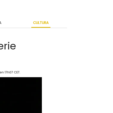
A
CULTURA
erie
en 17h07 CET
.