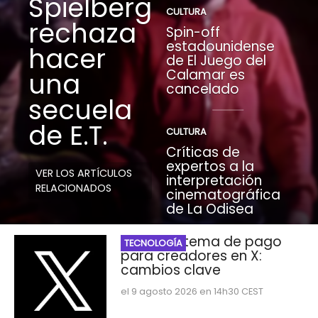
Spielberg
CULTURA
rechaza
Spin-off
estadounidense
hacer
de El Juego del
Calamar es
una
cancelado
secuela
de E.T.
CULTURA
Críticas de
expertos a la
VER LOS ARTÍCULOS
interpretación
RELACIONADOS
cinematográfica
de La Odisea
Nuevo sistema de pago
TECNOLOGÍA
para creadores en X:
cambios clave
el 9 agosto 2026 en 14h30 CEST