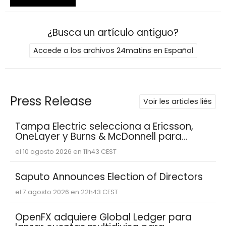
¿Busca un artículo antiguo?
Accede a los archivos 24matins en Español
Press Release
Voir les articles liés
Tampa Electric selecciona a Ericsson,
OneLayer y Burns & McDonnell para
implementar, gestionar y proteger su
el 10 agosto 2026 en 11h43 CEST
red privada LTE
Saputo Announces Election of Directors
el 7 agosto 2026 en 22h43 CEST
OpenFX adquiere Global Ledger para