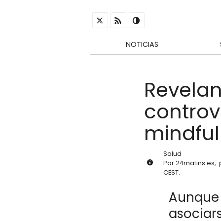
NOTICIAS
Revelan
controv
mindfu
Salud
Par
24matins.es
,
CEST
.
Aunque 
asociars