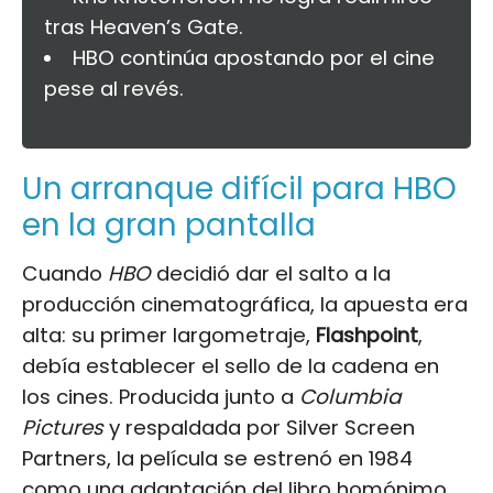
tras Heaven’s Gate.
HBO continúa apostando por el cine
pese al revés.
Un arranque difícil para HBO
en la gran pantalla
Cuando
HBO
decidió dar el salto a la
producción cinematográfica, la apuesta era
alta: su primer largometraje,
Flashpoint
,
debía establecer el sello de la cadena en
los cines. Producida junto a
Columbia
Pictures
y respaldada por Silver Screen
Partners, la película se estrenó en 1984
como una adaptación del
libro
homónimo