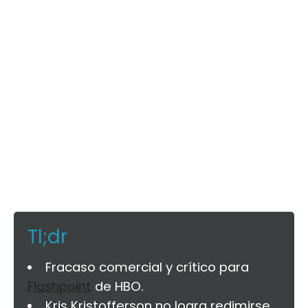
Tl;dr
Fracaso comercial y crítico para
Flashpoint
de HBO.
Kris Kristofferson no logra redimirse