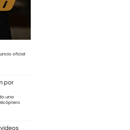
ncio oficial
n por
do una
elicóptero
 videos