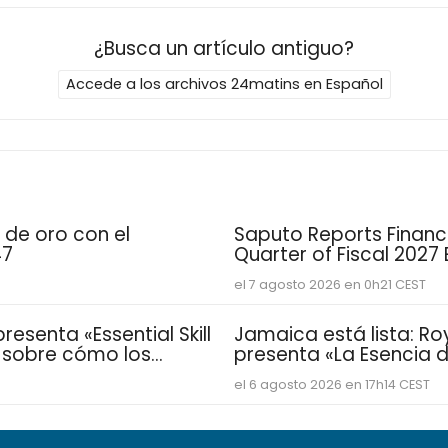
¿Busca un artículo antiguo?
Accede a los archivos 24matins en Español
 de oro con el
Saputo Reports Financia
47
Quarter of Fiscal 2027
el 7 agosto 2026 en 0h21 CEST
esenta «Essential Skill
Jamaica está lista: Ro
e sobre cómo los
presenta «La Esencia de
sarrollan las
vacacional para famil
el 6 agosto 2026 en 17h14 CEST
distintivas que