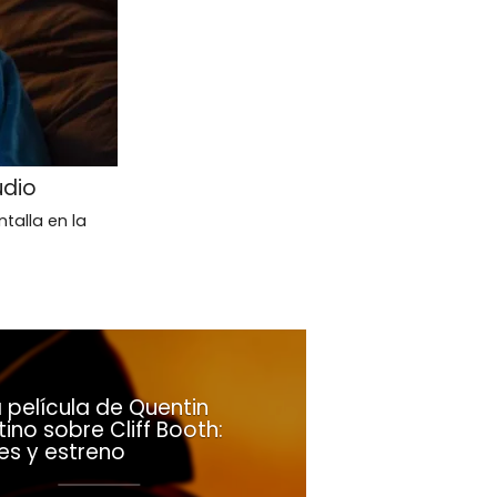
udio
talla en la
 película de Quentin
ino sobre Cliff Booth:
es y estreno