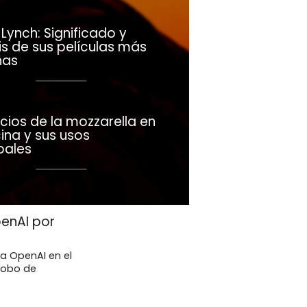
Lynch: Significado y
is de sus películas más
ñas
cios de la mozzarella en
ina y sus usos
pales
enAI por
a OpenAI en el
robo de