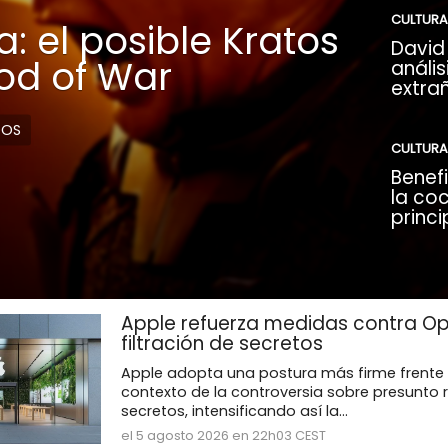
CULTURA
: el posible Kratos
David 
God of War
anális
extra
DOS
CULTURA
Benefi
la coc
princi
Apple refuerza medidas contra Op
filtración de secretos
Apple adopta una postura más firme frente 
contexto de la controversia sobre presunto 
secretos, intensificando así la...
el 5 agosto 2026 en 22h03 CEST