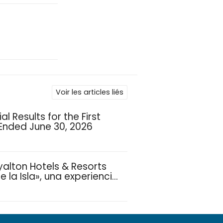
Voir les articles liés
l Results for the First
 Ended June 30, 2026
yalton Hotels & Resorts
 la Isla», una experiencia
ias