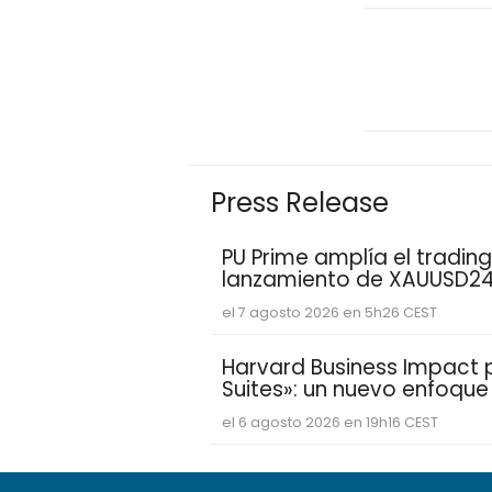
Press Release
PU Prime amplía el trading
lanzamiento de XAUUSD2
el 7 agosto 2026 en 5h26 CEST
Harvard Business Impact pr
Suites»: un nuevo enfoqu
estudiantes aprenden y de
el 6 agosto 2026 en 19h16 CEST
competencias personales 
demandan las empresas