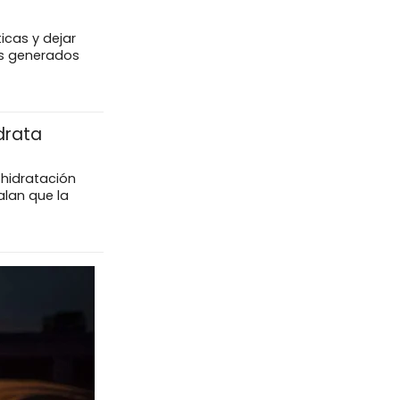
icas y dejar
eos generados
drata
 hidratación
lan que la