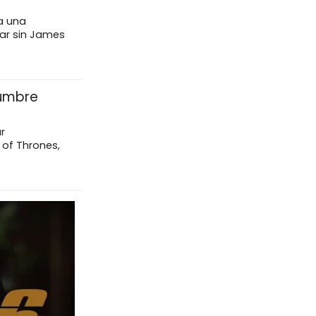
 a una
uar sin James
dumbre
r
 of Thrones,