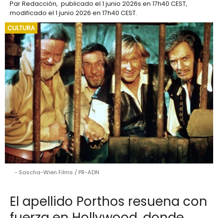
Par
Redacción
,
publicado el
1 junio 2026
s en 17h40 CEST
,
modificado el 1 junio 2026 en 17h40 CEST
.
CULTURA
Sascha-Wien Films / PR-ADN
El apellido Porthos resuena con
fuerza en Hollywood, donde