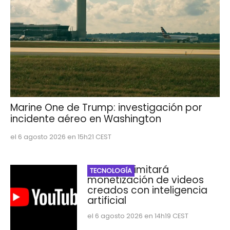
Marine One de Trump: investigación por
incidente aéreo en Washington
el 6 agosto 2026 en 15h21 CEST
YouTube limitará
TECNOLOGÍA
monetización de videos
creados con inteligencia
artificial
el 6 agosto 2026 en 14h19 CEST