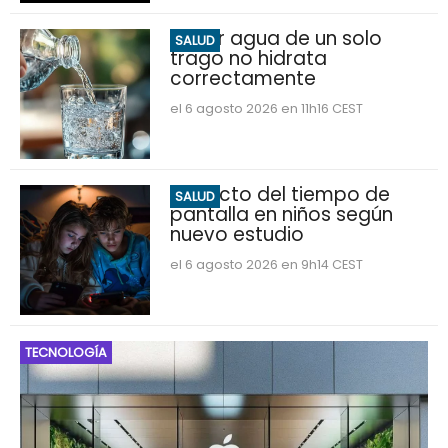
Beber agua de un solo
SALUD
trago no hidrata
correctamente
el 6 agosto 2026 en 11h16 CEST
Impacto del tiempo de
SALUD
pantalla en niños según
nuevo estudio
el 6 agosto 2026 en 9h14 CEST
TECNOLOGÍA