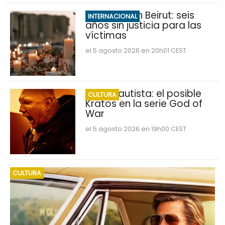
Explosión en Beirut: seis
INTERNACIONAL
años sin justicia para las
víctimas
el 5 agosto 2026 en 20h01 CEST
Dave Bautista: el posible
CULTURA
Kratos en la serie God of
War
el 5 agosto 2026 en 19h00 CEST
CULTURA