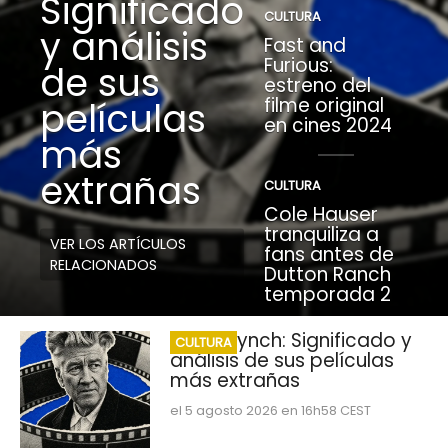
Significado
CULTURA
y análisis
Fast and
Furious:
de sus
estreno del
filme original
películas
en cines 2024
más
extrañas
CULTURA
Cole Hauser
tranquiliza a
VER LOS ARTÍCULOS
fans antes de
RELACIONADOS
Dutton Ranch
temporada 2
David Lynch: Significado y
CULTURA
análisis de sus películas
más extrañas
el 5 agosto 2026 en 16h58 CEST