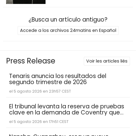
¿Busca un artículo antiguo?
Accede a los archivos 24matins en Español
Press Release
Voir les articles liés
Tenaris anuncia los resultados del
segundo trimestre de 2026
el 5 agosto 2026 en 23h57 CEST
El tribunal levanta la reserva de pruebas
clave en la demanda de Coventry que
muestran que Abacus Global
el 5 agosto 2026 en 17h51 CEST
Management se basó en estimaciones
de esperanza de vida reducidas de