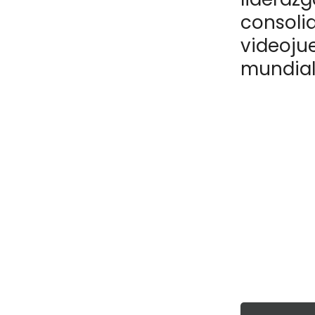
consoli
videoju
mundial