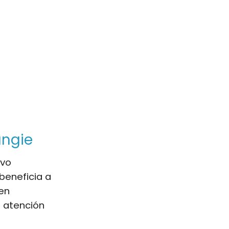
ungie
evo
beneficia a
 en
n atención