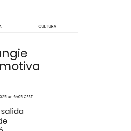
A
CULTURA
ungie
emotiva
2025 en 6h05 CEST
.
 salida
de
ó