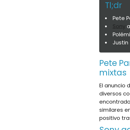
Tl;dr
Pete P
Sony
a
Polémi
Justin
Pete Pa
mixtas
El anuncio 
diversos c
encontradas
similares e
positivo tr
Sony ad