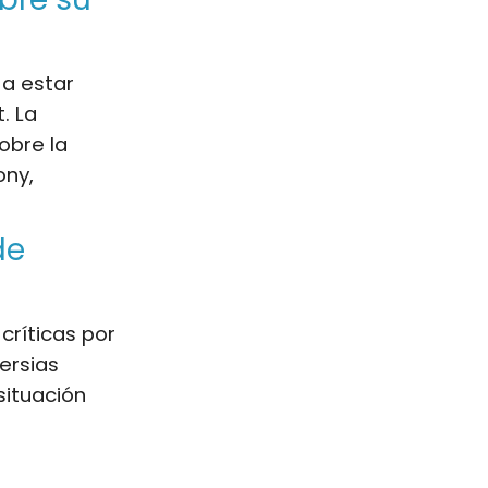
 a estar
. La
obre la
ony,
de
críticas por
ersias
situación