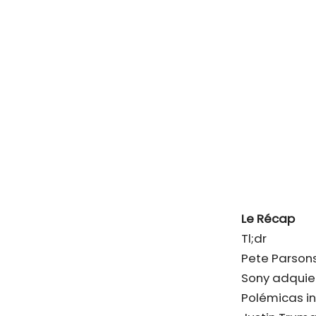
Le Récap
Tl;dr
Pete Parson
Sony adquier
Polémicas i