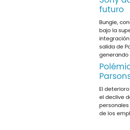
futuro
Bungie, con
bajo la sup
integración
salida de P
generando u
Polémic
Parson
El deterior
el declive 
personales 
de los emp