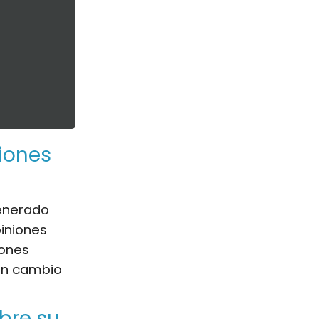
iones
generado
iniones
iones
 un cambio
bre su