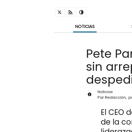
NOTICIAS
Pete Pa
sin arr
desped
Noticias
Par
Redacción
,
p
El CEO d
de la c
liderazg