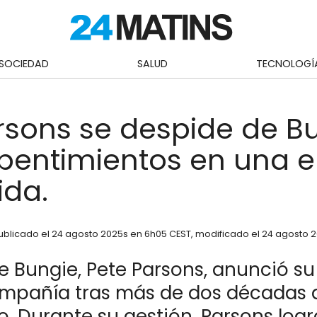
SOCIEDAD
SALUD
TECNOLOGÍ
rsons se despide de B
epentimientos en una 
ida.
ublicado el
24 agosto 2025
s en 6h05 CEST
, modificado el 24 agosto 
e Bungie, Pete Parsons, anunció su
ompañía tras más de dos décadas 
o. Durante su gestión, Parsons logr