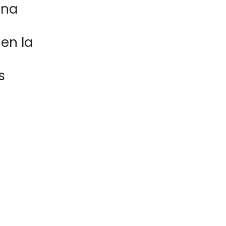
una
 en la
s