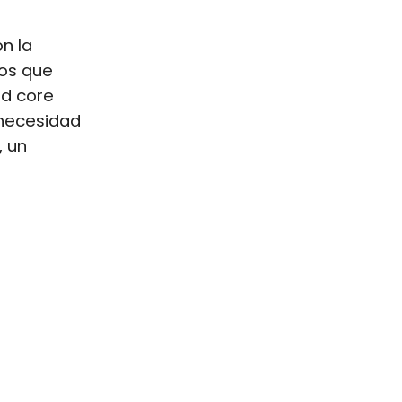
n la
tos que
rd core
 necesidad
, un