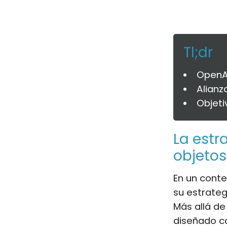
Tl;dr
OpenAI
Alianz
Objeti
La estr
objeto
En un cont
su estrategi
Más allá de
diseñado co