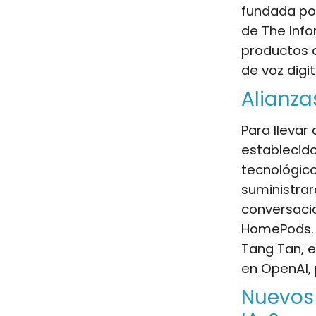
fundada p
de The Inf
productos q
de voz digi
Alianza
Para llevar
establecido
tecnológico
suministra
conversacio
HomePods. 
Tang Tan, e
en OpenAI, 
Nuevos 