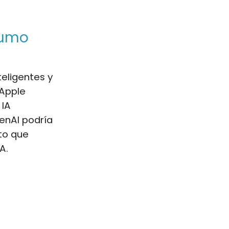
sumo
eligentes y
 Apple
 IA
penAI podría
ito que
A.