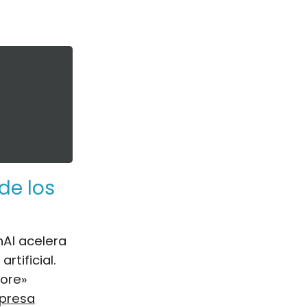
de los
AI acelera
rtificial.
core»
presa