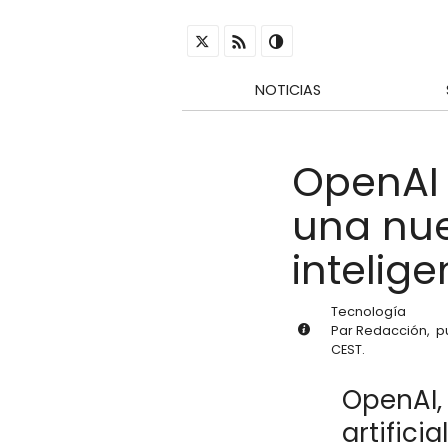
NOTICIAS
OpenAI 
una nue
intelige
Tecnología
Par
Redacción
,
p
CEST
.
OpenAI,
artifici