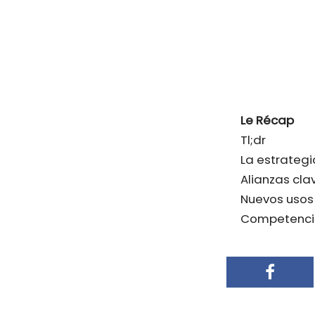
Le Récap
Tl;dr
La estrateg
Alianzas cla
Nuevos usos 
Competencia