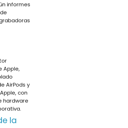
ún informes
 de
, grabadoras
tor
e Apple,
blado
de AirPods y
Apple, con
de hardware
orativa.
de la