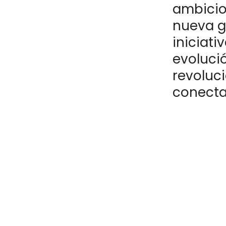
ambicio
nueva g
iniciati
evoluci
revoluci
conecta