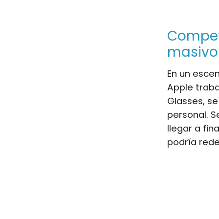
Compet
masivo
En un esce
Apple traba
Glasses, se
personal. S
llegar a fi
podría redef