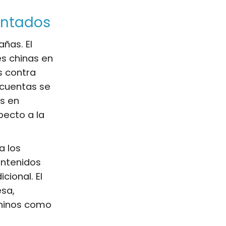
entados
ñas. El
s chinas en
s contra
s cuentas se
s en
pecto a la
a los
ontenidos
cional. El
esa,
chinos como