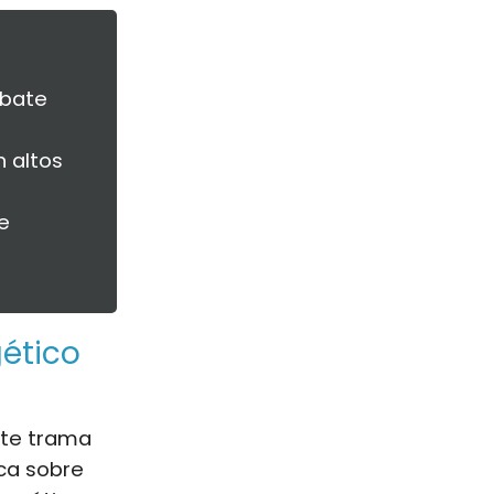
ebate
 altos
e
gético
nte trama
ica sobre