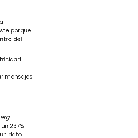
la
iste porque
ntro del
tricidad
zar mensajes
e
erg
a un 267%
 un dato