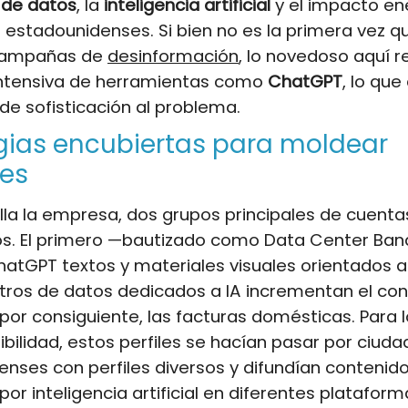
 de datos
, la
inteligencia artificial
y el impacto en
 estadounidenses. Si bien no es la primera vez q
campañas de
desinformación
, lo novedoso aquí r
 intensiva de herramientas como
ChatGPT
, lo qu
de sofisticación al problema.
gias encubiertas para moldear
nes
la la empresa, dos grupos principales de cuenta
dos. El primero —bautizado como Data Center B
ChatGPT textos y materiales visuales orientados 
ntros de datos dedicados a IA incrementan el c
, por consiguiente, las facturas domésticas. Para 
bilidad, estos perfiles se hacían pasar por ciud
nses con perfiles diversos y difundían contenid
or inteligencia artificial en diferentes plataform