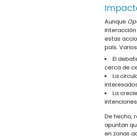
Impacto
Aunque
Op
interacción
estas acci
país. Vario
El debat
cerca de ce
La circu
interesados
La creci
intenciones
De hecho, 
apuntan qu
en zonas ad