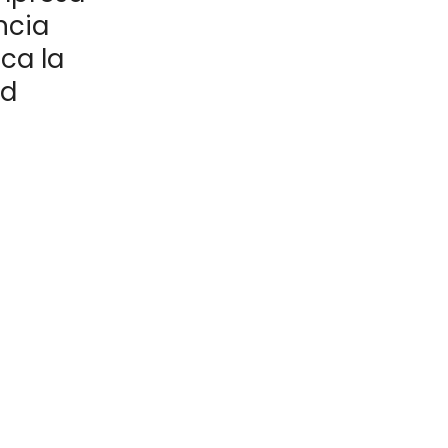
ncia
ca la
ad