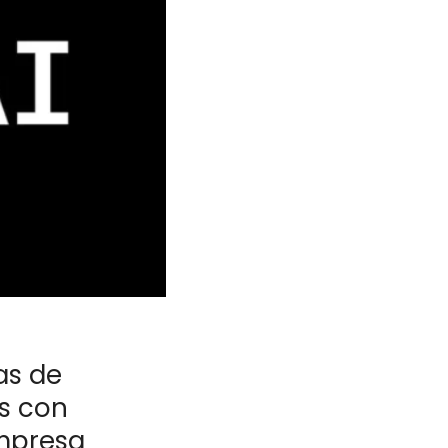
as de
as con
empresa