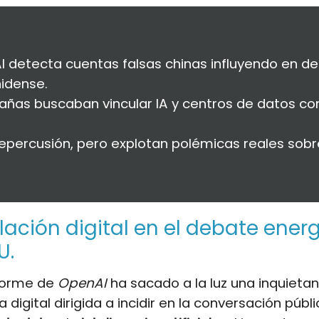
 detecta cuentas falsas chinas influyendo en d
idense.
as buscaban vincular IA y centros de datos con
epercusión, pero explotan polémicas reales sobr
ación digital en el debate ener
U.
nforme de
OpenAI
ha sacado a la luz una inquieta
a digital dirigida a incidir en la conversación públ