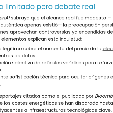
 limitado pero debate real
enAI
subraya que el alcance real fue modesto —
 auténtica apenas existió— la preocupación pers
ones aprovechan controversias ya encendidas de
s elementos explican esta inquietud:
e legítimo sobre el aumento del precio de la
elec
ntros de datos.
lación selectiva de artículos verídicos para refor
.
ente sofisticación técnica para ocultar orígenes 
.
reportajes citados como el publicado por
Bloomb
e los costes energéticos se han disparado hast
yacentes a infraestructuras tecnológicas clave,