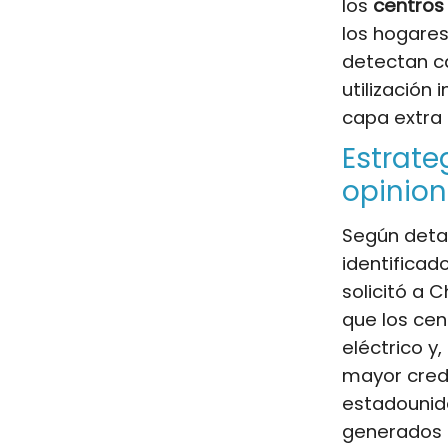
los
centros
los hogares
detectan 
utilización
capa extra 
Estrate
opinio
Según detal
identifica
solicitó a 
que los ce
eléctrico y
mayor credi
estadounide
generados p