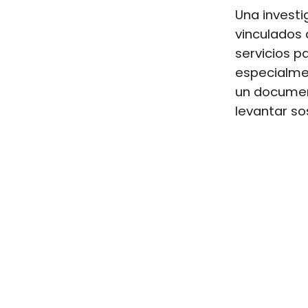
Una investi
vinculados
servicios p
especialme
un document
levantar s