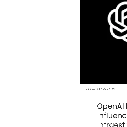
OpenAI / PR-ADN
OpenAI 
influenc
infraes