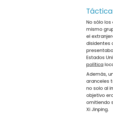
Táctica
No sólo los
mismo grup
el extranje
disidentes 
presentaba
Estados Uni
política
loca
Además, un
aranceles 
no solo al i
objetivo er
omitiendo s
Xi Jinping.