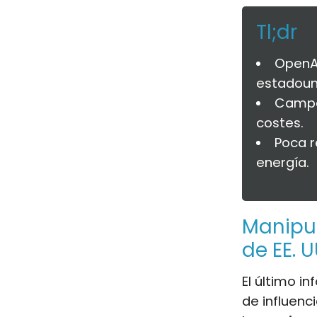
Tl;dr
OpenAI
estadoun
Campañ
costes.
Poca r
energía.
Manipul
de EE. U
El último i
de influenci