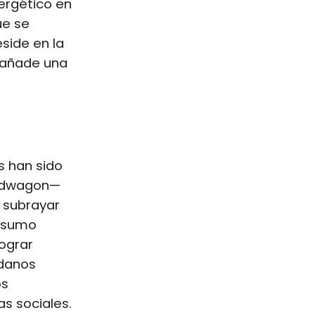
ergético en
ue se
eside en la
e añade una
s han sido
andwagon—
a subrayar
onsumo
lograr
adanos
os
as sociales.