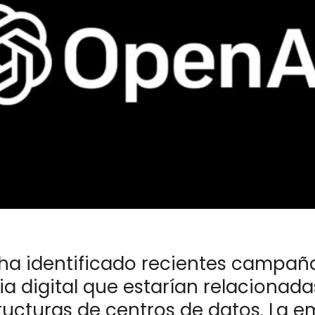
ha identificado recientes campañ
ia digital que estarían relacionad
tructuras de centros de datos. La 