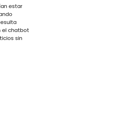
ían estar
tando
Resulta
 el chatbot
icios sin