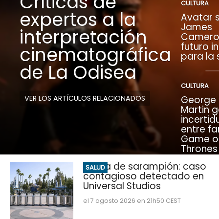
Críticas de
CULTURA
expertos a la
Avatar s
James
interpretación
Camero
futuro i
cinematográfica
para la
de La Odisea
CULTURA
VER LOS ARTÍCULOS RELACIONADOS
George R
Martin 
incerti
entre fa
Game o
Thrones
Alerta de sarampión: caso
SALUD
contagioso detectado en
Universal Studios
el 7 agosto 2026 en 21h50 CEST