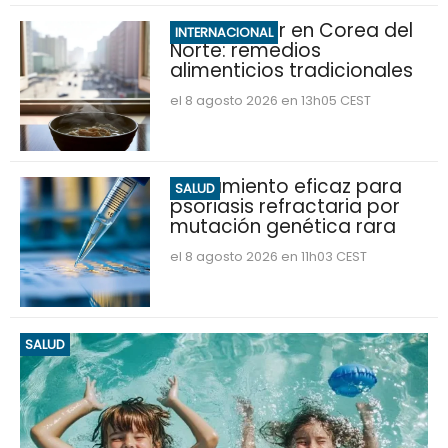
Ola de calor en Corea del
INTERNACIONAL
Norte: remedios
alimenticios tradicionales
el 8 agosto 2026 en 13h05 CEST
Tratamiento eficaz para
SALUD
psoriasis refractaria por
mutación genética rara
el 8 agosto 2026 en 11h03 CEST
SALUD