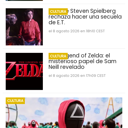
Por qué Steven Spielberg
CULTURA
rechaza hacer una secuela
de E.T.
el 8 agosto 2026 en 18h10 CEST
The Legend of Zelda: el
CULTURA
misterioso papel de Sam
Neill revelado
el 8 agosto 2026 en 17h09 CEST
CULTURA