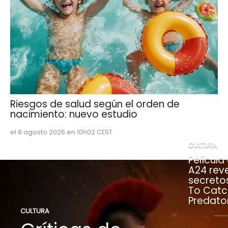
Riesgos de salud según el orden de
nacimiento: nuevo estudio
el 8 agosto 2026 en 10h02 CEST
CULTURA
Película
A24 rev
secreto
To Catc
Predato
CULTURA