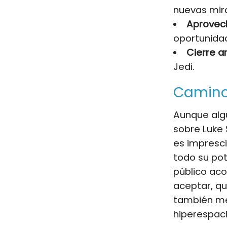
nuevas mir
Aprovec
oportunidad
Cierre a
Jedi.
Caminos
Aunque alg
sobre Luke 
es impresci
todo su po
público aco
aceptar, qu
también mer
hiperespaci