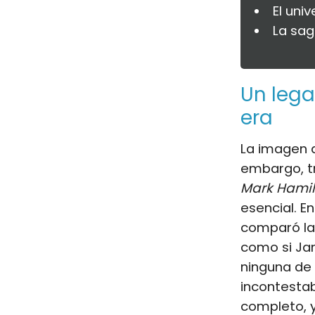
El uni
La sag
Un lega
era
La imagen
embargo, tr
Mark Hamil
esencial. E
comparó la 
como si Jam
ninguna de 
incontestab
completo, y