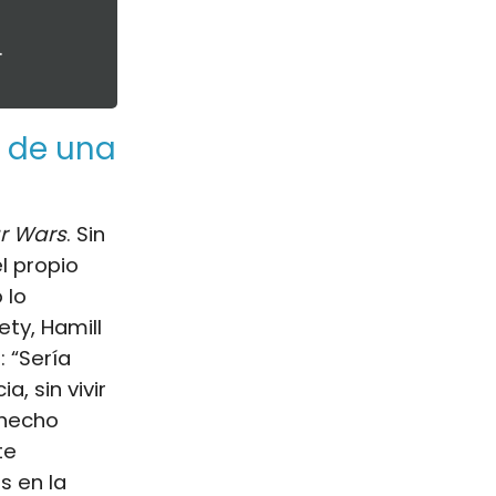
.
n de una
r Wars
. Sin
l propio
 lo
ety, Hamill
 “Sería
, sin vivir
 hecho
te
s en la