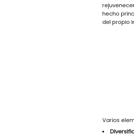
rejuvenecer
hecho princ
del propio i
Varios elem
Diversifi