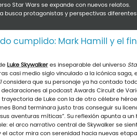
verso Star Wars se expande con nuevos relatos.
a busca protagonistas y perspectivas diferentes
do cumplido: Mark Hamill y el fi
 de
Luke Skywalker
es inseparable del universo
Sta
as casi medio siglo vinculado a la icónica saga, e
l
considera que su personaje ya ha contado todo
n declaraciones al podcast Awards Circuit de Vari
trayectoria de Luke con la de otro célebre héroe:
es Bond terminara justo tras conseguir su licencia
sus aventuras míticas”. Su reflexión apunta a un
le: el arco narrativo central de Skywalker se sien
 el actor mira con serenidad hacia nuevas etapa