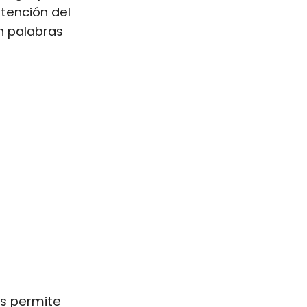
atención del
ún palabras
es permite