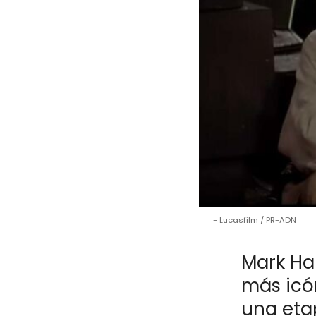
Lucasfilm / PR-ADN
Mark Ha
más icón
una eta