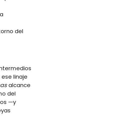
na
torno del
intermedios
ese linaje
cas
alcance
mo del
dos —y
eyas