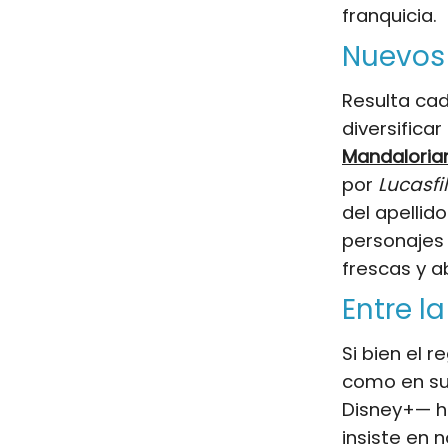
franquicia.
Nuevos 
Resulta ca
diversifica
Mandaloria
por
Lucasfi
del apellid
personajes 
frescas y 
Entre l
Si bien el 
como en sus
Disney+— ha
insiste en 