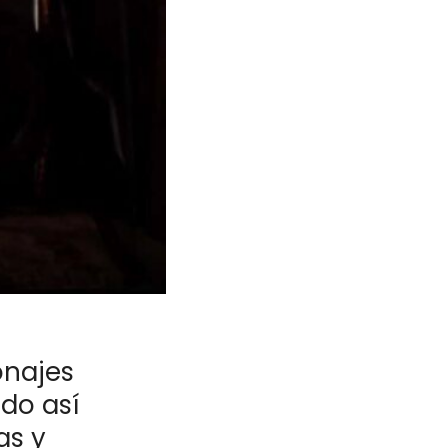
onajes
ndo así
as y