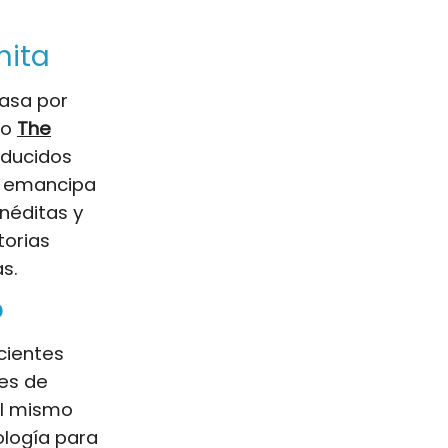
nita
asa por
mo
The
oducidos
se emancipa
néditas y
torias
s.
o
cientes
ies de
él mismo
ología para