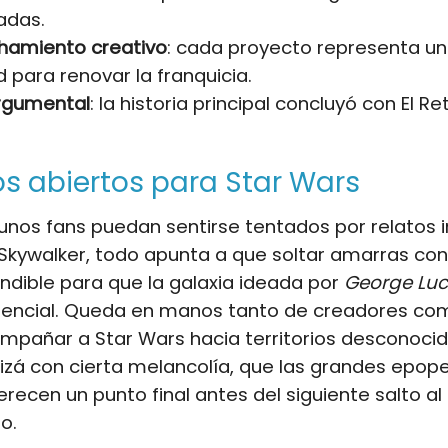
adas.
hamiento creativo
: cada proyecto representa u
 para renovar la franquicia.
rgumental
: la historia principal concluyó con El Re
 abiertos para Star Wars
unos fans puedan sentirse tentados por relatos 
Skywalker, todo apunta a que soltar amarras con 
ndible para que la galaxia ideada por
George Lu
tencial. Queda en manos tanto de creadores co
mpañar a Star Wars hacia territorios desconoci
izá con cierta melancolía, que las grandes epop
ecen un punto final antes del siguiente salto al
o.