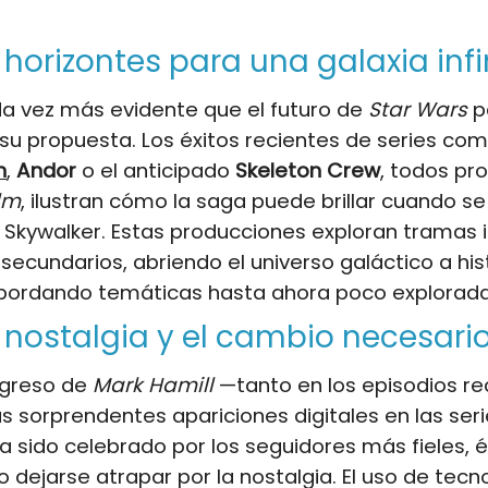
horizontes para una galaxia infi
da vez más evidente que el futuro de
Star Wars
p
r su propuesta. Los éxitos recientes de series co
n
,
Andor
o el anticipado
Skeleton Crew
, todos pr
lm
, ilustran cómo la saga puede brillar cuando 
o Skywalker. Estas producciones exploran tramas i
secundarios, abriendo el universo galáctico a his
abordando temáticas hasta ahora poco explorada
a nostalgia y el cambio necesari
regreso de
Mark Hamill
—tanto en los episodios re
 sorprendentes apariciones digitales en las ser
 sido celebrado por los seguidores más fieles, 
no dejarse atrapar por la nostalgia. El uso de tecn