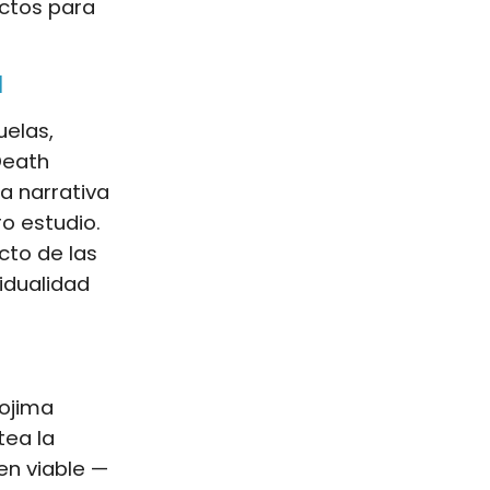
ctos para
a
uelas,
Death
a narrativa
o estudio.
cto de las
vidualidad
Kojima
tea la
en viable —