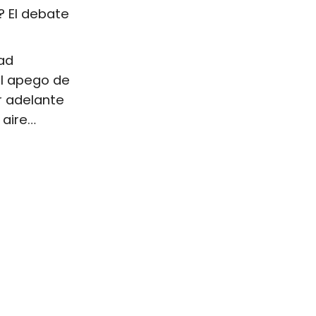
l? El debate
ad
 el apego de
ir adelante
 aire…