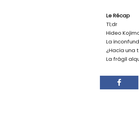
Le Récap
Tl;dr
Hideo Kojima
La inconfund
¿Hacia una t
La frágil al