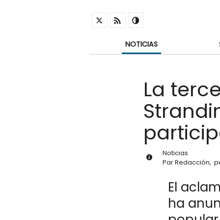
NOTICIAS
La terc
Strandi
partici
Noticias
Par
Redacción
,
p
El acla
ha anun
popular 