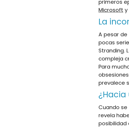
primeros e
Microsoft
y 
La inco
A pesar de 
pocas serie
Stranding. 
compleja cr
Para muchos
obsesiones y
prevalece s
¿Hacia 
Cuando se l
revela habe
posibilidad