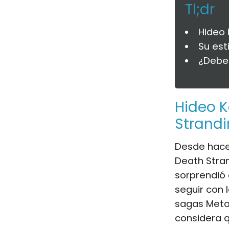
Tl;dr
Hideo 
Su est
¿Deber
Hideo K
Strand
Desde hace
Death Stran
sorprendió 
seguir con 
sagas Metal 
considera q