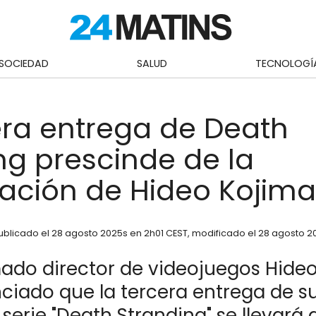
SOCIEDAD
SALUD
TECNOLOGÍ
era entrega de Death
ng prescinde de la
pación de Hideo Kojima
ublicado el
28 agosto 2025
s en 2h01 CEST
, modificado el 28 agosto 2
mado director de videojuegos Hide
ciado que la tercera entrega de s
serie "Death Stranding" se llevará