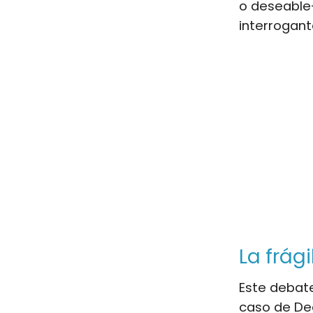
o deseable—
interrogant
La frág
Este debate
caso de Dea