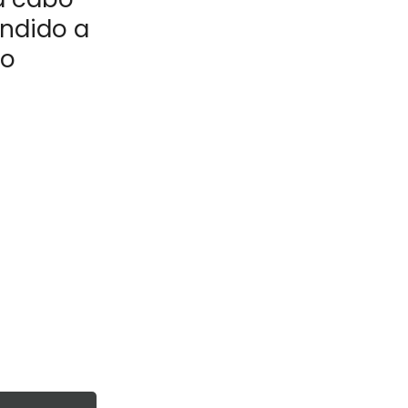
endido a
to