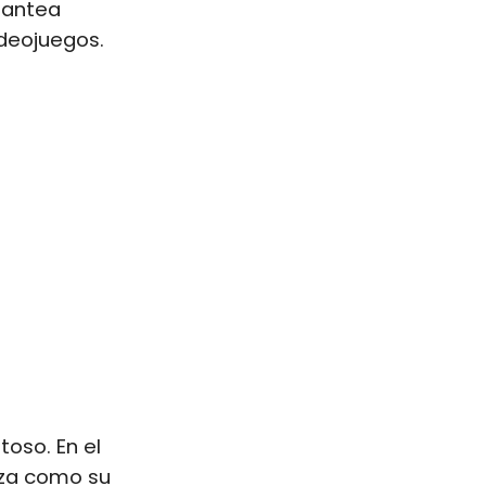
lantea
ideojuegos.
toso. En el
eza como su