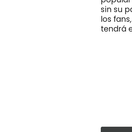
sin su p
los fan
tendrá e