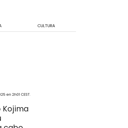
A
CULTURA
025 en 2h01 CEST
.
o Kojima
u
 a cabo