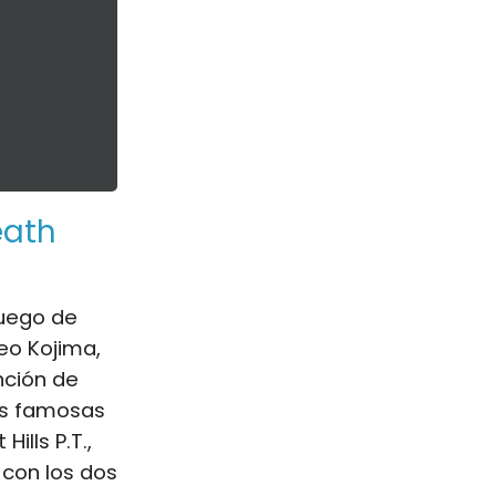
eath
juego de
eo Kojima,
nción de
las famosas
ills P.T.,
 con los dos