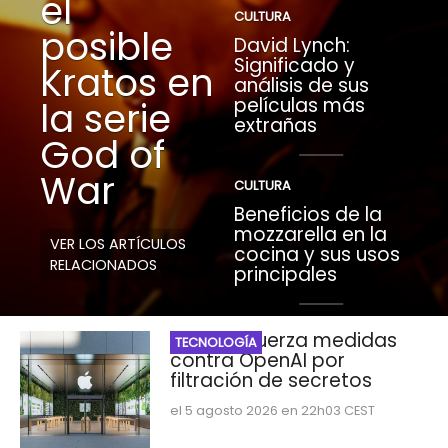
el
CULTURA
posible
David Lynch:
Significado y
Kratos en
análisis de sus
películas más
la serie
extrañas
God of
War
CULTURA
Beneficios de la
mozzarella en la
VER LOS ARTÍCULOS
cocina y sus usos
RELACIONADOS
principales
Apple refuerza medidas
TECNOLOGÍA
contra OpenAI por
filtración de secretos
el 5 agosto 2026 en 22h03 CEST