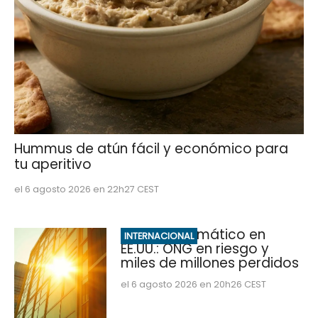
Hummus de atún fácil y económico para
tu aperitivo
el 6 agosto 2026 en 22h27 CEST
Impacto climático en
INTERNACIONAL
EE.UU.: ONG en riesgo y
miles de millones perdidos
el 6 agosto 2026 en 20h26 CEST