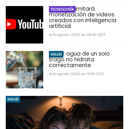
YouTube limitará
TECNOLOGÍA
monetización de videos
creados con inteligencia
artificial
el 6 agosto 2026 en 14h19 CEST
Beber agua de un solo
SALUD
trago no hidrata
correctamente
el 6 agosto 2026 en 11h16 CEST
SALUD