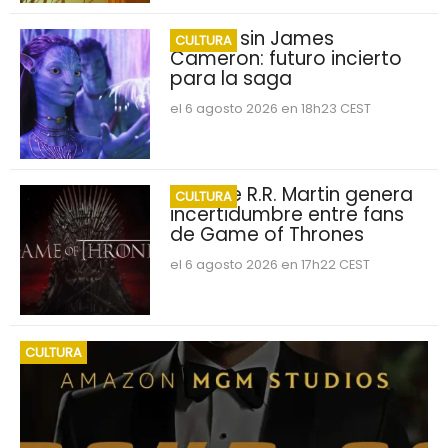
Avatar sin James
CULTURA
Cameron: futuro incierto
para la saga
el 6 agosto 2026 en 18h23 CEST
George R.R. Martin genera
CULTURA
incertidumbre entre fans
de Game of Thrones
el 6 agosto 2026 en 17h22 CEST
CULTURA