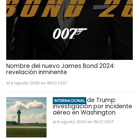
Nombre del nuevo James Bond 2024:
revelación inminente
el 6 agosto 2026 en 16h21 CEST
Marine One de Trump:
INTERNACIONAL
investigación por incidente
aéreo en Washington
el 6 agosto 2026 en 15h21 CEST