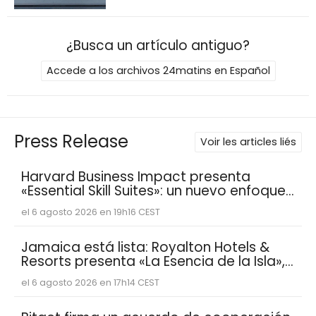
¿Busca un artículo antiguo?
Accede a los archivos 24matins en Español
Press Release
Voir les articles liés
Harvard Business Impact presenta
«Essential Skill Suites»: un nuevo enfoque
sobre cómo los estudiantes aprenden y
el 6 agosto 2026 en 19h16 CEST
desarrollan las competencias
personales distintivas que demandan
las empresas
Jamaica está lista: Royalton Hotels &
Resorts presenta «La Esencia de la Isla»,
una experiencia vacacional para
el 6 agosto 2026 en 17h14 CEST
familias