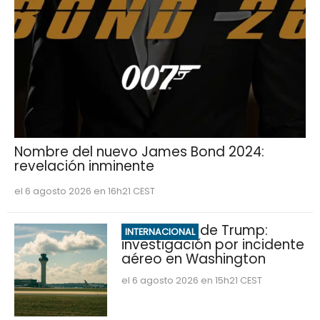
Nombre del nuevo James Bond 2024:
revelación inminente
el 6 agosto 2026 en 16h21 CEST
Marine One de Trump:
INTERNACIONAL
investigación por incidente
aéreo en Washington
el 6 agosto 2026 en 15h21 CEST