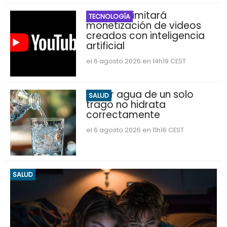
YouTube limitará
TECNOLOGÍA
monetización de videos
creados con inteligencia
artificial
el 6 agosto 2026 en 14h19 CEST
Beber agua de un solo
SALUD
trago no hidrata
correctamente
el 6 agosto 2026 en 11h16 CEST
SALUD