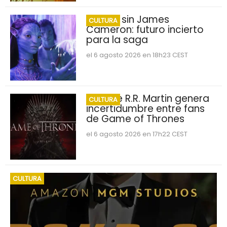
Avatar sin James
CULTURA
Cameron: futuro incierto
para la saga
el 6 agosto 2026 en 18h23 CEST
George R.R. Martin genera
CULTURA
incertidumbre entre fans
de Game of Thrones
el 6 agosto 2026 en 17h22 CEST
CULTURA