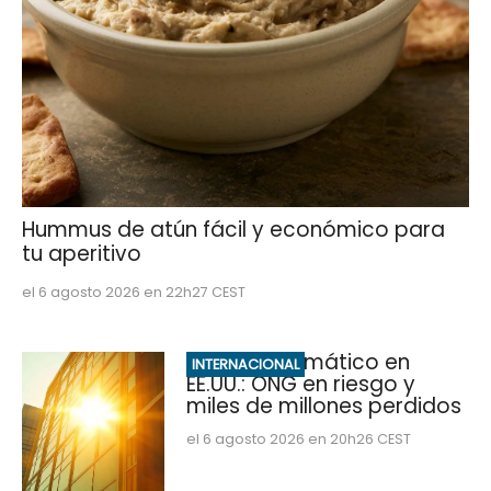
Hummus de atún fácil y económico para
tu aperitivo
el 6 agosto 2026 en 22h27 CEST
Impacto climático en
INTERNACIONAL
EE.UU.: ONG en riesgo y
miles de millones perdidos
el 6 agosto 2026 en 20h26 CEST