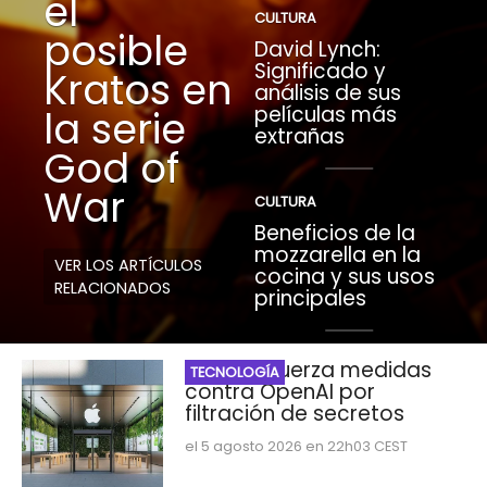
el
CULTURA
posible
David Lynch:
Significado y
Kratos en
análisis de sus
películas más
la serie
extrañas
God of
War
CULTURA
Beneficios de la
mozzarella en la
VER LOS ARTÍCULOS
cocina y sus usos
RELACIONADOS
principales
Apple refuerza medidas
TECNOLOGÍA
contra OpenAI por
filtración de secretos
el 5 agosto 2026 en 22h03 CEST